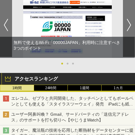
無料で使えるWi-Fi「00000JAPAN」利用時に注意すべき
3つのポイント
●
●
●
アクセスランキング
1時間
24時間
1週間
1カ月
エレコム、ゼブラと共同開発した、タッチペンとしてもボールペ
ンとしても使える「スタイラスツーウェイ」発売 iPadにも紙に
も、持ち替えずに書き込める
ユーザー阿鼻叫喚？ Gmail、サードパーティの「送信元アドレ
ス」のサポートを打ち切りへ【やじうまWatch】
タイガー、魔法瓶の技術を応用した断熱材をデータセンターに提