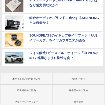
AIスマートノートのiFLYTEK「AINOTE 2」は
なぜ魅力的なのか？
総合オーディオブランドに進化するSHANLING
とは何者か？
SOUNDPEATSのイヤカフ型イヤフォン「UU2
イヤーカフ」をイヤカフマニアが語る
レイズ鍛造1ピースアルミホイール「CE28 N-p
lus」軽量なままに剛性を向上
本サイトのご利用について
お問い合わせ
広告掲載のご案内
編集部へのご連絡
プライバシーポリシー
会社概要