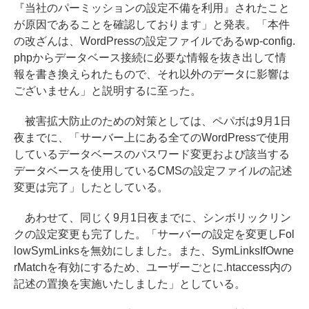
『当社のパーミッションの設定不備を利用』されたこと
が原因であることを確認しております」と発表。「本件
の改ざんは、WordPressの設定ファイルであるwp-config.
phpからデータベース接続に必要な情報を抜き出して情
報を書き換えられたもので、それ以外のデータに影響は
ございません」と説明するに至った。
被害拡大防止のための対策としては、ペパボは9月1日
夜までに、「サーバー上にある全てのWordPressで使用
しているデータベースのパスワード変更および該当する
データベースを使用しているCMSの設定ファイルの記述
変更は完了」したとしている。
あわせて、同じく9月1日夜までに、シンボリックリン
クの設定変更も完了した。「サーバーの設定を変更しFol
lowSymLinksを無効にしました。また、SymLinksIfOwne
rMatchを有効にするため、ユーザーごとに.htaccess内の
記述の置換を実施いたしました」としている。