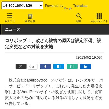
Powered by
Translate
INTERNET Watch
トピック
セキュリティ
インシデント
カテゴリ
過去記事
検索
Impressサイト
ニュース
ロリポップ！、改ざん被害の原因は設定不備、設
定変更などの対策を実施
（2013/9/2 19:05）
リスト
株式会社paperboy&co.（ペパボ）は、レンタルサーバ
ーサービス「ロリポップ！」において発生した大規模攻
撃によるWordPressサイトの改ざん被害に関して、被害
拡大防止のために進めている対策の進ちょく状況を逐次
報告している。