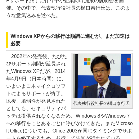
Pサポート終了に伴う中小企業向け施策の説明会を開
催。その中で、代表執行役社長の樋口泰行氏は、このよ
うな意気込みを述べた。
Windows XPからの移行は順調に進むが、まだ加速は
必要
2002年の発売後、たびた
びサポート期間が延長され
たWindows XPだが、2014
年4月9日（日本時間）に、
いよいよ日本マイクロソフ
トによるサポートが終了。
以後、脆弱性が発見された
代表執行役社長の樋口泰行氏
としても、セキュリティパ
ッチは提供されなくなるため、Windows 8やWindows 7
への移行をことあるごとに呼びかけてきた。またMicroso
ft Officeについても、Office 2003が同じタイミングでサポ
ートを終了するため、並行して告知が行われている。