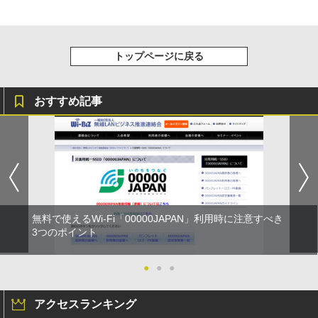
トップページに戻る
おすすめ記事
無料で使えるWi-Fi「00000JAPAN」利用時に注意すべき
3つのポイント
●
●
●
アクセスランキング