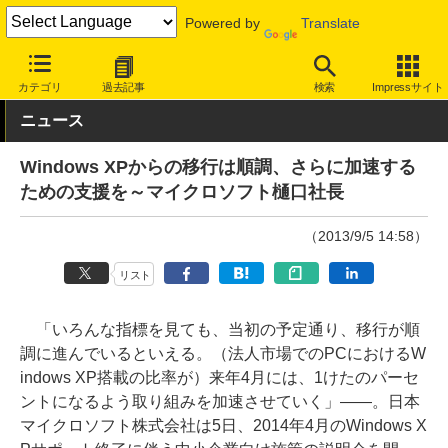
Powered by
Translate
INTERNET Watch
トピック
業界動向
サポート終了
カテゴリ
過去記事
検索
Impressサイト
ニュース
Windows XPからの移行は順調、さらに加速する
ための支援を～マイクロソフト樋口社長
（2013/9/5 14:58）
リスト
「いろんな指標を見ても、当初の予定通り、移行が順
調に進んでいるといえる。（法人市場でのPCにおけるW
indows XP搭載の比率が）来年4月には、1けたのパーセ
ントになるよう取り組みを加速させていく」――。日本
マイクロソフト株式会社は5日、2014年4月のWindows X