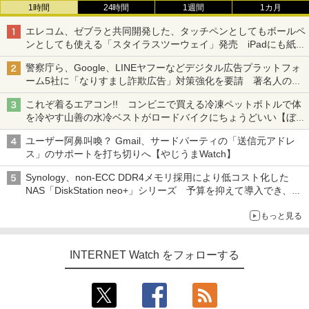
1時間
24時間
1週間
1カ月
エレコム、ゼブラと共同開発した、タッチペンとしてもボールペ
ンとしても使える「スタイラスツーウェイ」発売 iPadにも紙に
も、持ち替えずに書き込める
警察庁ら、Google、LINEヤフーなどデジタル広告プラットフォ
ーム5社に「なりすまし詐欺広告」対策強化を要請 著名人の写
真や映像を使った投資詐欺などへの対策として
これぞ着るエアコン!! コンビニで買える冷凍ペットボトルで体
を冷やす山善の水冷ベストがロードバイクにちょうどいい【ぼっ
ち・ざ・ろーど！その14】【空いた時間でなにしてる？】
ユーザー阿鼻叫喚？ Gmail、サードパーティの「送信元アドレ
ス」のサポートを打ち切りへ【やじうまWatch】
Synology、non-ECC DDR4メモリ採用により低コスト化した
NAS「DiskStation neo+」シリーズ 予算を抑えて導入でき、
ECCメモリへのアップグレードも可能
もっと見る
INTERNET Watch をフォローする