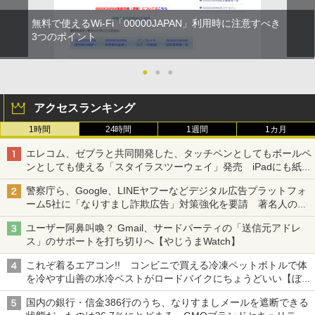
無料で使えるWi-Fi「00000JAPAN」利用時に注意すべき
3つのポイント
●
●
●
アクセスランキング
1時間
24時間
1週間
1カ月
エレコム、ゼブラと共同開発した、タッチペンとしてもボールペ
ンとしても使える「スタイラスツーウェイ」発売 iPadにも紙に
も、持ち替えずに書き込める
警察庁ら、Google、LINEヤフーなどデジタル広告プラットフォ
ーム5社に「なりすまし詐欺広告」対策強化を要請 著名人の写
真や映像を使った投資詐欺などへの対策として
ユーザー阿鼻叫喚？ Gmail、サードパーティの「送信元アドレ
ス」のサポートを打ち切りへ【やじうまWatch】
これぞ着るエアコン!! コンビニで買える冷凍ペットボトルで体
を冷やす山善の水冷ベストがロードバイクにちょうどいい【ぼっ
ち・ざ・ろーど！その14】【空いた時間でなにしてる？】
国内の銀行・信金386行のうち、なりすましメールを遮断できる