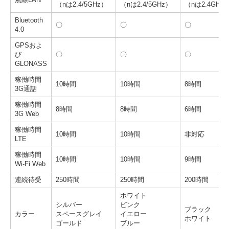
（nは2.4/5GHz）
（nは2.4/5GHz）
（nは2.4GHz
Bluetooth
〇
〇
〇
4.0
GPSおよ
び
〇
〇
〇
GLONASS
稼働時間
10時間
10時間
8時間
3G通話
稼働時間
8時間
8時間
6時間
3G Web
稼働時間
10時間
10時間
非対応
LTE
稼働時間
10時間
10時間
9時間
Wi-Fi Web
連続待受
250時間
250時間
200時間
ホワイト
シルバー
ピンク
ブラック
カラー
スペースグレイ
イエロー
ホワイト
ゴールド
ブルー