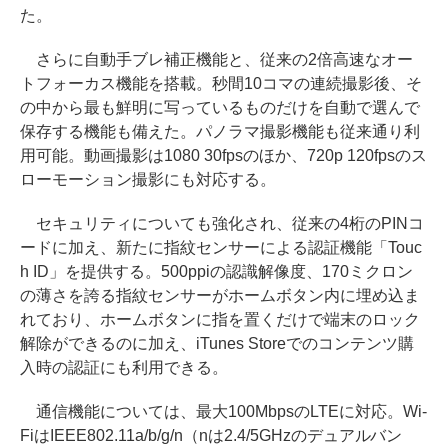
た。
さらに自動手ブレ補正機能と、従来の2倍高速なオー
トフォーカス機能を搭載。秒間10コマの連続撮影後、そ
の中から最も鮮明に写っているものだけを自動で選んで
保存する機能も備えた。パノラマ撮影機能も従来通り利
用可能。動画撮影は1080 30fpsのほか、720p 120fpsのス
ローモーション撮影にも対応する。
セキュリティについても強化され、従来の4桁のPINコ
ードに加え、新たに指紋センサーによる認証機能「Touc
h ID」を提供する。500ppiの認識解像度、170ミクロン
の薄さを誇る指紋センサーがホームボタン内に埋め込ま
れており、ホームボタンに指を置くだけで端末のロック
解除ができるのに加え、iTunes Storeでのコンテンツ購
入時の認証にも利用できる。
通信機能については、最大100MbpsのLTEに対応。Wi-
FiはIEEE802.11a/b/g/n（nは2.4/5GHzのデュアルバン