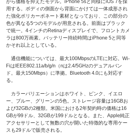
がら価格を抑えたモデル。iPhone 5sと同様にiOS 7を採
用する。ボディの側面から背面にかけては一体成形され
た強化ポリカーボネート素材となっており、この部分の
色が異なる5つのモデルが用意される。前面はブラック
で統一。4インチのRetinaディスプレイで、フロントカメ
ラは800万画素。バッテリー持続時間はiPhone 5と同等
かそれ以上としている。
通信機能については、最大100MbpsのLTEに対応。Wi-
FiはIEEE802.11a/b/g/n（nは2.4/5GHzのデュアルバン
ド。最大150Mbps）に準拠。Bluetooth 4.0にも対応す
る。
カラーバリエーションはホワイト、ピンク、イエロ
ー、ブルー、グリーンの5色。ストレージ容量は16GBお
よび32GBの2種類。米国における2年契約時の価格は16
GBが99ドル、32GBが199ドルとなる。また、Apple純正
アクセサリーとして無数の穴が開いた特徴的な専用ケー
スも29ドルで販売される。