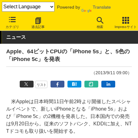
Powered by
Translate
INTERNET Watch
ハードウェア
デバイス
モバイル端末
カテゴリ
過去記事
検索
Impressサイト
ニュース
Apple、64ビットCPUの「iPhone 5s」と、5色の
「iPhone 5c」を発表
（2013/9/11 09:00）
リスト
米Appleは日本時間11日午前2時より開催したスペシャ
ルイベントで、新しいiPhoneとなる「iPhone 5s」およ
び「iPhone 5c」の2機種を発表した。日本国内での発売
は9月20日から。従来のソフトバンク、KDDIに加え、NT
Tドコモも取り扱いを開始する。