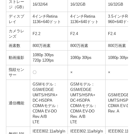
ストレー
16/32/64
16/32GB
16/32GB
ジ（GB）
ディスプ
4インチRetina
4インチRetina
3.5インチRetin
レイ
1136×640ドット
1136×640ドット
960×640ドッ
カメラレ
F2.2
F2.4
F2.4
ンズ
画素数
800万画素
800万画素
800万画素
1080p 30fps
動画撮影
1080p 30fps
1080p 30fps
720p 120fps
指紋セン
〇
×
×
サー
GSMモデル：
GSMモデル：
GSM/EDGE
GSM/EDGE
UMTS/HSPA+
UMTS/HSPA+
GSM/EDGE
DC-HSDPA
DC-HSDPA
UMTS/HSPA
通信機能
CDMAモデル：
CDMAモデル：
CDMA EV-DO
CDMA EV-DO
CDMA EV-DO
Rev. A
Rev.A/B
Rev. A/B
LTE
LTE
IEEE802.11a/b/g/n
IEEE802.11a/b/g/n
IEEE802.11a/b
無線LAN