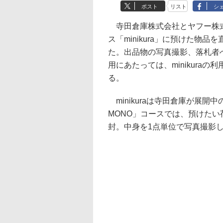
ポスト
リスト
シ
寺田倉庫株式会社とヤフー株式
ス「minikura」に預けた物
た。出品物の写真撮影、落札者
用にあたっては、minikura
る。
minikuraは寺田倉庫が展開中
MONO」コースでは、預けた
封。中身を1点単位で写真撮影