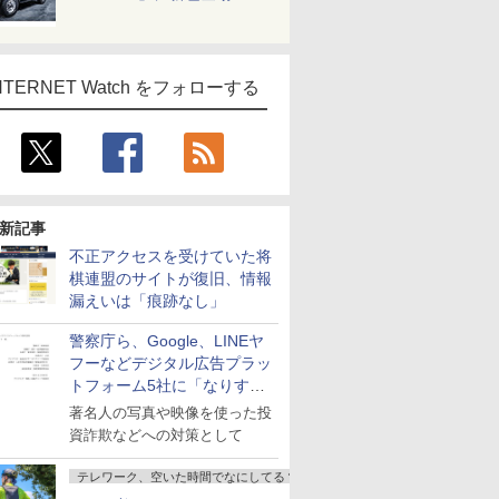
NTERNET Watch をフォローする
新記事
不正アクセスを受けていた将
棋連盟のサイトが復旧、情報
漏えいは「痕跡なし」
警察庁ら、Google、LINEヤ
フーなどデジタル広告プラッ
トフォーム5社に「なりすま
し詐欺広告」対策強化を要請
著名人の写真や映像を使った投
資詐欺などへの対策として
テレワーク、空いた時間でなにしてる？