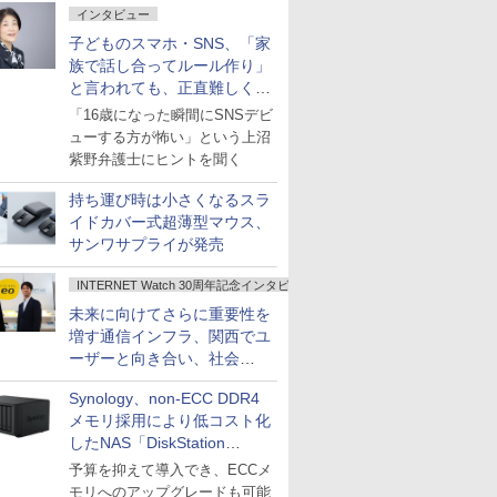
インタビュー
子どものスマホ・SNS、「家
族で話し合ってルール作り」
と言われても、正直難しくな
いですか？
「16歳になった瞬間にSNSデビ
ューする方が怖い」という上沼
紫野弁護士にヒントを聞く
持ち運び時は小さくなるスラ
イドカバー式超薄型マウス、
サンワサプライが発売
INTERNET Watch 30周年記念インタビュー
未来に向けてさらに重要性を
増す通信インフラ、関西でユ
ーザーと向き合い、社会
の“あたらしい”を起動し続け
Synology、non-ECC DDR4
る～オプテージ
メモリ採用により低コスト化
したNAS「DiskStation
neo+」シリーズ
予算を抑えて導入でき、ECCメ
モリへのアップグレードも可能