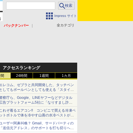
Impress サイト
全カテゴリ
バックナンバー
アクセスランキング
時間
24時間
1週間
1カ月
エレコム、ゼブラと共同開発した、タッチペン
としてもボールペンとしても使える「スタイラ
スツーウェイ」発売 iPadにも紙にも、持ち替
警察庁ら、Google、LINEヤフーなどデジタル
えずに書き込める
広告プラットフォーム5社に「なりすまし詐欺
広告」対策強化を要請 著名人の写真や映像を
これぞ着るエアコン!! コンビニで買える冷凍ペ
使った投資詐欺などへの対策として
ットボトルで体を冷やす山善の水冷ベストがロ
ードバイクにちょうどいい【ぼっち・ざ・ろー
ユーザー阿鼻叫喚？ Gmail、サードパーティの
ど！その14】【空いた時間でなにしてる？】
「送信元アドレス」のサポートを打ち切りへ
【やじうまWatch】