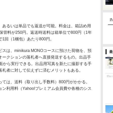
I
あるいは単品でも返送が可能。料金は、箱詰め用
保管料が250円。返送時送料は箱単位で800円（1年
1回（1梱包）あたり800円。
、minikura MONOコースに預けた荷物を、預
最
オークションの落札者へ直接発送するもの。出品手
の管理画面から実行できる。出品用写真を新たに撮影する手
落札者に対して伝えずに済むメリットもある。
ては、送料（取り出し手数料）800円がかかる。
ン利用料（Yahoo!プレミアム会員費や各種のシス