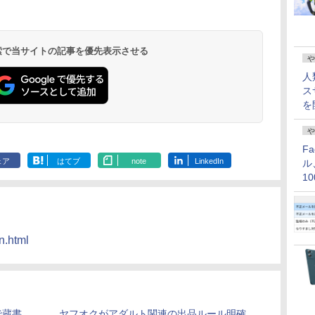
 検索で当サイトの記事を優先表示させる
や
人
ス
を
や
F
ェア
はてブ
note
LinkedIn
ル
1
価
n.html
で蔵書
ヤフオクがアダルト関連の出品ルール明確