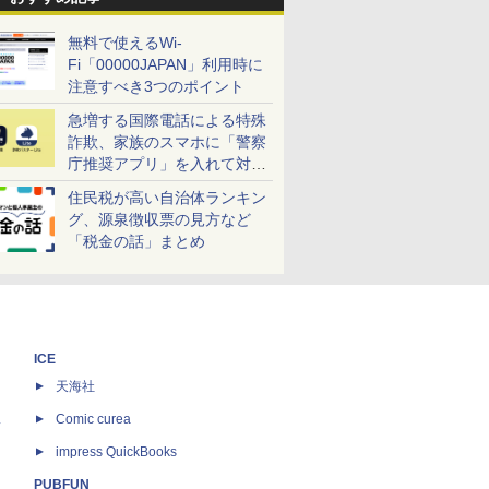
無料で使えるWi-
Fi「00000JAPAN」利用時に
注意すべき3つのポイント
急増する国際電話による特殊
詐欺、家族のスマホに「警察
庁推奨アプリ」を入れて対策
しよう！
住民税が高い自治体ランキン
グ、源泉徴収票の見方など
「税金の話」まとめ
ICE
天海社
ス
Comic curea
impress QuickBooks
PUBFUN