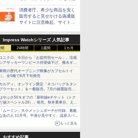
消費者庁、希少な商品を安く
販売すると見せかける偽通販
サイトに注意喚起、サイト名
とドメイン名を公表
Impress Watchシリーズ 人気記事
時間
24時間
1週間
1カ月
ユニクロ、今日から「お盆特別セール」。涼感
シアサッカーワンピース待望値下げ、撥水ギア
ショーツは1990円に
東映の歴代オープニング映像がカプセルトイ
に。全5種で8月下旬発売
カルディ、オンライン限定「ネコバッグ＆タン
ブラーセット」を一般販売。7月の抽選販売の
当選無効分
はやぶさ50％オフの「新幹線eチケット（トク
だ値スペシャル28）」発売。秋冬乗車分、えき
ねっと限定
「ムーミン」大小メッシュポーチが付録、素敵
なあの人 11月号。中身が見やすく、温泉スパに
も使える
もっと見る
おすすめ記事