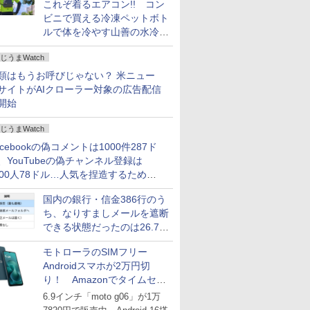
これぞ着るエアコン!! コン
ビニで買える冷凍ペットボト
ルで体を冷やす山善の水冷ベ
ストがロードバイクにちょう
じうまWatch
どいい【ぼっち・ざ・ろー
ど！その14】
類はもうお呼びじゃない？ 米ニュー
サイトがAIクローラー対象の広告配信
開始
じうまWatch
acebookの偽コメントは1000件287ド
、YouTubeの偽チャンネル登録は
000人78ドル…人気を捏造するための
格リストが公開中
国内の銀行・信金386行のう
ち、なりすましメールを遮断
できる状態だったのは26.7％
にとどまる～GMOブランド
モトローラのSIMフリー
セキュリティ調査
Androidスマホが2万円切
り！ Amazonでタイムセー
ル
6.9インチ「moto g06」が1万