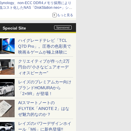
Synology、non-ECC DDR4メモリ採用により
低コスト化したNAS「DiskStation neo+」シリ
ーズ 予算を抑えて導入でき、ECCメモリへの
もっと見る
アップグレードも可能
Special Site
ハイグレードテレビ「TCL
Q7D Pro」。圧巻の色彩美で
映画＆ゲームが極上体験に
クリエイティブが作った2万
円台の“小さなピュアオーデ
ィオスピーカー”
レイズのプレミアムカー向け
ブランドHOMURAから
「2×9R」が登場！
AIスマートノートの
iFLYTEK「AINOTE 2」はな
ぜ魅力的なのか？
レイズのパワーデザインホイ
ール「M6」に新色登場!!