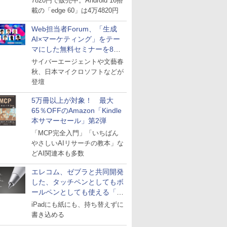
7820円で販売中。Android 16搭
載の「edge 60」は4万4820円
Web担当者Forum、「生成
AI×マーケティング」をテー
マにした無料セミナーを8月
27日にオンライン開催
サイバーエージェントや文藝春
秋、日本マイクロソフトなどが
登壇
5万冊以上が対象！ 最大
65％OFFのAmazon「Kindle
本サマーセール」第2弾
「MCP完全入門」「いちばん
やさしいAIリサーチの教本」な
どAI関連本も多数
エレコム、ゼブラと共同開発
した、タッチペンとしてもボ
ールペンとしても使える「ス
タイラスツーウェイ」発売
iPadにも紙にも、持ち替えずに
書き込める