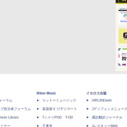
Rittor Music
イカロス出版
dフォーラム
リットーミュージック
AIRLINEweb
ップ担当者フォーラム
楽器探そう!デジマート
Jディフェンスニュー
ness Library
TシャツPOD T-OD
通訳翻訳ジャーナル
セミナー
立東舎
JレスキューWeb