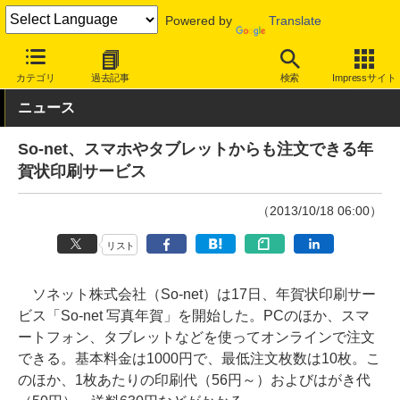
Powered by
Translate
INTERNET Watch
サービス/ソフト
サービス
その他
カテゴリ
過去記事
検索
Impressサイト
ニュース
So-net、スマホやタブレットからも注文できる年
賀状印刷サービス
（2013/10/18 06:00）
リスト
ソネット株式会社（So-net）は17日、年賀状印刷サー
ビス「So-net 写真年賀」を開始した。PCのほか、スマ
ートフォン、タブレットなどを使ってオンラインで注文
できる。基本料金は1000円で、最低注文枚数は10枚。こ
のほか、1枚あたりの印刷代（56円～）およびはがき代