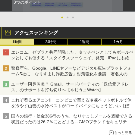
3つのポイント
●
●
●
アクセスランキング
1時間
24時間
1週間
1カ月
エレコム、ゼブラと共同開発した、タッチペンとしてもボールペ
ンとしても使える「スタイラスツーウェイ」発売 iPadにも紙に
も、持ち替えずに書き込める
警察庁ら、Google、LINEヤフーなどデジタル広告プラットフォ
ーム5社に「なりすまし詐欺広告」対策強化を要請 著名人の写
真や映像を使った投資詐欺などへの対策として
ユーザー阿鼻叫喚？ Gmail、サードパーティの「送信元アドレ
ス」のサポートを打ち切りへ【やじうまWatch】
これぞ着るエアコン!! コンビニで買える冷凍ペットボトルで体
を冷やす山善の水冷ベストがロードバイクにちょうどいい【ぼっ
ち・ざ・ろーど！その14】【空いた時間でなにしてる？】
国内の銀行・信金386行のうち、なりすましメールを遮断できる
状態だったのは26.7％にとどまる～GMOブランドセキュリティ
調査
もっと見る