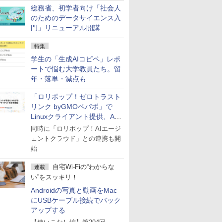
総務省、初学者向け「社会人
のためのデータサイエンス入
門」リニューアル開講
特集
学生の「生成AIコピペ」レポ
ートで悩む大学教員たち。留
年・落単・減点も
「ロリポップ！ゼロトラスト
リンク byGMOペパボ」で
Linuxクライアント提供、AI
エージェントの接続が容易に
同時に「ロリポップ！AIエージ
ェントクラウド」との連携も開
始
自宅Wi-Fiの“わからな
連載
い”をスッキリ！
Androidの写真と動画をMac
にUSBケーブル接続でバック
アップする