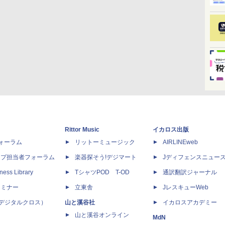
Rittor Music
イカロス出版
dフォーラム
リットーミュージック
AIRLINEweb
ップ担当者フォーラム
楽器探そう!デジマート
Jディフェンスニュー
ness Library
TシャツPOD T-OD
通訳翻訳ジャーナル
セミナー
立東舎
JレスキューWeb
 X（デジタルクロス）
山と溪谷社
イカロスアカデミー
山と溪谷オンライン
MdN