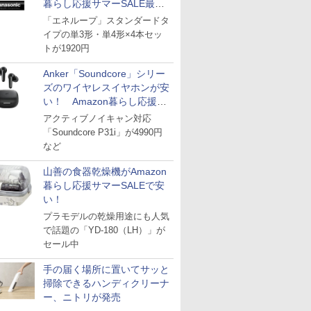
暮らし応援サマーSALE最終
日
「エネループ」スタンダードタ
イプの単3形・単4形×4本セッ
トが1920円
Anker「Soundcore」シリー
ズのワイヤレスイヤホンが安
い！ Amazon暮らし応援サ
マーSALE
アクティブノイキャン対応
「Soundcore P31i」が4990円
など
山善の食器乾燥機がAmazon
暮らし応援サマーSALEで安
い！
プラモデルの乾燥用途にも人気
で話題の「YD-180（LH）」が
セール中
手の届く場所に置いてサッと
掃除できるハンディクリーナ
ー、ニトリが発売