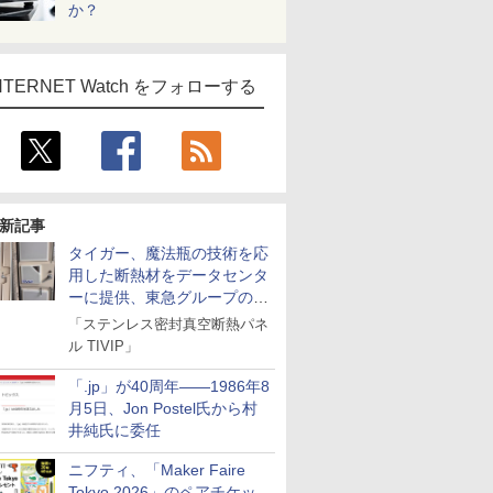
か？
NTERNET Watch をフォローする
新記事
タイガー、魔法瓶の技術を応
用した断熱材をデータセンタ
ーに提供、東急グループの実
証実験で
「ステンレス密封真空断熱パネ
ル TIVIP」
「.jp」が40周年――1986年8
月5日、Jon Postel氏から村
井純氏に委任
ニフティ、「Maker Faire
Tokyo 2026」のペアチケッ