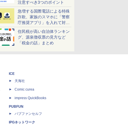
注意すべき3つのポイント
急増する国際電話による特殊
詐欺、家族のスマホに「警察
庁推奨アプリ」を入れて対策
しよう！
住民税が高い自治体ランキン
グ、源泉徴収票の見方など
「税金の話」まとめ
ICE
天海社
ス
Comic curea
impress QuickBooks
PUBFUN
パブファンセルフ
IPGネットワーク