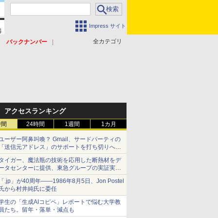
Impress サイト
全カテゴリ
バックナンバー
アクセスランキング
時間
24時間
1週間
1カ月
ユーザー阿鼻叫喚？ Gmail、サードパーティの
「送信元アドレス」のサポートを打ち切りへ
【やじうまWatch】
タイガー、魔法瓶の技術を応用した断熱材をデ
ータセンターに提供、東急グループの実証実験
で 「ステンレス密封真空断熱パネル TIVIP」
「.jp」が40周年――1986年8月5日、Jon Postel
氏から村井純氏に委任
学生の「生成AIコピペ」レポートで悩む大学教
員たち。留年・落単・減点も