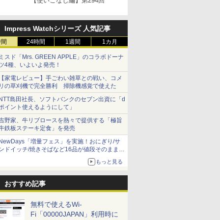
【使いこなし編】第294回
Impress Watchシリーズ 人気記事
時間
24時間
1週間
1カ月
ミスド「Mrs. GREEN APPLE」のコラボドーナ
ツ4種、いよいよ発売！
【家電レビュー】手ごわい雑草との戦い、コメ
リの草刈機で完全勝利 掃除機感覚で使えた
NTT島田社長、ソフトバンクのセブン出資に「d
ポイント使えるようにして」
吉野家、牛リブロースを熱々で提供する「極旨
牛鉄板ステーキ定食」を発売
NewDays「増量フェス」を実施！おにぎり/サ
ンドイッチ/焼きそばなど16品が値段そのままで
ボリュームアップ
もっと見る
おすすめ記事
無料で使えるWi-
Fi「00000JAPAN」利用時に