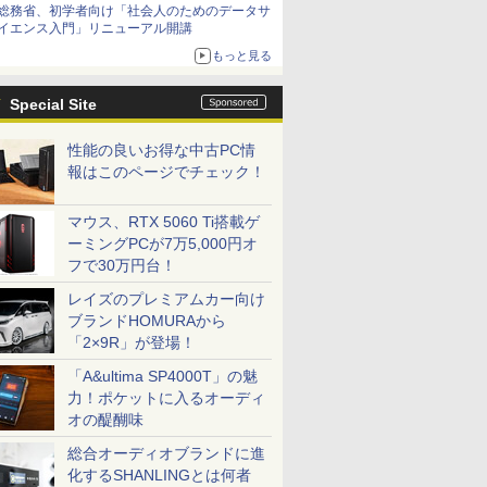
総務省、初学者向け「社会人のためのデータサ
イエンス入門」リニューアル開講
もっと見る
Special Site
性能の良いお得な中古PC情
報はこのページでチェック！
マウス、RTX 5060 Ti搭載ゲ
ーミングPCが7万5,000円オ
フで30万円台！
レイズのプレミアムカー向け
ブランドHOMURAから
「2×9R」が登場！
「A&ultima SP4000T」の魅
力！ポケットに入るオーディ
オの醍醐味
総合オーディオブランドに進
化するSHANLINGとは何者