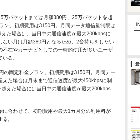
万パケットまでは月額380円、25万パケットを超
I
プラン。初期費用は3150円。月間データ通信量制限は
超えた場合は、当日中の通信速度が最大200kbpsに
ない月は月額380円となるため、2台持ちをしたい
の不在やカーナビとしての一時的使用が多いユーザ
ている。
最
円の固定料金プラン。初期費用は3150円。月間デー
えた場合は月末まで通信速度が最大450kbpsに制
を超えた場合には当日中の通信速度が最大200kbps
始に合わせて、初期費用や最大1カ月分の利用料が
する。