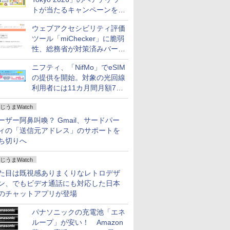
トが当たるキャンペーンをX
で実施。8月16日まで
ウェブアクセシビリティ評価
ツール「miChecker」に脆弱
性、総務省が対策済みバージ
ョンへの更新を呼び掛け
ニフティ、「NifMo」でeSIM
の提供を開始。対象の光回線
利用者には11カ月間月額770
円割引のキャンペーン
じうまWatch
ーザー阿鼻叫喚？ Gmail、サードパー
ィの「送信元アドレス」のサポートを
ち切りへ
じうまWatch
た目は既視感ありまくりなレトロデザ
ン、でもビデオ通話にも対応した日本
のチャットアプリが登場
パナソニックの充電池「エネ
ループ」が安い！ Amazon