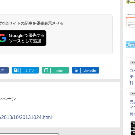
 検索で当サイトの記事を優先表示させる
や
ユ
ェア
はてブ
note
LinkedIn
テ
打
や
ンペーン
見
イ
発
on/2013/10/20131024.html