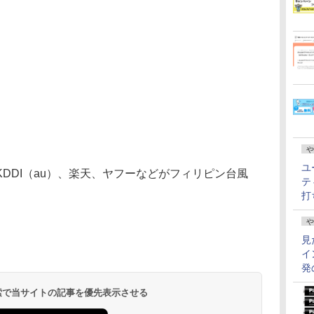
や
ユ
DI（au）、楽天、ヤフーなどがフィリピン台風
テ
打
や
見
イ
発
 検索で当サイトの記事を優先表示させる