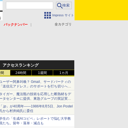
Impress サイト
全カテゴリ
バックナンバー
アクセスランキング
時間
24時間
1週間
1カ月
ユーザー阿鼻叫喚？ Gmail、サードパーティの
「送信元アドレス」のサポートを打ち切りへ
【やじうまWatch】
タイガー、魔法瓶の技術を応用した断熱材をデ
ータセンターに提供、東急グループの実証実験
で 「ステンレス密封真空断熱パネル TIVIP」
「.jp」が40周年――1986年8月5日、Jon Postel
氏から村井純氏に委任
学生の「生成AIコピペ」レポートで悩む大学教
員たち。留年・落単・減点も