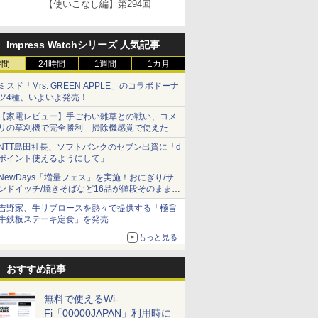
【使いこなし編】第294回
Impress Watchシリーズ 人気記事
時間
24時間
1週間
1カ月
ミスド「Mrs. GREEN APPLE」のコラボドーナ
ツ4種、いよいよ発売！
【家電レビュー】手ごわい雑草との戦い、コメ
リの草刈機で完全勝利 掃除機感覚で使えた
NTT島田社長、ソフトバンクのセブン出資に「d
ポイント使えるようにして」
NewDays「増量フェス」を実施！おにぎり/サ
ンドイッチ/焼きそばなど16品が値段そのままで
ボリュームアップ
吉野家、牛リブロースを熱々で提供する「極旨
牛鉄板ステーキ定食」を発売
もっと見る
おすすめ記事
無料で使えるWi-
Fi「00000JAPAN」利用時に