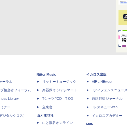
Rittor Music
イカロス出版
dフォーラム
リットーミュージック
AIRLINEweb
ップ担当者フォーラム
楽器探そう!デジマート
Jディフェンスニュー
ness Library
TシャツPOD T-OD
通訳翻訳ジャーナル
セミナー
立東舎
JレスキューWeb
 X（デジタルクロス）
山と溪谷社
イカロスアカデミー
山と溪谷オンライン
MdN