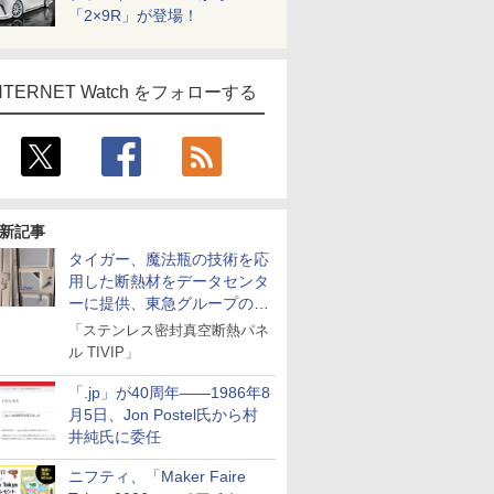
「2×9R」が登場！
NTERNET Watch をフォローする
新記事
タイガー、魔法瓶の技術を応
用した断熱材をデータセンタ
ーに提供、東急グループの実
証実験で
「ステンレス密封真空断熱パネ
ル TIVIP」
「.jp」が40周年――1986年8
月5日、Jon Postel氏から村
井純氏に委任
ニフティ、「Maker Faire