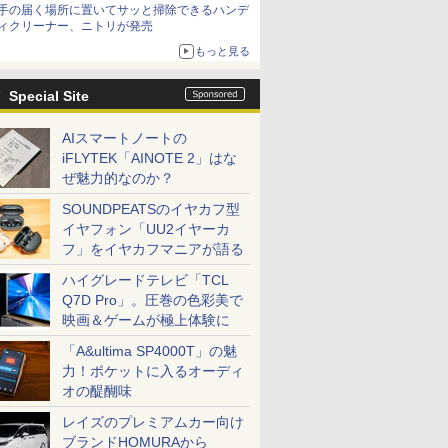
手の届く場所に置いてサッと掃除できるハンデ
ィクリーナー、ニトリが発売
もっと見る
Special Site
AIスマートノートの
iFLYTEK「AINOTE 2」はな
ぜ魅力的なのか？
SOUNDPEATSのイヤカフ型
イヤフォン「UU2イヤーカ
フ」をイヤカフマニアが語る
ハイグレードテレビ「TCL
Q7D Pro」。圧巻の色彩美で
映画＆ゲームが極上体験に
「A&ultima SP4000T」の魅
力！ポケットに入るオーディ
オの醍醐味
レイズのプレミアムカー向け
ブランドHOMURAから