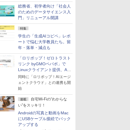
総務省、初学者向け「社会人
のためのデータサイエンス入
門」リニューアル開講
特集
学生の「生成AIコピペ」レポ
ートで悩む大学教員たち。留
年・落単・減点も
「ロリポップ！ゼロトラスト
リンク byGMOペパボ」で
Linuxクライアント提供、AI
エージェントの接続が容易に
同時に「ロリポップ！AIエージ
ェントクラウド」との連携も開
始
自宅Wi-Fiの“わからな
連載
い”をスッキリ！
Androidの写真と動画をMac
にUSBケーブル接続でバック
アップする