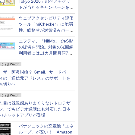
Tokyo 2026」のペアチケッ
トが当たるキャンペーンをX
で実施。8月16日まで
ウェブアクセシビリティ評価
ツール「miChecker」に脆弱
性、総務省が対策済みバージ
ョンへの更新を呼び掛け
ニフティ、「NifMo」でeSIM
の提供を開始。対象の光回線
利用者には11カ月間月額770
円割引のキャンペーン
じうまWatch
ーザー阿鼻叫喚？ Gmail、サードパー
ィの「送信元アドレス」のサポートを
ち切りへ
じうまWatch
た目は既視感ありまくりなレトロデザ
ン、でもビデオ通話にも対応した日本
のチャットアプリが登場
パナソニックの充電池「エネ
ループ」が安い！ Amazon