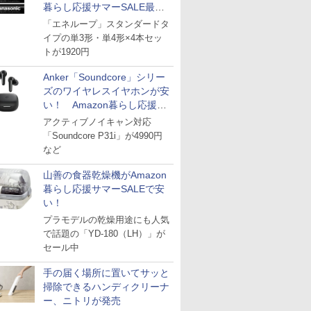
暮らし応援サマーSALE最終
日
「エネループ」スタンダードタ
イプの単3形・単4形×4本セッ
トが1920円
Anker「Soundcore」シリー
ズのワイヤレスイヤホンが安
い！ Amazon暮らし応援サ
マーSALE
アクティブノイキャン対応
「Soundcore P31i」が4990円
など
山善の食器乾燥機がAmazon
暮らし応援サマーSALEで安
い！
プラモデルの乾燥用途にも人気
で話題の「YD-180（LH）」が
セール中
手の届く場所に置いてサッと
掃除できるハンディクリーナ
ー、ニトリが発売