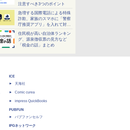
注意すべき3つのポイント
急増する国際電話による特殊
詐欺、家族のスマホに「警察
庁推奨アプリ」を入れて対策
しよう！
住民税が高い自治体ランキン
グ、源泉徴収票の見方など
「税金の話」まとめ
ICE
天海社
ス
Comic curea
impress QuickBooks
PUBFUN
パブファンセルフ
IPGネットワーク