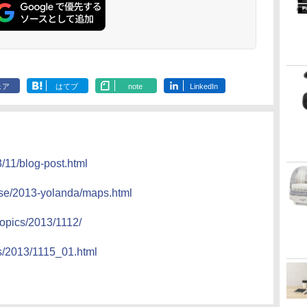
ェア
はてブ
note
LinkedIn
3/11/blog-post.html
nse/2013-yolanda/maps.html
topics/2013/1112/
ss/2013/1115_01.html