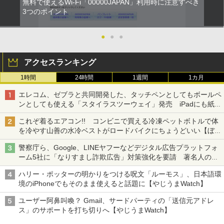
無料で使えるWi-Fi「00000JAPAN」利用時に注意すべき
3つのポイント
●
●
●
アクセスランキング
1時間
24時間
1週間
1カ月
エレコム、ゼブラと共同開発した、タッチペンとしてもボールペ
ンとしても使える「スタイラスツーウェイ」発売 iPadにも紙に
も、持ち替えずに書き込める
これぞ着るエアコン!! コンビニで買える冷凍ペットボトルで体
を冷やす山善の水冷ベストがロードバイクにちょうどいい【ぼっ
ち・ざ・ろーど！その14】【空いた時間でなにしてる？】
警察庁ら、Google、LINEヤフーなどデジタル広告プラットフォ
ーム5社に「なりすまし詐欺広告」対策強化を要請 著名人の写
真や映像を使った投資詐欺などへの対策として
ハリー・ポッターの明かりをつける呪文「ルーモス」、日本語環
境のiPhoneでもそのまま使えると話題に【やじうまWatch】
ユーザー阿鼻叫喚？ Gmail、サードパーティの「送信元アドレ
ス」のサポートを打ち切りへ【やじうまWatch】