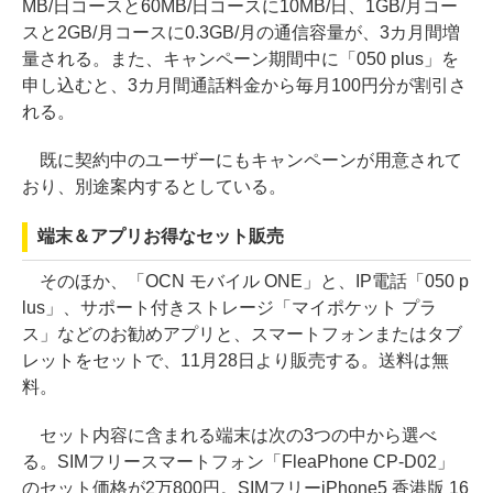
MB/日コースと60MB/日コースに10MB/日、1GB/月コー
スと2GB/月コースに0.3GB/月の通信容量が、3カ月間増
量される。また、キャンペーン期間中に「050 plus」を
申し込むと、3カ月間通話料金から毎月100円分が割引さ
れる。
既に契約中のユーザーにもキャンペーンが用意されて
おり、別途案内するとしている。
端末＆アプリお得なセット販売
そのほか、「OCN モバイル ONE」と、IP電話「050 p
lus」、サポート付きストレージ「マイポケット プラ
ス」などのお勧めアプリと、スマートフォンまたはタブ
レットをセットで、11月28日より販売する。送料は無
料。
セット内容に含まれる端末は次の3つの中から選べ
る。SIMフリースマートフォン「FleaPhone CP-D02」
のセット価格が2万800円。SIMフリーiPhone5 香港版 16