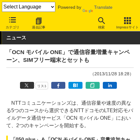
Powered by
Translate
INTERNET Watch
サービス/ソフト
通信
携帯回線
カテゴリ
過去記事
検索
Impressサイト
ニュース
「OCN モバイル ONE」で通信容量増量キャンペ
ーン、SIMフリー端末とセットも
（2013/11/28 18:28）
リスト
NTTコミュニケーションズは、通信容量や速度の異な
る5つのコースから選択できるNTTドコモのLTE対応モバ
イルデータ通信サービス「OCN モバイル ONE」におい
て、2つのキャンペーンを開始する。
「050 plus」＆「OCN モバイル ONE」容量追加キャ