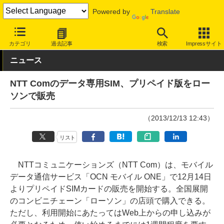
Powered by
Translate
INTERNET Watch
サービス/ソフト
通信
携帯回線
カテゴリ
過去記事
検索
Impressサイト
ニュース
NTT Comのデータ専用SIM、プリペイド版をロー
ソンで販売
（2013/12/13 12:43）
リスト
NTTコミュニケーションズ（NTT Com）は、モバイル
データ通信サービス「OCN モバイル ONE」で12月14日
よりプリペイドSIMカードの販売を開始する。全国展開
のコンビニチェーン「ローソン」の店頭で購入できる。
ただし、利用開始にあたってはWeb上からの申し込みが