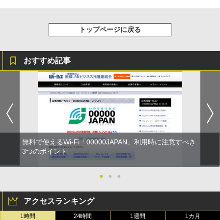
トップページに戻る
おすすめ記事
無料で使えるWi-Fi「00000JAPAN」利用時に注意すべき
3つのポイント
●
●
●
アクセスランキング
1時間
24時間
1週間
1カ月