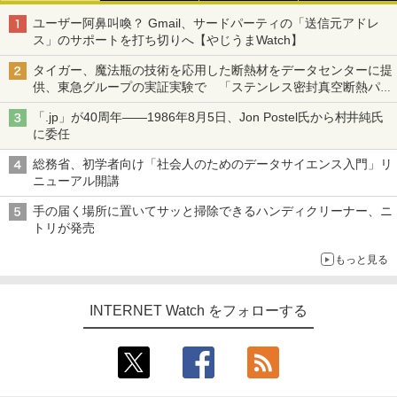
ユーザー阿鼻叫喚？ Gmail、サードパーティの「送信元アドレ
ス」のサポートを打ち切りへ【やじうまWatch】
タイガー、魔法瓶の技術を応用した断熱材をデータセンターに提
供、東急グループの実証実験で 「ステンレス密封真空断熱パネ
ル TIVIP」
「.jp」が40周年――1986年8月5日、Jon Postel氏から村井純氏
に委任
総務省、初学者向け「社会人のためのデータサイエンス入門」リ
ニューアル開講
手の届く場所に置いてサッと掃除できるハンディクリーナー、ニ
トリが発売
もっと見る
INTERNET Watch をフォローする