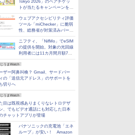
Tokyo 2026」のペアチケッ
トが当たるキャンペーンをX
で実施。8月16日まで
ウェブアクセシビリティ評価
ツール「miChecker」に脆弱
性、総務省が対策済みバージ
ョンへの更新を呼び掛け
ニフティ、「NifMo」でeSIM
の提供を開始。対象の光回線
利用者には11カ月間月額770
円割引のキャンペーン
じうまWatch
ーザー阿鼻叫喚？ Gmail、サードパー
ィの「送信元アドレス」のサポートを
ち切りへ
じうまWatch
た目は既視感ありまくりなレトロデザ
ン、でもビデオ通話にも対応した日本
のチャットアプリが登場
パナソニックの充電池「エネ
ループ」が安い！ Amazon