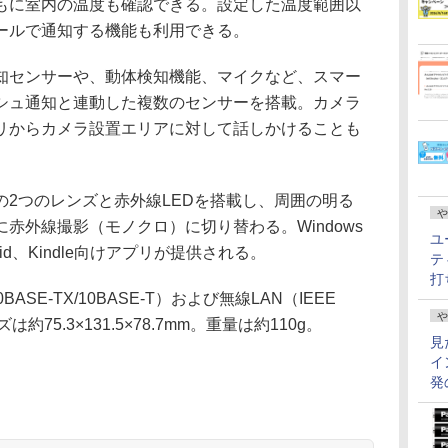
もに室内の温度も確認できる。設定した温度範囲以
ールで通知する機能も利用できる。
センサーや、動体検知機能、マイクなど、スマー
シュ通知と連動した複数のセンサーを搭載。カメラ
リからカメラ設置エリアに対して話しかけることも
2つのレンズと赤外線LEDを搭載し、周囲の明る
や
赤外線撮影（モノクロ）に切り替わる。Windows
ユ
id、Kindle向けアプリが提供される。
テ
打
SE-TX/10BASE-T）および無線LAN（IEEE
や
ズは約75.3×131.5×78.7mm。重量は約110g。
見
イ
発