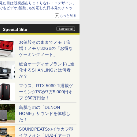
見た目は既視感ありまくりなレトロデザイン、
でもビデオ通話にも対応した日本発のチャット
アプリが登場【やじうまWatch】
もっと見る
Special Site
お値段そのままでメモリ倍
増！メモリ32GBの「お得な
ゲーミングノート」
総合オーディオブランドに進
化するSHANLINGとは何者
か？
マウス、RTX 5060 Ti搭載ゲ
ーミングPCが7万5,000円オ
フで30万円台！
鳥肌ものの「DENON
HOME」サウンドを体感し
た！
SOUNDPEATSのイヤカフ型
イヤフォン「UU2イヤーカ