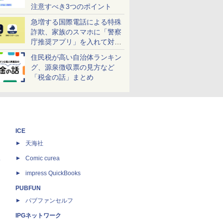
注意すべき3つのポイント
急増する国際電話による特殊
詐欺、家族のスマホに「警察
庁推奨アプリ」を入れて対策
しよう！
住民税が高い自治体ランキン
グ、源泉徴収票の見方など
「税金の話」まとめ
ICE
天海社
ス
Comic curea
impress QuickBooks
PUBFUN
パブファンセルフ
IPGネットワーク