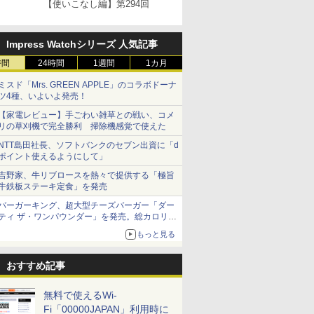
【使いこなし編】第294回
Impress Watchシリーズ 人気記事
時間
24時間
1週間
1カ月
ミスド「Mrs. GREEN APPLE」のコラボドーナ
ツ4種、いよいよ発売！
【家電レビュー】手ごわい雑草との戦い、コメ
リの草刈機で完全勝利 掃除機感覚で使えた
NTT島田社長、ソフトバンクのセブン出資に「d
ポイント使えるようにして」
吉野家、牛リブロースを熱々で提供する「極旨
牛鉄板ステーキ定食」を発売
バーガーキング、超大型チーズバーガー「ダー
ティ ザ・ワンパウンダー」を発売。総カロリー
約1656kcal、総重量約527g！
もっと見る
おすすめ記事
無料で使えるWi-
Fi「00000JAPAN」利用時に