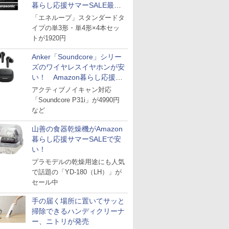
暮らし応援サマーSALE最終
日
「エネループ」スタンダードタ
イプの単3形・単4形×4本セッ
トが1920円
Anker「Soundcore」シリー
ズのワイヤレスイヤホンが安
い！ Amazon暮らし応援サ
マーSALE
アクティブノイキャン対応
「Soundcore P31i」が4990円
など
山善の食器乾燥機がAmazon
暮らし応援サマーSALEで安
い！
プラモデルの乾燥用途にも人気
で話題の「YD-180（LH）」が
セール中
手の届く場所に置いてサッと
掃除できるハンディクリーナ
ー、ニトリが発売