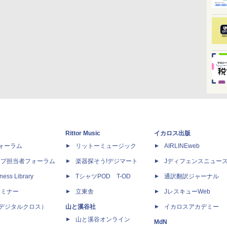
Rittor Music
イカロス出版
dフォーラム
リットーミュージック
AIRLINEweb
ップ担当者フォーラム
楽器探そう!デジマート
Jディフェンスニュー
ness Library
TシャツPOD T-OD
通訳翻訳ジャーナル
セミナー
立東舎
JレスキューWeb
 X（デジタルクロス）
山と溪谷社
イカロスアカデミー
山と溪谷オンライン
MdN