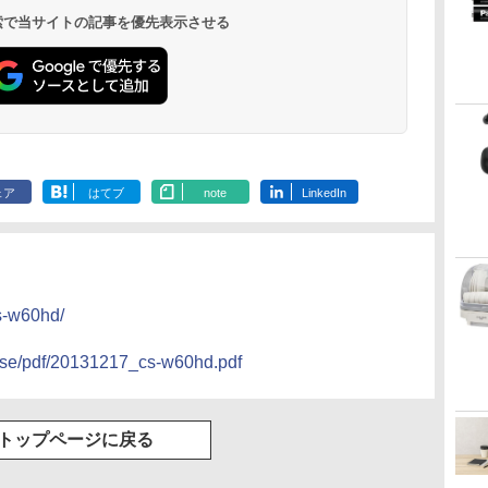
 検索で当サイトの記事を優先表示させる
ェア
はてブ
note
LinkedIn
cs-w60hd/
ease/pdf/20131217_cs-w60hd.pdf
トップページに戻る