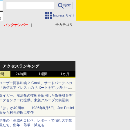
Impress サイト
全カテゴリ
バックナンバー
アクセスランキング
時間
24時間
1週間
1カ月
ユーザー阿鼻叫喚？ Gmail、サードパーティの
「送信元アドレス」のサポートを打ち切りへ
【やじうまWatch】
タイガー、魔法瓶の技術を応用した断熱材をデ
ータセンターに提供、東急グループの実証実験
で 「ステンレス密封真空断熱パネル TIVIP」
「.jp」が40周年――1986年8月5日、Jon Postel
氏から村井純氏に委任
学生の「生成AIコピペ」レポートで悩む大学教
員たち。留年・落単・減点も