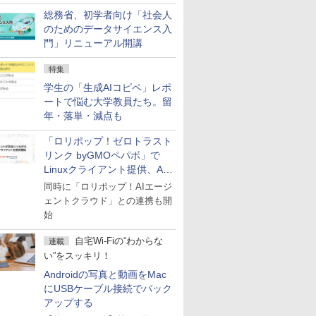
総務省、初学者向け「社会人
のためのデータサイエンス入
門」リニューアル開講
特集
学生の「生成AIコピペ」レポ
ートで悩む大学教員たち。留
年・落単・減点も
「ロリポップ！ゼロトラスト
リンク byGMOペパボ」で
Linuxクライアント提供、AI
エージェントの接続が容易に
同時に「ロリポップ！AIエージ
ェントクラウド」との連携も開
始
自宅Wi-Fiの“わからな
連載
い”をスッキリ！
Androidの写真と動画をMac
にUSBケーブル接続でバック
アップする