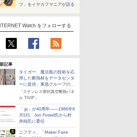
フ」をイヤカフマニアが語る
NTERNET Watch をフォローする
新記事
タイガー、魔法瓶の技術を応
用した断熱材をデータセンタ
ーに提供、東急グループの実
証実験で
「ステンレス密封真空断熱パネ
ル TIVIP」
「.jp」が40周年――1986年8
月5日、Jon Postel氏から村
井純氏に委任
ニフティ、「Maker Faire