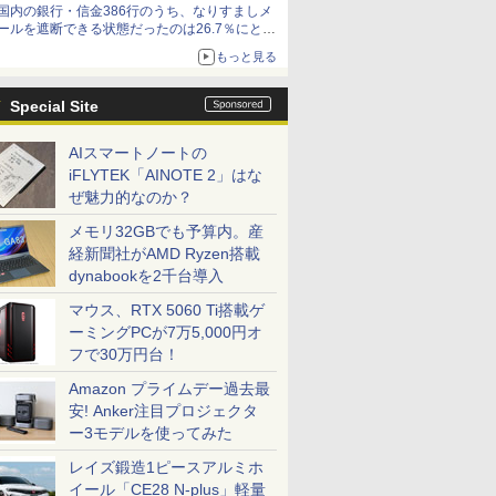
国内の銀行・信金386行のうち、なりすましメ
ールを遮断できる状態だったのは26.7％にとど
まる～GMOブランドセキュリティ調査
もっと見る
Special Site
AIスマートノートの
iFLYTEK「AINOTE 2」はな
ぜ魅力的なのか？
メモリ32GBでも予算内。産
経新聞社がAMD Ryzen搭載
dynabookを2千台導入
マウス、RTX 5060 Ti搭載ゲ
ーミングPCが7万5,000円オ
フで30万円台！
Amazon プライムデー過去最
安! Anker注目プロジェクタ
ー3モデルを使ってみた
レイズ鍛造1ピースアルミホ
イール「CE28 N-plus」軽量