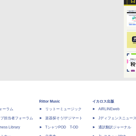
Rittor Music
イカロス出版
dフォーラム
リットーミュージック
AIRLINEweb
ップ担当者フォーラム
楽器探そう!デジマート
Jディフェンスニュー
ness Library
TシャツPOD T-OD
通訳翻訳ジャーナル