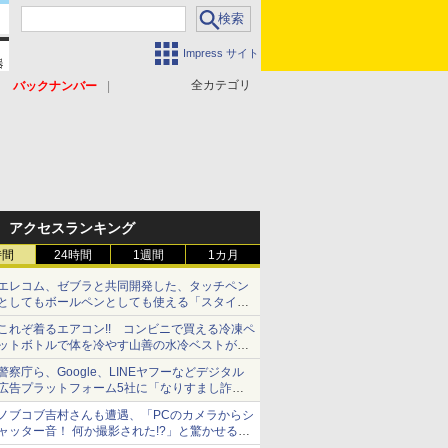
Impress サイト
全カテゴリ
バックナンバー
アクセスランキング
時間
24時間
1週間
1カ月
エレコム、ゼブラと共同開発した、タッチペン
としてもボールペンとしても使える「スタイラ
スツーウェイ」発売 iPadにも紙にも、持ち替
これぞ着るエアコン!! コンビニで買える冷凍ペ
えずに書き込める
ットボトルで体を冷やす山善の水冷ベストがロ
ードバイクにちょうどいい【ぼっち・ざ・ろー
警察庁ら、Google、LINEヤフーなどデジタル
ど！その14】【空いた時間でなにしてる？】
広告プラットフォーム5社に「なりすまし詐欺
広告」対策強化を要請 著名人の写真や映像を
ノブコブ吉村さんも遭遇、「PCのカメラからシ
使った投資詐欺などへの対策として
ャッター音！ 何か撮影された!?」と驚かせる手
口とは？【それってネット詐欺ですよ！】