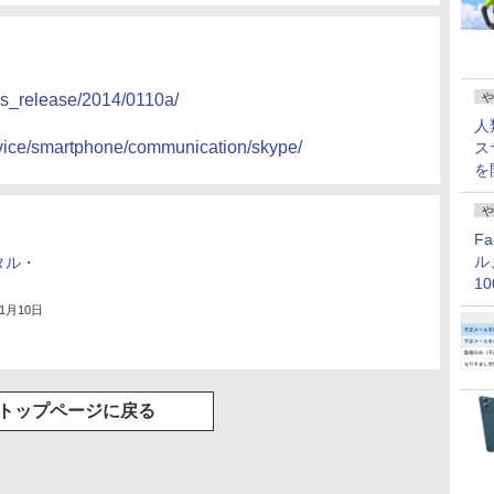
や
ws_release/2014/0110a/
人
rvice/smartphone/communication/skype/
ス
を
や
F
ル
タル・
1
価
年1月10日
トップページに戻る