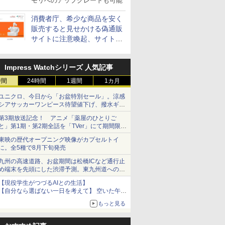
モリへのアップグレードも可能
消費者庁、希少な商品を安く
販売すると見せかける偽通販
サイトに注意喚起、サイト名
とドメイン名を公表
Impress Watchシリーズ 人気記事
時間
24時間
1週間
1カ月
ユニクロ、今日から「お盆特別セール」。涼感
シアサッカーワンピース待望値下げ、撥水ギア
ショーツは1990円に
第3期放送記念！ アニメ「薬屋のひとりご
と」第1期・第2期全話を「TVer」にて期間限定
で順次無料配信開始
東映の歴代オープニング映像がカプセルトイ
に。全5種で8月下旬発売
九州の高速道路、お盆期間は松橋ICなど通行止
め端末を先頭にした渋滞予測。東九州道への迂
回は料金調整を実施
【現役学生がつづるAIとの生活】
【自分なら選ばない一日を考えて】 空いた午後
をチャッピーに捧げたら、思わぬ絶景に出会っ
もっと見る
た話