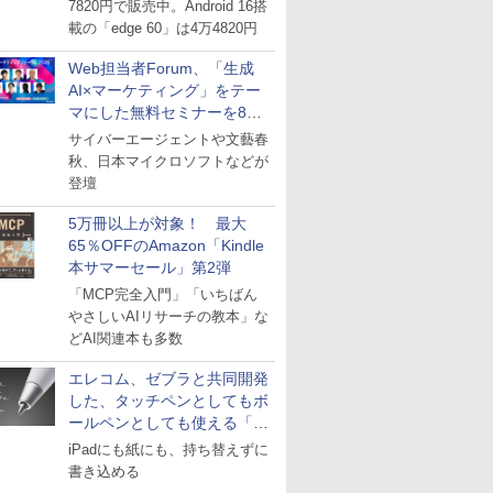
7820円で販売中。Android 16搭
載の「edge 60」は4万4820円
Web担当者Forum、「生成
AI×マーケティング」をテー
マにした無料セミナーを8月
27日にオンライン開催
サイバーエージェントや文藝春
秋、日本マイクロソフトなどが
登壇
5万冊以上が対象！ 最大
65％OFFのAmazon「Kindle
本サマーセール」第2弾
「MCP完全入門」「いちばん
やさしいAIリサーチの教本」な
どAI関連本も多数
エレコム、ゼブラと共同開発
した、タッチペンとしてもボ
ールペンとしても使える「ス
タイラスツーウェイ」発売
iPadにも紙にも、持ち替えずに
書き込める