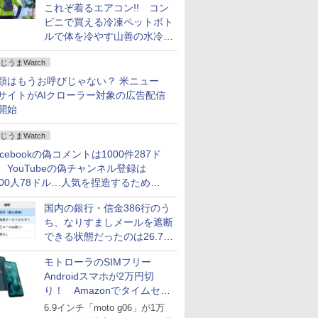
これぞ着るエアコン!! コン
ビニで買える冷凍ペットボト
ルで体を冷やす山善の水冷ベ
ストがロードバイクにちょう
じうまWatch
どいい【ぼっち・ざ・ろー
ど！その14】
類はもうお呼びじゃない？ 米ニュー
サイトがAIクローラー対象の広告配信
開始
じうまWatch
acebookの偽コメントは1000件287ド
、YouTubeの偽チャンネル登録は
000人78ドル…人気を捏造するための
格リストが公開中
国内の銀行・信金386行のう
ち、なりすましメールを遮断
できる状態だったのは26.7％
にとどまる～GMOブランド
モトローラのSIMフリー
セキュリティ調査
Androidスマホが2万円切
り！ Amazonでタイムセー
ル
6.9インチ「moto g06」が1万