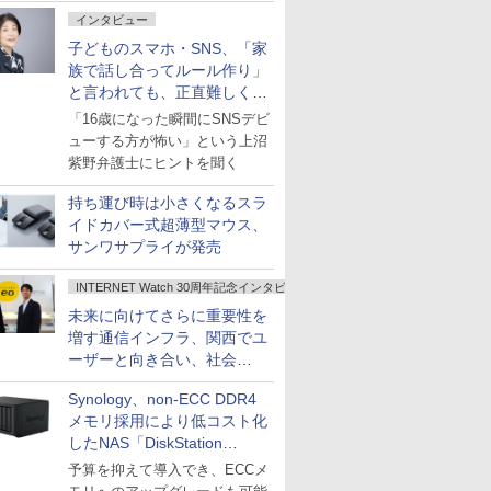
インタビュー
子どものスマホ・SNS、「家
族で話し合ってルール作り」
と言われても、正直難しくな
いですか？
「16歳になった瞬間にSNSデビ
ューする方が怖い」という上沼
紫野弁護士にヒントを聞く
持ち運び時は小さくなるスラ
イドカバー式超薄型マウス、
サンワサプライが発売
INTERNET Watch 30周年記念インタビュー
未来に向けてさらに重要性を
増す通信インフラ、関西でユ
ーザーと向き合い、社会
の“あたらしい”を起動し続け
Synology、non-ECC DDR4
る～オプテージ
メモリ採用により低コスト化
したNAS「DiskStation
neo+」シリーズ
予算を抑えて導入でき、ECCメ