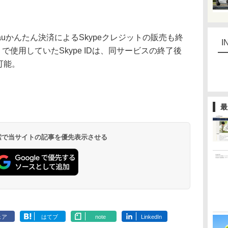
かんたん決済によるSkypeクレジットの販売も終
I
u」で使用していたSkype IDは、同サービスの終了後
用可能。
最
 検索で当サイトの記事を優先表示させる
ェア
はてブ
note
LinkedIn