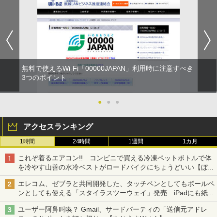
無料で使えるWi-Fi「00000JAPAN」利用時に注意すべき
3つのポイント
●
●
●
アクセスランキング
1時間
24時間
1週間
1カ月
これぞ着るエアコン!! コンビニで買える冷凍ペットボトルで体
を冷やす山善の水冷ベストがロードバイクにちょうどいい【ぼっ
ち・ざ・ろーど！その14】【空いた時間でなにしてる？】
エレコム、ゼブラと共同開発した、タッチペンとしてもボールペ
ンとしても使える「スタイラスツーウェイ」発売 iPadにも紙に
も、持ち替えずに書き込める
ユーザー阿鼻叫喚？ Gmail、サードパーティの「送信元アドレ