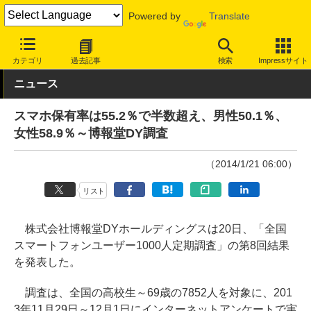
Powered by
Translate
INTERNET Watch
トピック
業界動向
調査
カテゴリ
過去記事
検索
Impressサイト
ニュース
スマホ保有率は55.2％で半数超え、男性50.1％、
女性58.9％～博報堂DY調査
（2014/1/21 06:00）
リスト
株式会社博報堂DYホールディングスは20日、「全国
スマートフォンユーザー1000人定期調査」の第8回結果
を発表した。
調査は、全国の高校生～69歳の7852人を対象に、201
3年11月29日～12月1日にインターネットアンケートで実