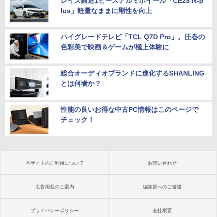
レイズ鍛造1ピースアルミホイール「CE28 N-p
lus」軽量なままに剛性を向上
ハイグレードテレビ「TCL Q7D Pro」。圧巻の
色彩美で映画＆ゲームが極上体験に
総合オーディオブランドに進化するSHANLING
とは何者か？
性能の良いお得な中古PC情報はこのページで
チェック！
本サイトのご利用について
お問い合わせ
広告掲載のご案内
編集部へのご連絡
プライバシーポリシー
会社概要