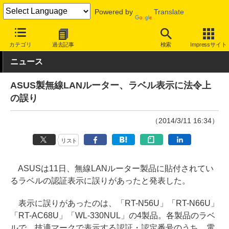
Powered by
Translate
INTERNET Watch
ハードウェア
LAN機器
無線LAN
カテゴリ
過去記事
検索
Impressサイト
ニュース
ASUS製無線LANルーター、ラベル表示に法令上
の誤り
（2014/3/11 16:34）
リスト
ASUSは11日、無線LANルーター製品に貼付されてい
るラベルの認証表示に誤りがあったと発表した。
表示に誤りがあったのは、「RT-N56U」「RT-N66U」
「RT-AC68U」「WL-330NUL」の4製品。各製品のラベ
ルで、技適マークで表示する認証・認定番号のうち、電