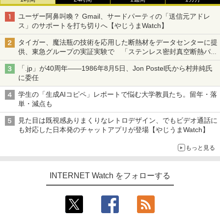
ユーザー阿鼻叫喚？ Gmail、サードパーティの「送信元アドレ
ス」のサポートを打ち切りへ【やじうまWatch】
タイガー、魔法瓶の技術を応用した断熱材をデータセンターに提
供、東急グループの実証実験で 「ステンレス密封真空断熱パネ
ル TIVIP」
「.jp」が40周年――1986年8月5日、Jon Postel氏から村井純氏
に委任
学生の「生成AIコピペ」レポートで悩む大学教員たち。留年・落
単・減点も
見た目は既視感ありまくりなレトロデザイン、でもビデオ通話に
も対応した日本発のチャットアプリが登場【やじうまWatch】
もっと見る
INTERNET Watch をフォローする