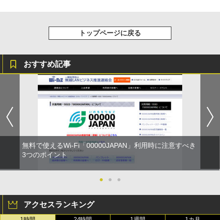
トップページに戻る
おすすめ記事
無料で使えるWi-Fi「00000JAPAN」利用時に注意すべき
3つのポイント
●
●
●
アクセスランキング
1時間
24時間
1週間
1カ月