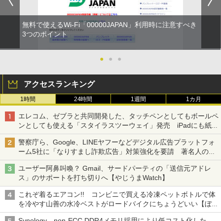
無料で使えるWi-Fi「00000JAPAN」利用時に注意すべき
3つのポイント
●
●
●
アクセスランキング
1時間
24時間
1週間
1カ月
エレコム、ゼブラと共同開発した、タッチペンとしてもボールペ
ンとしても使える「スタイラスツーウェイ」発売 iPadにも紙に
も、持ち替えずに書き込める
警察庁ら、Google、LINEヤフーなどデジタル広告プラットフォ
ーム5社に「なりすまし詐欺広告」対策強化を要請 著名人の写
真や映像を使った投資詐欺などへの対策として
ユーザー阿鼻叫喚？ Gmail、サードパーティの「送信元アドレ
ス」のサポートを打ち切りへ【やじうまWatch】
これぞ着るエアコン!! コンビニで買える冷凍ペットボトルで体
を冷やす山善の水冷ベストがロードバイクにちょうどいい【ぼっ
ち・ざ・ろーど！その14】【空いた時間でなにしてる？】
Synology、non-ECC DDR4メモリ採用により低コスト化した