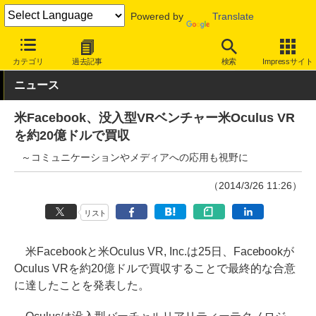
Powered by
Translate
INTERNET Watch
トピック
業界動向
企業
カテゴリ
過去記事
検索
Impressサイト
ニュース
米Facebook、没入型VRベンチャー米Oculus VR
を約20億ドルで買収
～コミュニケーションやメディアへの応用も視野に
（2014/3/26 11:26）
リスト
米Facebookと米Oculus VR, Inc.は25日、Facebookが
Oculus VRを約20億ドルで買収することで最終的な合意
に達したことを発表した。