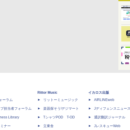
Rittor Music
イカロス出版
dフォーラム
リットーミュージック
AIRLINEweb
ップ担当者フォーラム
楽器探そう!デジマート
Jディフェンスニュー
ness Library
TシャツPOD T-OD
通訳翻訳ジャーナル
セミナー
立東舎
JレスキューWeb