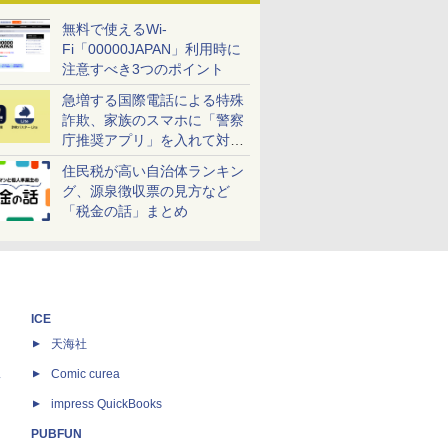
無料で使えるWi-
Fi「00000JAPAN」利用時に
注意すべき3つのポイント
急増する国際電話による特殊
詐欺、家族のスマホに「警察
庁推奨アプリ」を入れて対策
しよう！
住民税が高い自治体ランキン
グ、源泉徴収票の見方など
「税金の話」まとめ
ICE
天海社
ス
Comic curea
impress QuickBooks
PUBFUN