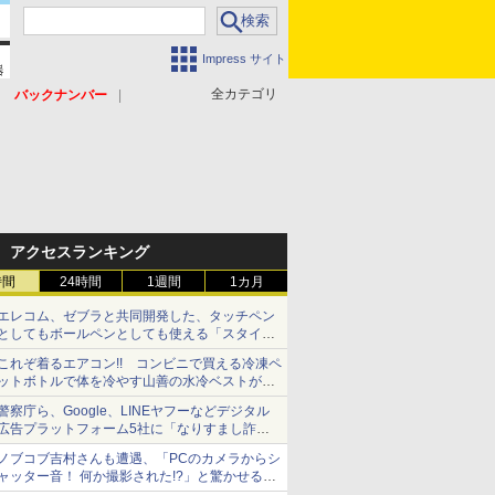
Impress サイト
全カテゴリ
バックナンバー
アクセスランキング
時間
24時間
1週間
1カ月
エレコム、ゼブラと共同開発した、タッチペン
としてもボールペンとしても使える「スタイラ
スツーウェイ」発売 iPadにも紙にも、持ち替
これぞ着るエアコン!! コンビニで買える冷凍ペ
えずに書き込める
ットボトルで体を冷やす山善の水冷ベストがロ
ードバイクにちょうどいい【ぼっち・ざ・ろー
警察庁ら、Google、LINEヤフーなどデジタル
ど！その14】【空いた時間でなにしてる？】
広告プラットフォーム5社に「なりすまし詐欺
広告」対策強化を要請 著名人の写真や映像を
ノブコブ吉村さんも遭遇、「PCのカメラからシ
使った投資詐欺などへの対策として
ャッター音！ 何か撮影された!?」と驚かせる手
口とは？【それってネット詐欺ですよ！】