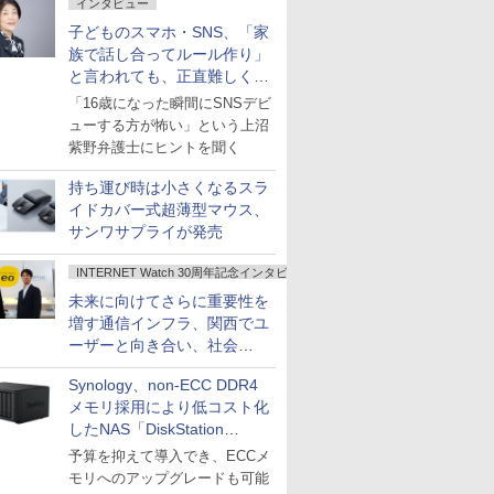
インタビュー
子どものスマホ・SNS、「家
族で話し合ってルール作り」
と言われても、正直難しくな
いですか？
「16歳になった瞬間にSNSデビ
ューする方が怖い」という上沼
紫野弁護士にヒントを聞く
持ち運び時は小さくなるスラ
イドカバー式超薄型マウス、
サンワサプライが発売
INTERNET Watch 30周年記念インタビュー
未来に向けてさらに重要性を
増す通信インフラ、関西でユ
ーザーと向き合い、社会
の“あたらしい”を起動し続け
Synology、non-ECC DDR4
る～オプテージ
メモリ採用により低コスト化
したNAS「DiskStation
neo+」シリーズ
予算を抑えて導入でき、ECCメ
モリへのアップグレードも可能