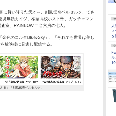
闇に舞い降りた天才～、剣風伝奇ベルセルク、てさ
逆境無頼カイジ、桜蘭高校ホスト部、ガッチャマン
や
査室、RAINBOW 二舎六房の七人。
人
ス
を
色のコルダBlue♪Sky」、「それでも世界は美し
話を放映後に見逃し配信する。
や
F
ル
1
価
やふる」「剣風伝奇ベルセルク」