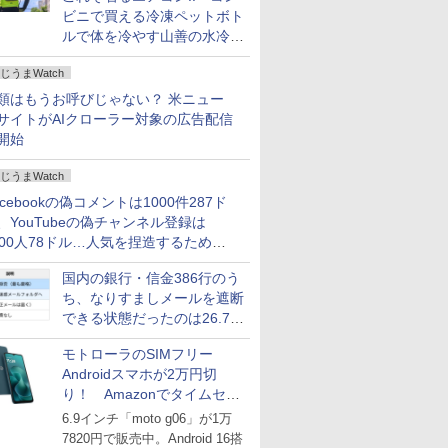
ビニで買える冷凍ペットボト
ルで体を冷やす山善の水冷ベ
ストがロードバイクにちょう
じうまWatch
どいい【ぼっち・ざ・ろー
ど！その14】
類はもうお呼びじゃない？ 米ニュー
サイトがAIクローラー対象の広告配信
開始
じうまWatch
acebookの偽コメントは1000件287ド
、YouTubeの偽チャンネル登録は
000人78ドル…人気を捏造するための
格リストが公開中
国内の銀行・信金386行のう
ち、なりすましメールを遮断
できる状態だったのは26.7％
にとどまる～GMOブランド
モトローラのSIMフリー
セキュリティ調査
Androidスマホが2万円切
り！ Amazonでタイムセー
ル
6.9インチ「moto g06」が1万
7820円で販売中。Android 16搭