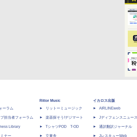
Rittor Music
イカロス出版
dフォーラム
リットーミュージック
AIRLINEweb
ップ担当者フォーラム
楽器探そう!デジマート
Jディフェンスニュー
ness Library
TシャツPOD T-OD
通訳翻訳ジャーナル
セミナー
立東舎
JレスキューWeb