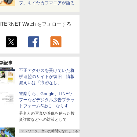
フ」をイヤカフマニアが語る
NTERNET Watch をフォローする
新記事
不正アクセスを受けていた将
棋連盟のサイトが復旧、情報
漏えいは「痕跡なし」
警察庁ら、Google、LINEヤ
フーなどデジタル広告プラッ
トフォーム5社に「なりすま
し詐欺広告」対策強化を要請
著名人の写真や映像を使った投
資詐欺などへの対策として
テレワーク、空いた時間でなにしてる？