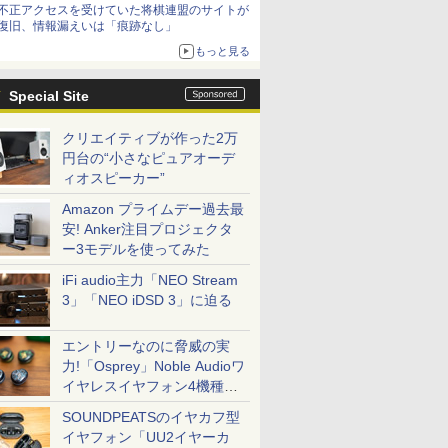
不正アクセスを受けていた将棋連盟のサイトが
復旧、情報漏えいは「痕跡なし」
もっと見る
Special Site
クリエイティブが作った2万
円台の“小さなピュアオーデ
ィオスピーカー”
Amazon プライムデー過去最
安! Anker注目プロジェクタ
ー3モデルを使ってみた
iFi audio主力「NEO Stream
3」「NEO iDSD 3」に迫る
エントリーなのに脅威の実
力!「Osprey」Noble Audioワ
イヤレスイヤフォン4機種を
一気に聴く
SOUNDPEATSのイヤカフ型
イヤフォン「UU2イヤーカ