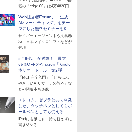
7820円で販売中。Android 16搭
載の「edge 60」は4万4820円
Web担当者Forum、「生成
AI×マーケティング」をテー
マにした無料セミナーを8月
27日にオンライン開催
サイバーエージェントや文藝春
秋、日本マイクロソフトなどが
登壇
5万冊以上が対象！ 最大
65％OFFのAmazon「Kindle
本サマーセール」第2弾
「MCP完全入門」「いちばん
やさしいAIリサーチの教本」な
どAI関連本も多数
エレコム、ゼブラと共同開発
した、タッチペンとしてもボ
ールペンとしても使える「ス
タイラスツーウェイ」発売
iPadにも紙にも、持ち替えずに
書き込める