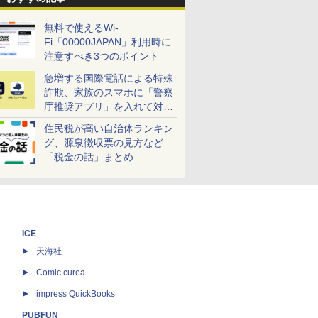
無料で使えるWi-
Fi「00000JAPAN」利用時に
注意すべき3つのポイント
急増する国際電話による特殊
詐欺、家族のスマホに「警察
庁推奨アプリ」を入れて対策
しよう！
住民税が高い自治体ランキン
グ、源泉徴収票の見方など
「税金の話」まとめ
ICE
天海社
ス
Comic curea
impress QuickBooks
PUBFUN