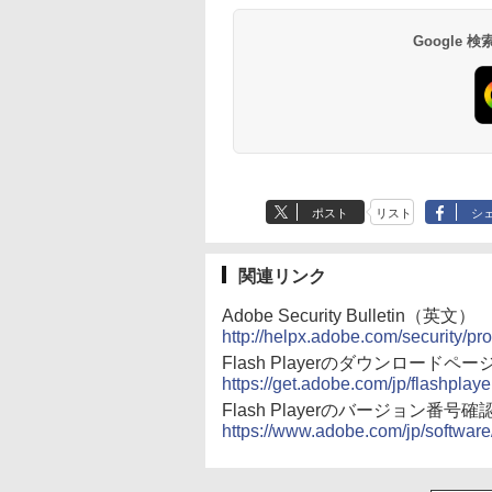
Google
ポスト
リスト
シ
関連リンク
Adobe Security Bulletin（英文）
http://helpx.adobe.com/security/pr
Flash Playerのダウンロードペー
https://get.adobe.com/jp/flashplaye
Flash Playerのバージョン番号
https://www.adobe.com/jp/software/