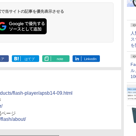
 検索で当サイトの記事を優先表示させる
や
人
ス
を
や
ェア
はてブ
note
LinkedIn
F
ル
1
価
oducts/flash-player/apsb14-09.html
ジ
r/
確認ページ
flash/about/