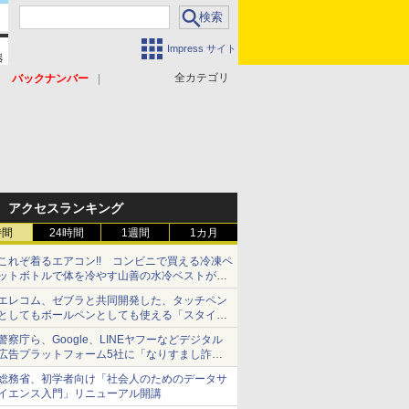
Impress サイト
全カテゴリ
バックナンバー
アクセスランキング
時間
24時間
1週間
1カ月
これぞ着るエアコン!! コンビニで買える冷凍ペ
ットボトルで体を冷やす山善の水冷ベストがロ
ードバイクにちょうどいい【ぼっち・ざ・ろー
エレコム、ゼブラと共同開発した、タッチペン
ど！その14】【空いた時間でなにしてる？】
としてもボールペンとしても使える「スタイラ
スツーウェイ」発売 iPadにも紙にも、持ち替
警察庁ら、Google、LINEヤフーなどデジタル
えずに書き込める
広告プラットフォーム5社に「なりすまし詐欺
広告」対策強化を要請 著名人の写真や映像を
総務省、初学者向け「社会人のためのデータサ
使った投資詐欺などへの対策として
イエンス入門」リニューアル開講