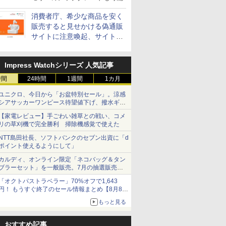
消費者庁、希少な商品を安く
販売すると見せかける偽通販
サイトに注意喚起、サイト名
とドメイン名を公表
Impress Watchシリーズ 人気記事
時間
24時間
1週間
1カ月
ユニクロ、今日から「お盆特別セール」。涼感
シアサッカーワンピース待望値下げ、撥水ギア
ショーツは1990円に
【家電レビュー】手ごわい雑草との戦い、コメ
リの草刈機で完全勝利 掃除機感覚で使えた
NTT島田社長、ソフトバンクのセブン出資に「d
ポイント使えるようにして」
カルディ、オンライン限定「ネコバッグ＆タン
ブラーセット」を一般販売。7月の抽選販売の
当選無効分
「オクトパストラベラー」70%オフで1,643
円！ もうすぐ終了のセール情報まとめ【8月8日
更新】
もっと見る
ニンテンドーeショップでは「大神 絶景版」が
67%オフで990円
おすすめ記事