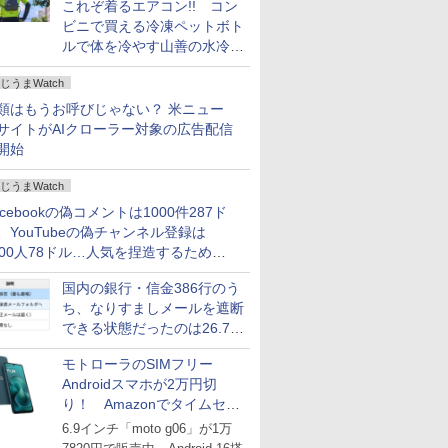
これぞ着るエアコン!! コン
ビニで買える冷凍ペットボト
ルで体を冷やす山善の水冷ベ
ストがロードバイクにちょう
じうまWatch
どいい【ぼっち・ざ・ろー
ど！その14】
類はもうお呼びじゃない？ 米ニュー
サイトがAIクローラー対象の広告配信
開始
じうまWatch
acebookの偽コメントは1000件287ド
、YouTubeの偽チャンネル登録は
000人78ドル…人気を捏造するための
格リストが公開中
国内の銀行・信金386行のう
ち、なりすましメールを遮断
できる状態だったのは26.7％
にとどまる～GMOブランド
モトローラのSIMフリー
セキュリティ調査
Androidスマホが2万円切
り！ Amazonでタイムセー
ル
6.9インチ「moto g06」が1万