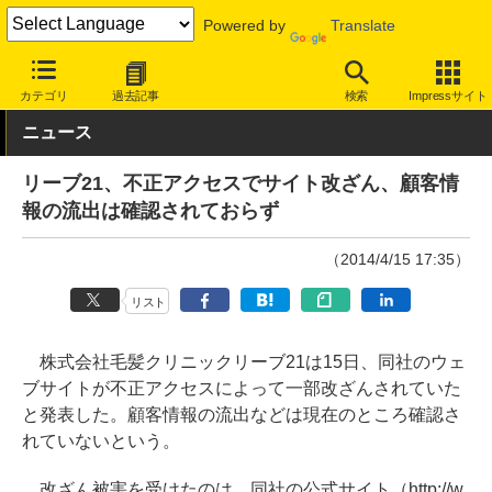
Powered by
Translate
INTERNET Watch
トピック
セキュリティ
インシデント
カテゴリ
過去記事
検索
Impressサイト
ニュース
リーブ21、不正アクセスでサイト改ざん、顧客情
報の流出は確認されておらず
（2014/4/15 17:35）
リスト
株式会社毛髪クリニックリーブ21は15日、同社のウェ
ブサイトが不正アクセスによって一部改ざんされていた
と発表した。顧客情報の流出などは現在のところ確認さ
れていないという。
改ざん被害を受けたのは、同社の公式サイト（http://w