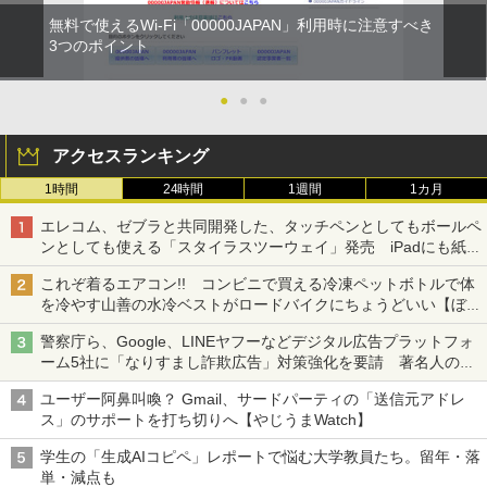
無料で使えるWi-Fi「00000JAPAN」利用時に注意すべき
3つのポイント
●
●
●
アクセスランキング
1時間
24時間
1週間
1カ月
エレコム、ゼブラと共同開発した、タッチペンとしてもボールペ
ンとしても使える「スタイラスツーウェイ」発売 iPadにも紙に
も、持ち替えずに書き込める
これぞ着るエアコン!! コンビニで買える冷凍ペットボトルで体
を冷やす山善の水冷ベストがロードバイクにちょうどいい【ぼっ
ち・ざ・ろーど！その14】【空いた時間でなにしてる？】
警察庁ら、Google、LINEヤフーなどデジタル広告プラットフォ
ーム5社に「なりすまし詐欺広告」対策強化を要請 著名人の写
真や映像を使った投資詐欺などへの対策として
ユーザー阿鼻叫喚？ Gmail、サードパーティの「送信元アドレ
ス」のサポートを打ち切りへ【やじうまWatch】
学生の「生成AIコピペ」レポートで悩む大学教員たち。留年・落
単・減点も