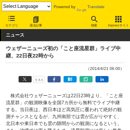
Powered by
Translate
INTERNET Watch
サービス/ソフト
サービス
その他
カテゴリ
過去記事
検索
Impressサイト
ニュース
ウェザーニューズ初の「こと座流星群」ライブ中
継、22日夜22時から
（2014/4/21 06:00）
リスト
株式会社ウェザーニューズは22日23時より、「こと座
流星群」の観測映像を全国7カ所から無料でライブ中継
する。当日夜は、西日本ほど高気圧に覆われて絶好の観
測チャンスとなるが、九州南部では雲が広がりやすく、
北日本や東日本でも雲の隙間からの観測になるという。