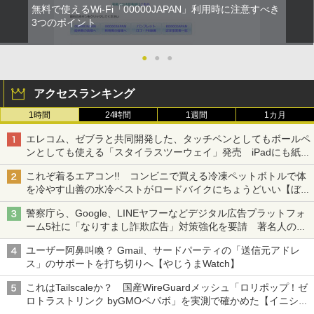
無料で使えるWi-Fi「00000JAPAN」利用時に注意すべき
3つのポイント
●
●
●
アクセスランキング
1時間
24時間
1週間
1カ月
エレコム、ゼブラと共同開発した、タッチペンとしてもボールペ
ンとしても使える「スタイラスツーウェイ」発売 iPadにも紙に
も、持ち替えずに書き込める
これぞ着るエアコン!! コンビニで買える冷凍ペットボトルで体
を冷やす山善の水冷ベストがロードバイクにちょうどいい【ぼっ
ち・ざ・ろーど！その14】【空いた時間でなにしてる？】
警察庁ら、Google、LINEヤフーなどデジタル広告プラットフォ
ーム5社に「なりすまし詐欺広告」対策強化を要請 著名人の写
真や映像を使った投資詐欺などへの対策として
ユーザー阿鼻叫喚？ Gmail、サードパーティの「送信元アドレ
ス」のサポートを打ち切りへ【やじうまWatch】
これはTailscaleか？ 国産WireGuardメッシュ「ロリポップ！ゼ
ロトラストリンク byGMOペパボ」を実測で確かめた【イニシャ