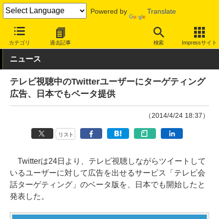
Powered by
Translate
INTERNET Watch
サービス/ソフト
サービス
広告/アフィリエ
カテゴリ
過去記事
検索
Impressサイト
ニュース
テレビ視聴中のTwitterユーザーにターゲティング
広告、日本でもベータ提供
（2014/4/24 18:37）
リスト
Twitterは24日より、テレビ視聴しながらツイートして
いるユーザーに対して広告を出せるサービス「テレビ会
話ターゲティング」のベータ版を、日本でも開始したと
発表した。