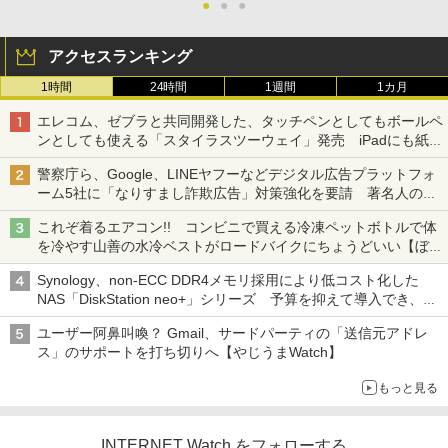
●
●
●
アクセスランキング
1時間
24時間
1週間
1カ月
エレコム、ゼブラと共同開発した、タッチペンとしてもボールペ
ンとしても使える「スタイラスツーウェイ」発売 iPadにも紙に
も、持ち替えずに書き込める
警察庁ら、Google、LINEヤフーなどデジタル広告プラットフォ
ーム5社に「なりすまし詐欺広告」対策強化を要請 著名人の写
真や映像を使った投資詐欺などへの対策として
これぞ着るエアコン!! コンビニで買える冷凍ペットボトルで体
を冷やす山善の水冷ベストがロードバイクにちょうどいい【ぼっ
ち・ざ・ろーど！その14】【空いた時間でなにしてる？】
Synology、non-ECC DDR4メモリ採用により低コスト化した
NAS「DiskStation neo+」シリーズ 予算を抑えて導入でき、
ECCメモリへのアップグレードも可能
ユーザー阿鼻叫喚？ Gmail、サードパーティの「送信元アドレ
ス」のサポートを打ち切りへ【やじうまWatch】
もっと見る
INTERNET Watch をフォローする