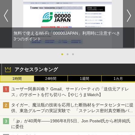
無料で使えるWi-Fi「00000JAPAN」利用時に注意すべき
3つのポイント
●
●
●
アクセスランキング
1時間
24時間
1週間
1カ月
ユーザー阿鼻叫喚？ Gmail、サードパーティの「送信元アドレ
ス」のサポートを打ち切りへ【やじうまWatch】
タイガー、魔法瓶の技術を応用した断熱材をデータセンターに提
供、東急グループの実証実験で 「ステンレス密封真空断熱パネ
ル TIVIP」
「.jp」が40周年――1986年8月5日、Jon Postel氏から村井純氏
に委任