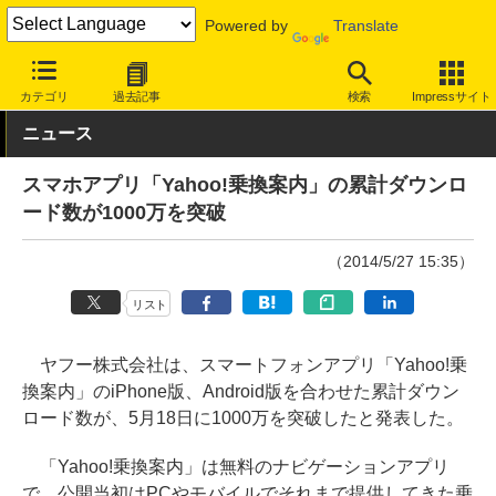
Powered by
Translate
INTERNET Watch
トピック
地図/位置情報
カテゴリ
過去記事
検索
Impressサイト
ニュース
スマホアプリ「Yahoo!乗換案内」の累計ダウンロ
ード数が1000万を突破
（2014/5/27 15:35）
リスト
ヤフー株式会社は、スマートフォンアプリ「Yahoo!乗
換案内」のiPhone版、Android版を合わせた累計ダウン
ロード数が、5月18日に1000万を突破したと発表した。
「Yahoo!乗換案内」は無料のナビゲーションアプリ
で、公開当初はPCやモバイルでそれまで提供してきた乗