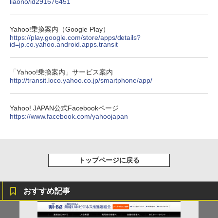
liaono/id291676451
Yahoo!乗換案内（Google Play）
https://play.google.com/store/apps/details?
id=jp.co.yahoo.android.apps.transit
「Yahoo!乗換案内」サービス案内
http://transit.loco.yahoo.co.jp/smartphone/app/
Yahoo! JAPAN公式Facebookページ
https://www.facebook.com/yahoojapan
トップページに戻る
おすすめ記事