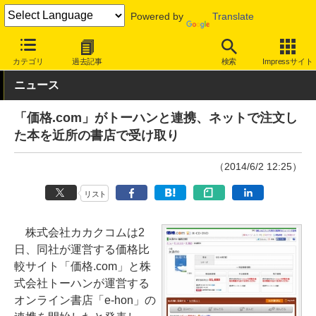
Powered by
Translate
INTERNET Watch
トピック
本・電子書籍
カテゴリ
過去記事
検索
Impressサイト
ニュース
「価格.com」がトーハンと連携、ネットで注文し
た本を近所の書店で受け取り
（2014/6/2 12:25）
リスト
株式会社カカクコムは2
日、同社が運営する価格比
較サイト「価格.com」と株
式会社トーハンが運営する
オンライン書店「e-hon」の