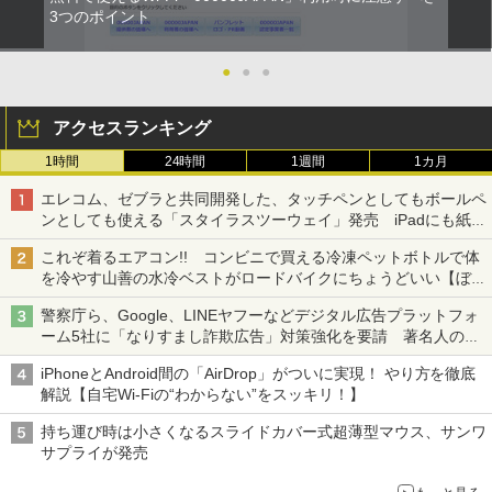
3つのポイント
●
●
●
アクセスランキング
1時間
24時間
1週間
1カ月
エレコム、ゼブラと共同開発した、タッチペンとしてもボールペ
ンとしても使える「スタイラスツーウェイ」発売 iPadにも紙に
も、持ち替えずに書き込める
これぞ着るエアコン!! コンビニで買える冷凍ペットボトルで体
を冷やす山善の水冷ベストがロードバイクにちょうどいい【ぼっ
ち・ざ・ろーど！その14】【空いた時間でなにしてる？】
警察庁ら、Google、LINEヤフーなどデジタル広告プラットフォ
ーム5社に「なりすまし詐欺広告」対策強化を要請 著名人の写
真や映像を使った投資詐欺などへの対策として
iPhoneとAndroid間の「AirDrop」がついに実現！ やり方を徹底
解説【自宅Wi-Fiの“わからない”をスッキリ！】
持ち運び時は小さくなるスライドカバー式超薄型マウス、サンワ
サプライが発売