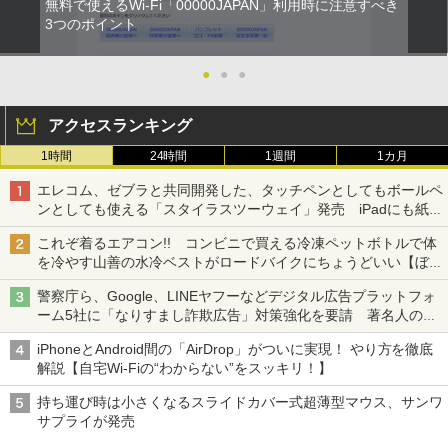
無料で使えるWi-Fi「00000JAPAN」利用時に注意すべき
3つのポイント
●
●
●
アクセスランキング
1時間
24時間
1週間
1カ月
エレコム、ゼブラと共同開発した、タッチペンとしてもボールペ
ンとしても使える「スタイラスツーウェイ」発売 iPadにも紙に
も、持ち替えずに書き込める
これぞ着るエアコン!! コンビニで買える冷凍ペットボトルで体
を冷やす山善の水冷ベストがロードバイクにちょうどいい【ぼっ
ち・ざ・ろーど！その14】【空いた時間でなにしてる？】
警察庁ら、Google、LINEヤフーなどデジタル広告プラットフォ
ーム5社に「なりすまし詐欺広告」対策強化を要請 著名人の写
真や映像を使った投資詐欺などへの対策として
iPhoneとAndroid間の「AirDrop」がついに実現！ やり方を徹底
解説【自宅Wi-Fiの“わからない”をスッキリ！】
持ち運び時は小さくなるスライドカバー式超薄型マウス、サンワ
サプライが発売