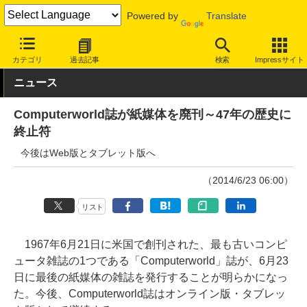
Powered by
Translate
INTERNET Watch
トピック
本・電子書籍
カテゴリ
過去記事
検索
Impressサイト
ニュース
Computerworld誌が紙媒体を廃刊～47年の歴史に
終止符
今後はWeb版とタブレット版へ
（2014/6/23 06:00）
リスト
1967年6月21日に米国で創刊された、最も古いコンピ
ュータ雑誌の1つである「Computerworld」誌が、6月23
日に最後の紙媒体の雑誌を発行することが明らかになっ
た。今後、Computerworld誌はオンライン版・タブレッ