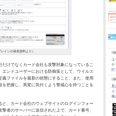
ブレインの発表資料より）
や
ユ
だけでなくカード会社も攻撃対象になっているこ
テ
打
、エンドユーザーにおける防御策として、ウイルス
定義ファイルを最新の状態にすること、また、使用
や
面を把握し、異変に気付くよう警戒心を持つことを
見
イ
発
と、カード会社のウェブサイトのログインフォー
が攻撃者のサーバーに送信された上で、カード番号、