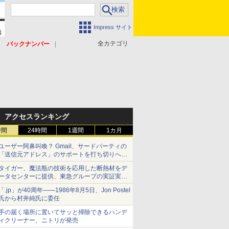
Impress サイト
全カテゴリ
バックナンバー
アクセスランキング
時間
24時間
1週間
1カ月
ユーザー阿鼻叫喚？ Gmail、サードパーティの
「送信元アドレス」のサポートを打ち切りへ
【やじうまWatch】
タイガー、魔法瓶の技術を応用した断熱材をデ
ータセンターに提供、東急グループの実証実験
で 「ステンレス密封真空断熱パネル TIVIP」
「.jp」が40周年――1986年8月5日、Jon Postel
氏から村井純氏に委任
手の届く場所に置いてサッと掃除できるハンデ
ィクリーナー、ニトリが発売