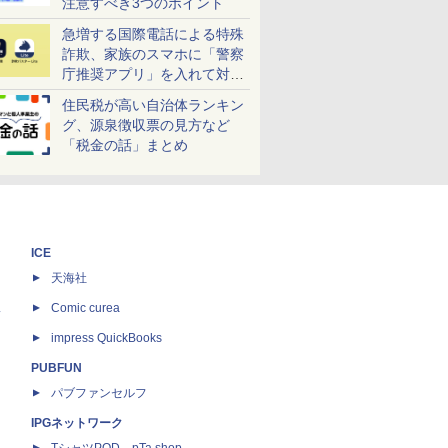
注意すべき3つのポイント
急増する国際電話による特殊
詐欺、家族のスマホに「警察
庁推奨アプリ」を入れて対策
しよう！
住民税が高い自治体ランキン
グ、源泉徴収票の見方など
「税金の話」まとめ
ICE
天海社
ス
Comic curea
impress QuickBooks
PUBFUN
パブファンセルフ
IPGネットワーク