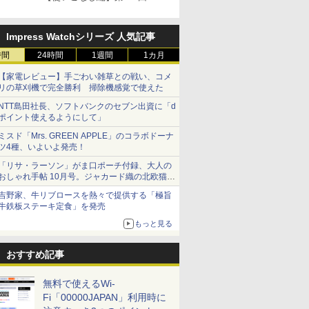
Impress Watchシリーズ 人気記事
時間
24時間
1週間
1カ月
【家電レビュー】手ごわい雑草との戦い、コメ
リの草刈機で完全勝利 掃除機感覚で使えた
NTT島田社長、ソフトバンクのセブン出資に「d
ポイント使えるようにして」
ミスド「Mrs. GREEN APPLE」のコラボドーナ
ツ4種、いよいよ発売！
「リサ・ラーソン」がま口ポーチ付録、大人の
おしゃれ手帖 10月号。ジャカード織の北欧猫デ
ザイン
吉野家、牛リブロースを熱々で提供する「極旨
牛鉄板ステーキ定食」を発売
もっと見る
おすすめ記事
無料で使えるWi-
Fi「00000JAPAN」利用時に