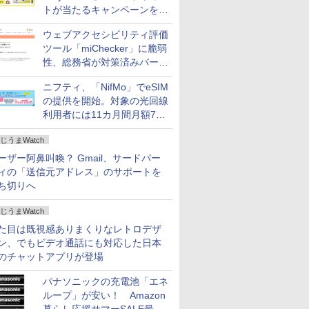
トが当たるキャンペーンをX
で実施。8月16日まで
ウェブアクセシビリティ評価
ツール「miChecker」に脆弱
性、総務省が対策済みバージ
ョンへの更新を呼び掛け
ニフティ、「NifMo」でeSIM
の提供を開始。対象の光回線
利用者には11カ月間月額770
円割引のキャンペーン
じうまWatch
ーザー阿鼻叫喚？ Gmail、サードパー
ィの「送信元アドレス」のサポートを
ち切りへ
じうまWatch
た目は既視感ありまくりなレトロデザ
ン、でもビデオ通話にも対応した日本
のチャットアプリが登場
パナソニックの充電池「エネ
ループ」が安い！ Amazon