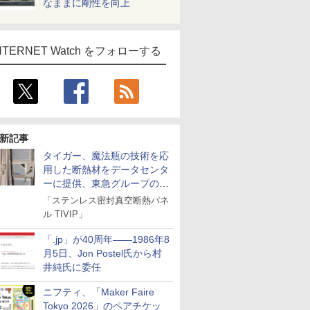
なままに剛性を向上
NTERNET Watch をフォローする
新記事
タイガー、魔法瓶の技術を応
用した断熱材をデータセンタ
ーに提供、東急グループの実
証実験で
「ステンレス密封真空断熱パネ
ル TIVIP」
「.jp」が40周年――1986年8
月5日、Jon Postel氏から村
井純氏に委任
ニフティ、「Maker Faire
Tokyo 2026」のペアチケッ