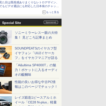
見た目は既視感ありまくりなレトロデザイン、
でもビデオ通話にも対応した日本発のチャット
アプリが登場【やじうまWatch】
もっと見る
Special Site
ソニーミラーレス一眼の大特
集！ 見どころ記事まとめ
SOUNDPEATSのイヤカフ型
イヤフォン「UU2イヤーカ
フ」をイヤカフマニアが語る
「A&ultima SP4000T」の魅
力！ポケットに入るオーディ
オの醍醐味
性能の良いお得な中古PC情
報はこのページでチェック！
レイズ鍛造1ピースアルミホ
イール「CE28 N-plus」軽量