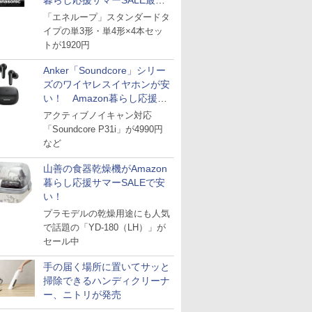
暮らし応援サマーSALE最終
日
「エネループ」スタンダードタ
イプの単3形・単4形×4本セッ
トが1920円
Anker「Soundcore」シリー
ズのワイヤレスイヤホンが安
い！ Amazon暮らし応援サ
マーSALE
アクティブノイキャン対応
「Soundcore P31i」が4990円
など
山善の食器乾燥機がAmazon
暮らし応援サマーSALEで安
い！
プラモデルの乾燥用途にも人気
で話題の「YD-180（LH）」が
セール中
手の届く場所に置いてサッと
掃除できるハンディクリーナ
ー、ニトリが発売