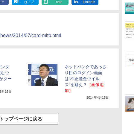
ェア
はてブ
note
LinkedIn
t/news/2014/07/card-mitb.html
ワンタ
ネットバンクであっさ
盗むウ
り目のログイン画面
がター
は“不正送金ウイル
ス”を疑え？
［画像追
加］
年5月16日
2014年4月15日
トップページに戻る