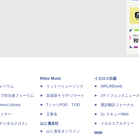
Rittor Music
イカロス出版
dフォーラム
リットーミュージック
AIRLINEweb
ップ担当者フォーラム
楽器探そう!デジマート
Jディフェンスニュー
ness Library
TシャツPOD T-OD
通訳翻訳ジャーナル
セミナー
立東舎
JレスキューWeb
 X（デジタルクロス）
山と溪谷社
イカロスアカデミー
山と溪谷オンライン
MdN