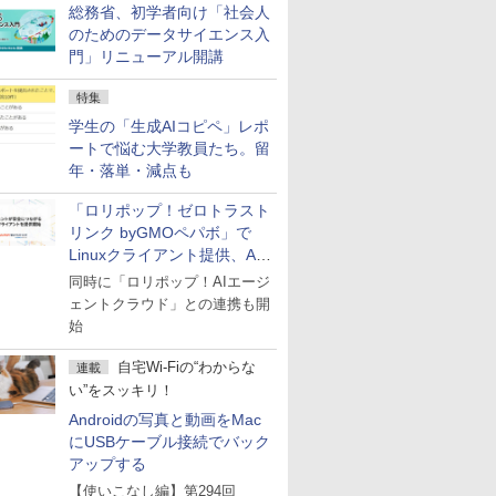
総務省、初学者向け「社会人
のためのデータサイエンス入
門」リニューアル開講
特集
学生の「生成AIコピペ」レポ
ートで悩む大学教員たち。留
年・落単・減点も
「ロリポップ！ゼロトラスト
リンク byGMOペパボ」で
Linuxクライアント提供、AI
エージェントの接続が容易に
同時に「ロリポップ！AIエージ
ェントクラウド」との連携も開
始
自宅Wi-Fiの“わからな
連載
い”をスッキリ！
Androidの写真と動画をMac
にUSBケーブル接続でバック
アップする
【使いこなし編】第294回