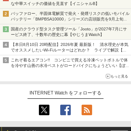
な中華スイッチの価値を見直す【イニシャルB】
バッファロー、半固体電解質で発火・発煙リスクの低いモバイル
バッテリー「BMPBSA10000」シリーズの店頭販売を9月上旬に
開始
国産のクラウド型タスク管理ツール「Jooto」が2027年7月にサ
ービス終了、十数年の歴史に幕【やじうまWatch】
【本日8月10日 20時配信】2026年夏 最新版！ 清水理史が本気
でオススメしたいWi-Fiルーターはどれか？ ライブで解説【清
水理史の「イニシャルB」チャンネル】
これぞ着るエアコン!! コンビニで買える冷凍ペットボトルで体
を冷やす山善の水冷ベストがロードバイクにちょうどいい【ぼっ
ち・ざ・ろーど！その14】【空いた時間でなにしてる？】
もっと見る
INTERNET Watch をフォローする