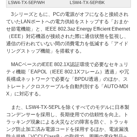
LSW4-TX-5EP/WH
LSW4-TX-5EP/BK
3シリーズともに、PCの電源がオフになると接続され
ていたLANポートへの電力供給をストップする「おまか
せ節電機能」と、IEEE 802.3az Energy Efficient Ethernet
（EEE）対応機器が接続された際に通信状態を監視し、
通信の行われていない間の消費電力を低減する「アイド
リングストップ機能」を搭載する。
MACベースのIEEE 802.1X認証環境で必要なセキュリ
ティ機能「EAPOL（IEEE 802.1Xフレーム）透過」や冗
長構成ネットワークで必要な「BPDU透過」のほか、ス
トレート／クロスケーブルを自動判別する「AUTO-MDI
X」に対応する。
また、LSW4-TX-5EPLを除くすべてのモデルに日本製
コンデンサーを採用し、長期使用での信頼性を向上。ト
ラッキング現象による火災などの障害を防ぐ、トラッキ
ング防止加工済み電源コードを採用するほか、電波漏洩
防止規格「VCCI ClassB」の取得で、周囲の電化製品へ