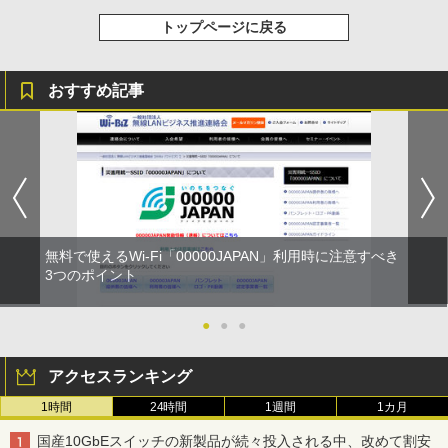
トップページに戻る
おすすめ記事
無料で使えるWi-Fi「00000JAPAN」利用時に注意すべき
3つのポイント
●
●
●
アクセスランキング
1時間
24時間
1週間
1カ月
国産10GbEスイッチの新製品が続々投入される中、改めて割安