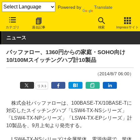
Powered by
Translate
INTERNET Watch
ハードウェア
LAN機器
スイッチ
カテゴリ
過去記事
検索
Impressサイト
ニュース
バッファロー、1360円からの家庭・SOHO向け
10/100Mスイッチングハブ計10製品
（2014/8/7 06:00）
リスト
株式会社バッファローは、100BASE-TX/10BASE-Tに
対応したスイッチングハブ「LSW4-TX-NSシリーズ」
「LSW4-TX-NPシリーズ」「LSW4-TX-EPシリーズ」計
10製品を、9月上旬より発売する。
LSW4-TX-NSシリーズは金属筐体、電源内蔵で、筐体