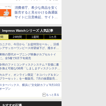
消費者庁、希少な商品を安く
販売すると見せかける偽通販
サイトに注意喚起、サイト名
とドメイン名を公表
Impress Watchシリーズ 人気記事
時間
24時間
1週間
1カ月
ユニクロ、今日から「お盆特別セール」。涼感
シアサッカーワンピース待望値下げ、撥水ギア
ショーツは1990円に
東映の歴代オープニング映像がカプセルトイ
に。全5種で8月下旬発売
令和のファミコンディスクシステム？安価に書
き換え可能なGB用「しましまディスクシステ
ム」
カルディ、オンライン限定「ネコバッグ＆タン
ブラーセット」を一般販売。7月の抽選販売の
当選無効分
スターバックス、横浜に“文化財カフェ”8月10日
オープン
もっと見る
おすすめ記事