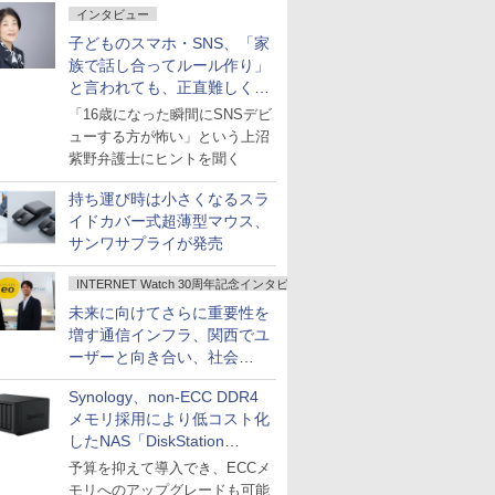
インタビュー
子どものスマホ・SNS、「家
族で話し合ってルール作り」
と言われても、正直難しくな
いですか？
「16歳になった瞬間にSNSデビ
ューする方が怖い」という上沼
紫野弁護士にヒントを聞く
持ち運び時は小さくなるスラ
イドカバー式超薄型マウス、
サンワサプライが発売
INTERNET Watch 30周年記念インタビュー
未来に向けてさらに重要性を
増す通信インフラ、関西でユ
ーザーと向き合い、社会
の“あたらしい”を起動し続け
Synology、non-ECC DDR4
る～オプテージ
メモリ採用により低コスト化
したNAS「DiskStation
neo+」シリーズ
予算を抑えて導入でき、ECCメ
モリへのアップグレードも可能