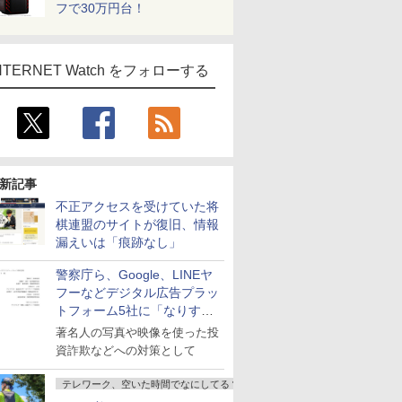
フで30万円台！
NTERNET Watch をフォローする
新記事
不正アクセスを受けていた将
棋連盟のサイトが復旧、情報
漏えいは「痕跡なし」
警察庁ら、Google、LINEヤ
フーなどデジタル広告プラッ
トフォーム5社に「なりすま
し詐欺広告」対策強化を要請
著名人の写真や映像を使った投
資詐欺などへの対策として
テレワーク、空いた時間でなにしてる？