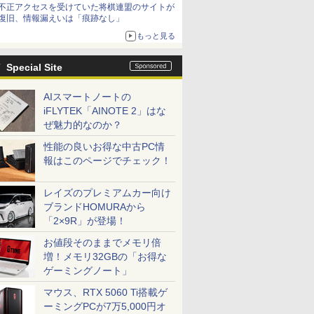
不正アクセスを受けていた将棋連盟のサイトが
復旧、情報漏えいは「痕跡なし」
もっと見る
Special Site
AIスマートノートの
iFLYTEK「AINOTE 2」はな
ぜ魅力的なのか？
性能の良いお得な中古PC情
報はこのページでチェック！
レイズのプレミアムカー向け
ブランドHOMURAから
「2×9R」が登場！
お値段そのままでメモリ倍
増！メモリ32GBの「お得な
ゲーミングノート」
マウス、RTX 5060 Ti搭載ゲ
ーミングPCが7万5,000円オ