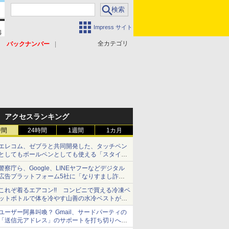
Impress サイト
全カテゴリ
バックナンバー
アクセスランキング
時間
24時間
1週間
1カ月
エレコム、ゼブラと共同開発した、タッチペン
としてもボールペンとしても使える「スタイラ
スツーウェイ」発売 iPadにも紙にも、持ち替
警察庁ら、Google、LINEヤフーなどデジタル
えずに書き込める
広告プラットフォーム5社に「なりすまし詐欺
広告」対策強化を要請 著名人の写真や映像を
これぞ着るエアコン!! コンビニで買える冷凍ペ
使った投資詐欺などへの対策として
ットボトルで体を冷やす山善の水冷ベストがロ
ードバイクにちょうどいい【ぼっち・ざ・ろー
ユーザー阿鼻叫喚？ Gmail、サードパーティの
ど！その14】【空いた時間でなにしてる？】
「送信元アドレス」のサポートを打ち切りへ
【やじうまWatch】