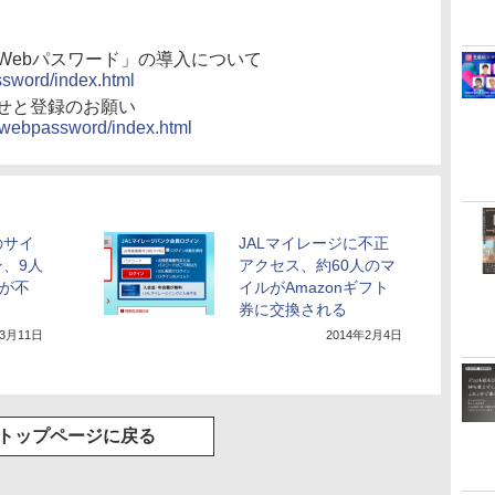
Webパスワード」の導入について
ssword/index.html
せと登録のお願い
e_webpassword/index.html
のサイ
JALマイレージに不正
、9人
アクセス、約60人のマ
ルが不
イルがAmazonギフト
券に交換される
年3月11日
2014年2月4日
トップページに戻る