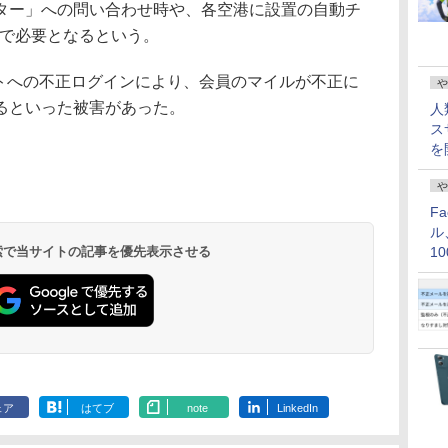
ター」への問い合わせ時や、各空港に設置の自動チ
などで必要となるという。
イトへの不正ログインにより、会員のマイルが不正に
や
れるといった被害があった。
人
ス
を
や
F
ル
 検索で当サイトの記事を優先表示させる
1
価
ェア
はてブ
note
LinkedIn