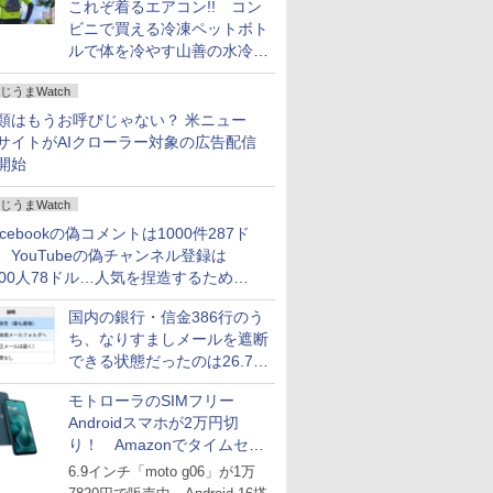
これぞ着るエアコン!! コン
ビニで買える冷凍ペットボト
ルで体を冷やす山善の水冷ベ
ストがロードバイクにちょう
じうまWatch
どいい【ぼっち・ざ・ろー
ど！その14】
類はもうお呼びじゃない？ 米ニュー
サイトがAIクローラー対象の広告配信
開始
じうまWatch
acebookの偽コメントは1000件287ド
、YouTubeの偽チャンネル登録は
000人78ドル…人気を捏造するための
格リストが公開中
国内の銀行・信金386行のう
ち、なりすましメールを遮断
できる状態だったのは26.7％
にとどまる～GMOブランド
モトローラのSIMフリー
セキュリティ調査
Androidスマホが2万円切
り！ Amazonでタイムセー
ル
6.9インチ「moto g06」が1万