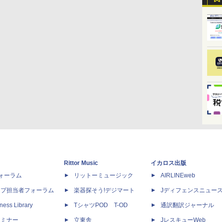
Rittor Music
イカロス出版
dフォーラム
リットーミュージック
AIRLINEweb
ップ担当者フォーラム
楽器探そう!デジマート
Jディフェンスニュー
ness Library
TシャツPOD T-OD
通訳翻訳ジャーナル
セミナー
立東舎
JレスキューWeb