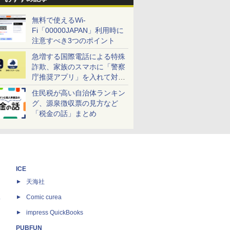
無料で使えるWi-
Fi「00000JAPAN」利用時に
注意すべき3つのポイント
急増する国際電話による特殊
詐欺、家族のスマホに「警察
庁推奨アプリ」を入れて対策
しよう！
住民税が高い自治体ランキン
グ、源泉徴収票の見方など
「税金の話」まとめ
ICE
天海社
ス
Comic curea
impress QuickBooks
PUBFUN