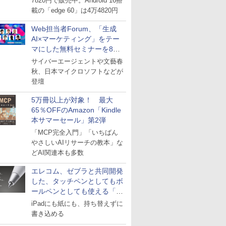
7820円で販売中。Android 16搭
載の「edge 60」は4万4820円
Web担当者Forum、「生成
AI×マーケティング」をテー
マにした無料セミナーを8月
27日にオンライン開催
サイバーエージェントや文藝春
秋、日本マイクロソフトなどが
登壇
5万冊以上が対象！ 最大
65％OFFのAmazon「Kindle
本サマーセール」第2弾
「MCP完全入門」「いちばん
やさしいAIリサーチの教本」な
どAI関連本も多数
エレコム、ゼブラと共同開発
した、タッチペンとしてもボ
ールペンとしても使える「ス
タイラスツーウェイ」発売
iPadにも紙にも、持ち替えずに
書き込める