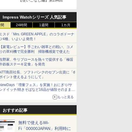
【使いこなし編】第294回
Impress Watchシリーズ 人気記事
時間
24時間
1週間
1カ月
ミスド「Mrs. GREEN APPLE」のコラボドーナ
ツ4種、いよいよ発売！
【家電レビュー】手ごわい雑草との戦い、コメ
リの草刈機で完全勝利 掃除機感覚で使えた
吉野家、牛リブロースを熱々で提供する「極旨
牛鉄板ステーキ定食」を発売
NTT島田社長、ソフトバンクのセブン出資に「d
ポイント使えるようにして」
NewDays「増量フェス」を実施！おにぎり/サ
ンドイッチ/焼きそばなど16品が値段そのままで
ボリュームアップ
もっと見る
おすすめ記事
無料で使えるWi-
Fi「00000JAPAN」利用時に