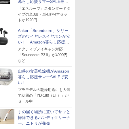
暮らし応援サマーSALE最終
日
「エネループ」スタンダードタ
イプの単3形・単4形×4本セッ
トが1920円
Anker「Soundcore」シリー
ズのワイヤレスイヤホンが安
い！ Amazon暮らし応援サ
マーSALE
アクティブノイキャン対応
「Soundcore P31i」が4990円
など
山善の食器乾燥機がAmazon
暮らし応援サマーSALEで安
い！
プラモデルの乾燥用途にも人気
で話題の「YD-180（LH）」が
セール中
手の届く場所に置いてサッと
掃除できるハンディクリーナ
ー、ニトリが発売