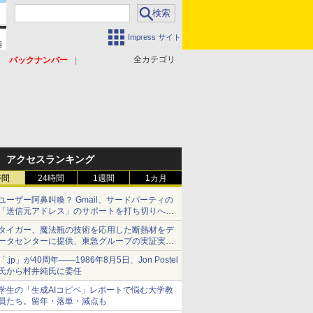
Impress サイト
全カテゴリ
バックナンバー
アクセスランキング
時間
24時間
1週間
1カ月
ユーザー阿鼻叫喚？ Gmail、サードパーティの
「送信元アドレス」のサポートを打ち切りへ
【やじうまWatch】
タイガー、魔法瓶の技術を応用した断熱材をデ
ータセンターに提供、東急グループの実証実験
で 「ステンレス密封真空断熱パネル TIVIP」
「.jp」が40周年――1986年8月5日、Jon Postel
氏から村井純氏に委任
学生の「生成AIコピペ」レポートで悩む大学教
員たち。留年・落単・減点も