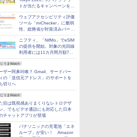
トが当たるキャンペーンをX
で実施。8月16日まで
ウェブアクセシビリティ評価
ツール「miChecker」に脆弱
性、総務省が対策済みバージ
ョンへの更新を呼び掛け
ニフティ、「NifMo」でeSIM
の提供を開始。対象の光回線
利用者には11カ月間月額770
円割引のキャンペーン
じうまWatch
ーザー阿鼻叫喚？ Gmail、サードパー
ィの「送信元アドレス」のサポートを
ち切りへ
じうまWatch
た目は既視感ありまくりなレトロデザ
ン、でもビデオ通話にも対応した日本
のチャットアプリが登場
パナソニックの充電池「エネ
ループ」が安い！ Amazon