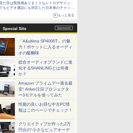
見た目は既視感ありまくりなレトロデザイン、
でもビデオ通話にも対応した日本発のチャット
アプリが登場【やじうまWatch】
もっと見る
Special Site
「A&ultima SP4000T」の魅
力！ポケットに入るオーディ
オの醍醐味
総合オーディオブランドに進
化するSHANLINGとは何者
か？
Amazon プライムデー過去最
安! Anker注目プロジェクタ
ー3モデルを使ってみた
性能の良いお得な中古PC情
報はこのページでチェック！
クリエイティブが作った2万
円台の“小さなピュアオーデ