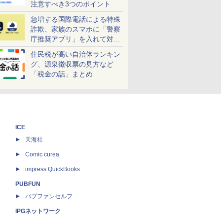
注意すべき3つのポイント
急増する国際電話による特殊
詐欺、家族のスマホに「警察
庁推奨アプリ」を入れて対策
しよう！
住民税が高い自治体ランキン
グ、源泉徴収票の見方など
「税金の話」まとめ
ICE
天海社
ス
Comic curea
impress QuickBooks
PUBFUN
パブファンセルフ
IPGネットワーク