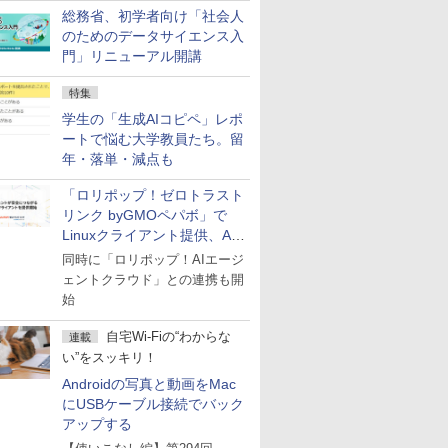
総務省、初学者向け「社会人
のためのデータサイエンス入
門」リニューアル開講
特集
学生の「生成AIコピペ」レポ
ートで悩む大学教員たち。留
年・落単・減点も
「ロリポップ！ゼロトラスト
リンク byGMOペパボ」で
Linuxクライアント提供、AI
エージェントの接続が容易に
同時に「ロリポップ！AIエージ
ェントクラウド」との連携も開
始
自宅Wi-Fiの“わからな
連載
い”をスッキリ！
Androidの写真と動画をMac
にUSBケーブル接続でバック
アップする