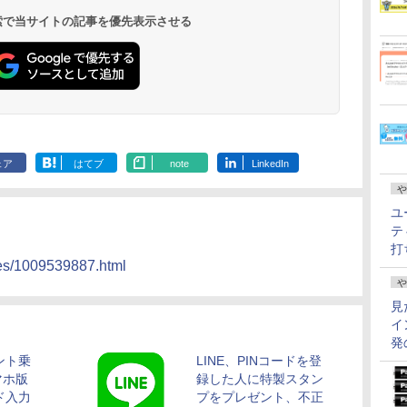
 検索で当サイトの記事を優先表示させる
ェア
はてブ
note
LinkedIn
や
ユ
テ
打
hives/1009539887.html
や
見
イ
発
ント乗
LINE、PINコードを登
マホ版
録した人に特製スタン
ド入力
プをプレゼント、不正