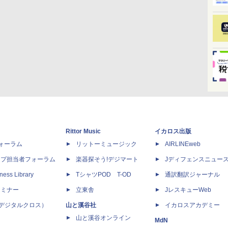
Rittor Music
イカロス出版
dフォーラム
リットーミュージック
AIRLINEweb
ップ担当者フォーラム
楽器探そう!デジマート
Jディフェンスニュー
ness Library
TシャツPOD T-OD
通訳翻訳ジャーナル
セミナー
立東舎
JレスキューWeb
 X（デジタルクロス）
山と溪谷社
イカロスアカデミー
山と溪谷オンライン
MdN