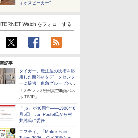
ィオスピーカー”
NTERNET Watch をフォローする
新記事
タイガー、魔法瓶の技術を応
用した断熱材をデータセンタ
ーに提供、東急グループの実
証実験で
「ステンレス密封真空断熱パネ
ル TIVIP」
「.jp」が40周年――1986年8
月5日、Jon Postel氏から村
井純氏に委任
ニフティ、「Maker Faire
Tokyo 2026」のペアチケッ