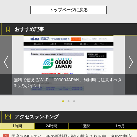
トップページに戻る
おすすめ記事
無料で使えるWi-Fi「00000JAPAN」利用時に注意すべき
3つのポイント
●
●
●
アクセスランキング
1時間
24時間
1週間
1カ月
国産10GbEスイッチの新製品が続々投入される中、改めて割安