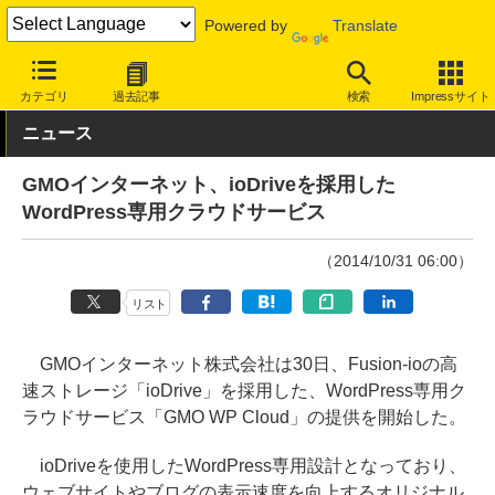
Powered by
Translate
INTERNET Watch
サービス/ソフト
サービス
レンタルサーバー/
カテゴリ
過去記事
検索
Impressサイト
ニュース
GMOインターネット、ioDriveを採用した
WordPress専用クラウドサービス
（2014/10/31 06:00）
リスト
GMOインターネット株式会社は30日、Fusion-ioの高
速ストレージ「ioDrive」を採用した、WordPress専用ク
ラウドサービス「GMO WP Cloud」の提供を開始した。
ioDriveを使用したWordPress専用設計となっており、
ウェブサイトやブログの表示速度を向上するオリジナル