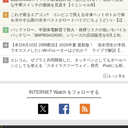
な中華スイッチの価値を見直す【イニシャルB】
これぞ着るエアコン!! コンビニで買える冷凍ペットボトルで体
を冷やす山善の水冷ベストがロードバイクにちょうどいい【ぼっ
ち・ざ・ろーど！その14】【空いた時間でなにしてる？】
バッファロー、半固体電解質で発火・発煙リスクの低いモバイル
バッテリー「BMPBSA10000」シリーズの店頭販売を9月上旬に
開始
【本日8月10日 20時配信】2026年夏 最新版！ 清水理史が本気
でオススメしたいWi-Fiルーターはどれか？ ライブで解説【清
水理史の「イニシャルB」チャンネル】
エレコム、ゼブラと共同開発した、タッチペンとしてもボールペ
ンとしても使える「スタイラスツーウェイ」発売 iPadにも紙に
も、持ち替えずに書き込める
もっと見る
INTERNET Watch をフォローする