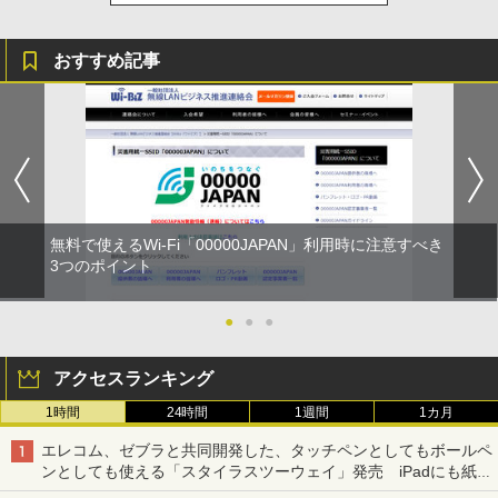
おすすめ記事
無料で使えるWi-Fi「00000JAPAN」利用時に注意すべき
3つのポイント
●
●
●
アクセスランキング
1時間
24時間
1週間
1カ月
エレコム、ゼブラと共同開発した、タッチペンとしてもボールペ
ンとしても使える「スタイラスツーウェイ」発売 iPadにも紙に
も、持ち替えずに書き込める