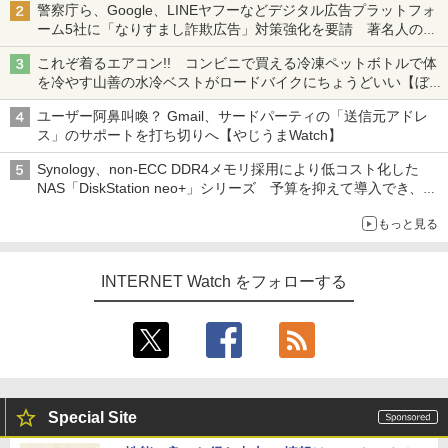
警察庁ら、Google、LINEヤフーなどデジタル広告プラットフォ
ーム5社に「なりすまし詐欺広告」対策強化を要請 著名人の写
真や映像を使った投資詐欺などへの対策として
これぞ着るエアコン!! コンビニで買える冷凍ペットボトルで体
を冷やす山善の水冷ベストがロードバイクにちょうどいい【ぼっ
ち・ざ・ろーど！その14】【空いた時間でなにしてる？】
ユーザー阿鼻叫喚？ Gmail、サードパーティの「送信元アドレ
ス」のサポートを打ち切りへ【やじうまWatch】
Synology、non-ECC DDR4メモリ採用により低コスト化した
NAS「DiskStation neo+」シリーズ 予算を抑えて導入でき、
ECCメモリへのアップグレードも可能
もっと見る
INTERNET Watch をフォローする
Special Site