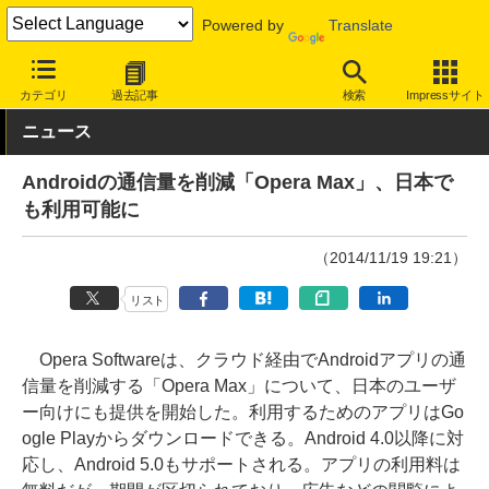
Powered by
Translate
INTERNET Watch
サービス/ソフト
サービス
その他
カテゴリ
過去記事
検索
Impressサイト
ニュース
Androidの通信量を削減「Opera Max」、日本で
も利用可能に
（2014/11/19 19:21）
リスト
Opera Softwareは、クラウド経由でAndroidアプリの通
信量を削減する「Opera Max」について、日本のユーザ
ー向けにも提供を開始した。利用するためのアプリはGo
ogle Playからダウンロードできる。Android 4.0以降に対
応し、Android 5.0もサポートされる。アプリの利用料は