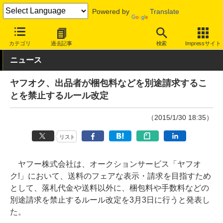
Powered by
Translate
INTERNET Watch
サービス/ソフト
サービス
ショッピング/オ
カテゴリ
過去記事
検索
Impressサイト
ニュース
ヤフオク、出品者が梱包料などを別途請求するこ
とを禁止するルール改定
（2015/1/30 18:35）
リスト
ヤフー株式会社は、オークションサービス「ヤフオ
ク!」において、送料のフェアな表示・請求を目指すため
として、落札代金や送料以外に、梱包料や手数料などの
別途請求を禁止するルール改定を3月3日に行うと発表し
た。