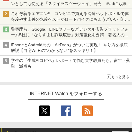
ンとしても使える「スタイラスツーウェイ」発売 iPadにも紙に
も、持ち替えずに書き込める
これぞ着るエアコン!! コンビニで買える冷凍ペットボトルで体
を冷やす山善の水冷ベストがロードバイクにちょうどいい【ぼっ
ち・ざ・ろーど！その14】【空いた時間でなにしてる？】
警察庁ら、Google、LINEヤフーなどデジタル広告プラットフォ
ーム5社に「なりすまし詐欺広告」対策強化を要請 著名人の写
真や映像を使った投資詐欺などへの対策として
iPhoneとAndroid間の「AirDrop」がついに実現！ やり方を徹底
解説【自宅Wi-Fiの“わからない”をスッキリ！】
学生の「生成AIコピペ」レポートで悩む大学教員たち。留年・落
単・減点も
もっと見る
INTERNET Watch をフォローする