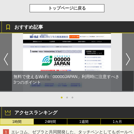
トップページに戻る
おすすめ記事
無料で使えるWi-Fi「00000JAPAN」利用時に注意すべき
3つのポイント
●
●
●
アクセスランキング
1時間
24時間
1週間
1カ月
エレコム、ゼブラと共同開発した、タッチペンとしてもボールペ