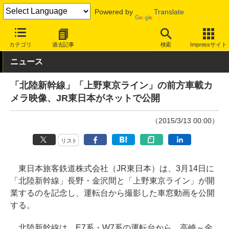
Powered by
Translate
INTERNET Watch
トピック
コンテンツ
カテゴリ
過去記事
検索
Impressサイト
ニュース
「北陸新幹線」「上野東京ライン」の前方車載カ
メラ映像、JR東日本がネットで公開
（2015/3/13 00:00）
リスト
東日本旅客鉄道株式会社（JR東日本）は、3月14日に
「北陸新幹線」長野・金沢間と「上野東京ライン」が開
業するのを記念し、運転台から撮影した車窓動画を公開
する。
北陸新幹線は、E7系・W7系の運転台から、高崎～金