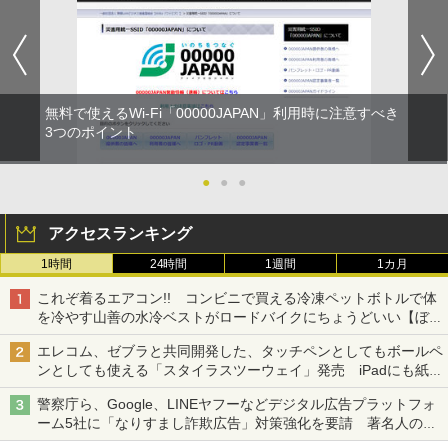
無料で使えるWi-Fi「00000JAPAN」利用時に注意すべき
3つのポイント
●
●
●
アクセスランキング
1時間
24時間
1週間
1カ月
これぞ着るエアコン!! コンビニで買える冷凍ペットボトルで体
を冷やす山善の水冷ベストがロードバイクにちょうどいい【ぼっ
ち・ざ・ろーど！その14】【空いた時間でなにしてる？】
エレコム、ゼブラと共同開発した、タッチペンとしてもボールペ
ンとしても使える「スタイラスツーウェイ」発売 iPadにも紙に
も、持ち替えずに書き込める
警察庁ら、Google、LINEヤフーなどデジタル広告プラットフォ
ーム5社に「なりすまし詐欺広告」対策強化を要請 著名人の写
真や映像を使った投資詐欺などへの対策として