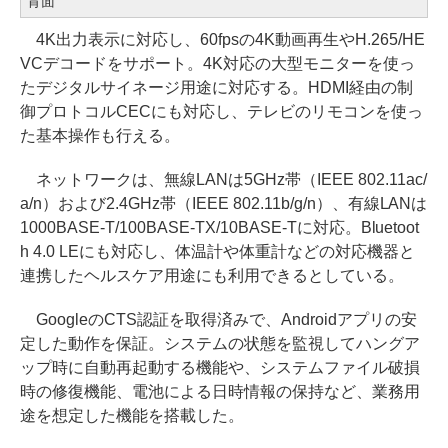
背面
4K出力表示に対応し、60fpsの4K動画再生やH.265/HE
VCデコードをサポート。4K対応の大型モニターを使っ
たデジタルサイネージ用途に対応する。HDMI経由の制
御プロトコルCECにも対応し、テレビのリモコンを使っ
た基本操作も行える。
ネットワークは、無線LANは5GHz帯（IEEE 802.11ac/
a/n）および2.4GHz帯（IEEE 802.11b/g/n）、有線LANは
1000BASE-T/100BASE-TX/10BASE-Tに対応。Bluetoot
h 4.0 LEにも対応し、体温計や体重計などの対応機器と
連携したヘルスケア用途にも利用できるとしている。
GoogleのCTS認証を取得済みで、Androidアプリの安
定した動作を保証。システムの状態を監視してハングア
ップ時に自動再起動する機能や、システムファイル破損
時の修復機能、電池による日時情報の保持など、業務用
途を想定した機能を搭載した。