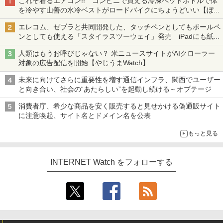
これぞ着るエアコン!! コンビニで買える冷凍ペットボトルで体
を冷やす山善の水冷ベストがロードバイクにちょうどいい【ぼっ
ち・ざ・ろーど！その14】【空いた時間でなにしてる？】
エレコム、ゼブラと共同開発した、タッチペンとしてもボールペ
ンとしても使える「スタイラスツーウェイ」発売 iPadにも紙に
も、持ち替えずに書き込める
人類はもうお呼びじゃない？ 米ニュースサイトがAIクローラー
対象の広告配信を開始【やじうまWatch】
未来に向けてさらに重要性を増す通信インフラ、関西でユーザー
と向き合い、社会の“あたらしい”を起動し続ける～オプテージ
消費者庁、希少な商品を安く販売すると見せかける偽通販サイト
に注意喚起、サイト名とドメイン名を公表
もっと見る
INTERNET Watch をフォローする