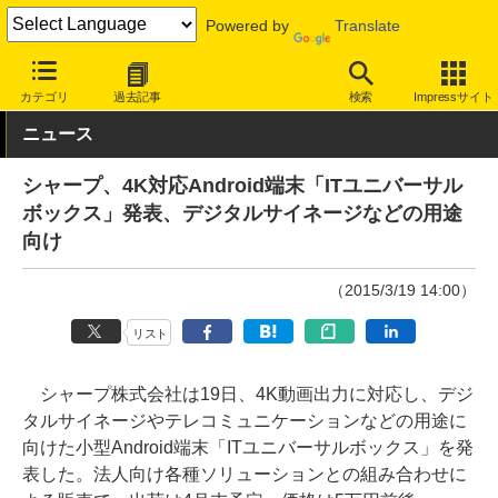
Powered by
Translate
INTERNET Watch
ハードウェア
デバイス
その他
カテゴリ
過去記事
検索
Impressサイト
ニュース
シャープ、4K対応Android端末「ITユニバーサル
ボックス」発表、デジタルサイネージなどの用途
向け
（2015/3/19 14:00）
リスト
シャープ株式会社は19日、4K動画出力に対応し、デジ
タルサイネージやテレコミュニケーションなどの用途に
向けた小型Android端末「ITユニバーサルボックス」を発
表した。法人向け各種ソリューションとの組み合わせに