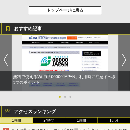
トップページに戻る
おすすめ記事
無料で使えるWi-Fi「00000JAPAN」利用時に注意すべき
3つのポイント
●
●
●
アクセスランキング
1時間
24時間
1週間
1カ月