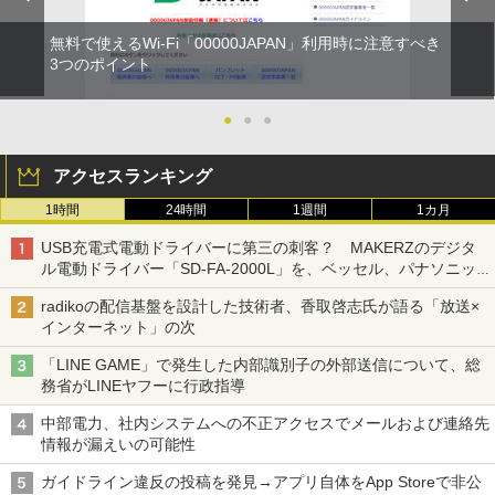
無料で使えるWi-Fi「00000JAPAN」利用時に注意すべき
3つのポイント
●
●
●
アクセスランキング
1時間
24時間
1週間
1カ月
USB充電式電動ドライバーに第三の刺客？ MAKERZのデジタ
ル電動ドライバー「SD-FA-2000L」を、ベッセル、パナソニッ
クと比較してみた 【テレワークグッズ・ミニレビュー 第165
radikoの配信基盤を設計した技術者、香取啓志氏が語る「放送×
回】
インターネット」の次
「LINE GAME」で発生した内部識別子の外部送信について、総
務省がLINEヤフーに行政指導
中部電力、社内システムへの不正アクセスでメールおよび連絡先
情報が漏えいの可能性
ガイドライン違反の投稿を発見→アプリ自体をApp Storeで非公