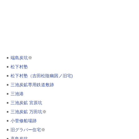
端島炭坑
※
松下村塾
松下村塾（吉田松陰幽因ノ旧宅)
三池炭鉱専用鉄道敷跡
三池港
三池炭鉱 宮原坑
三池炭鉱 万田坑
※
小菅修船場跡
旧グラバー住宅
※
高島炭坑