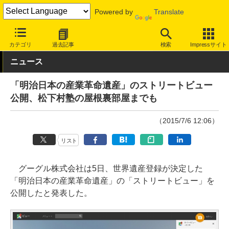
Powered by
Translate
INTERNET Watch
トピック
コンテンツ
カテゴリ
過去記事
検索
Impressサイト
ニュース
「明治日本の産業革命遺産」のストリートビュー
公開、松下村塾の屋根裏部屋までも
（2015/7/6 12:06）
リスト
グーグル株式会社は5日、世界遺産登録が決定した
「明治日本の産業革命遺産」の「ストリートビュー」を
公開したと発表した。