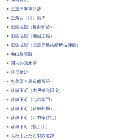
三重津海軍所跡
三角西（旧）港
※
旧集成館（反射炉跡）
旧集成館（機械工場）
旧集成館（旧鹿児島紡績所技師館）
寺山炭窯跡
関吉の疎水溝
萩反射炉
恵美須ヶ鼻造船所跡
萩城下町（木戸孝允旧宅）
萩城下町（北の総門）
萩城下町（萩城外堀）
萩城下町（口羽家住宅）
萩城下町（指月山）
大板山たたら製鉄遺跡