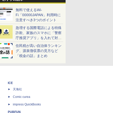
無料で使えるWi-
Fi「00000JAPAN」利用時に
注意すべき3つのポイント
急増する国際電話による特殊
詐欺、家族のスマホに「警察
庁推奨アプリ」を入れて対策
しよう！
住民税が高い自治体ランキン
グ、源泉徴収票の見方など
「税金の話」まとめ
ICE
天海社
ス
Comic curea
impress QuickBooks
PUBFUN