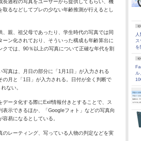
成長過程の写真をユーザーから提供してもらい、機
を取るなどしてブレの少ない年齢推測が行えるとし
や
、親、祖父母であったり、学生時代の写真では同
人
ターン化されており、そういった構成も年齢算出に
ス
を
ンクでは、90％以上の写真について正確な年代を割
や
F
写真は、月日の部分に「1月1日」が入力される
ル
その月と「1日」が入力される。日付が全く判断で
1
価
されない。
データ化する際にExif情報付きとすることで、ス
表示できるほか、「Googleフォト」などの写真向
が容易になるとしている。
のレーティング、写っている人物の判定などを実