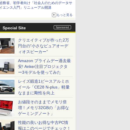
総務省、初学者向け「社会人のためのデータサ
イエンス入門」リニューアル開講
もっと見る
Special Site
クリエイティブが作った2万
円台の“小さなピュアオーデ
ィオスピーカー”
Amazon プライムデー過去最
安! Anker注目プロジェクタ
ー3モデルを使ってみた
レイズ鍛造1ピースアルミホ
イール「CE28 N-plus」軽量
なままに剛性を向上
お値段そのままでメモリ倍
増！メモリ32GBの「お得な
ゲーミングノート」
性能の良いお得な中古PC情
報はこのページでチェック！