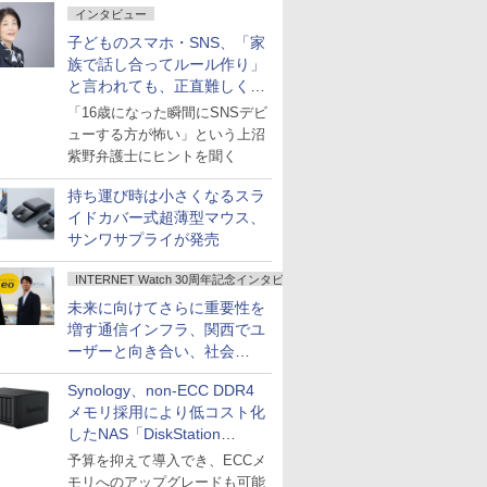
インタビュー
子どものスマホ・SNS、「家
族で話し合ってルール作り」
と言われても、正直難しくな
いですか？
「16歳になった瞬間にSNSデビ
ューする方が怖い」という上沼
紫野弁護士にヒントを聞く
持ち運び時は小さくなるスラ
イドカバー式超薄型マウス、
サンワサプライが発売
INTERNET Watch 30周年記念インタビュー
未来に向けてさらに重要性を
増す通信インフラ、関西でユ
ーザーと向き合い、社会
の“あたらしい”を起動し続け
Synology、non-ECC DDR4
る～オプテージ
メモリ採用により低コスト化
したNAS「DiskStation
neo+」シリーズ
予算を抑えて導入でき、ECCメ
モリへのアップグレードも可能