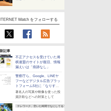
NTERNET Watch をフォローする
新記事
不正アクセスを受けていた将
棋連盟のサイトが復旧、情報
漏えいは「痕跡なし」
警察庁ら、Google、LINEヤ
フーなどデジタル広告プラッ
トフォーム5社に「なりすま
し詐欺広告」対策強化を要請
著名人の写真や映像を使った投
資詐欺などへの対策として
テレワーク、空いた時間でなにしてる？