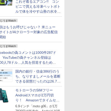
これぞ着るエアコン!! コン
ビニで買える冷凍ペットボト
ルで体を冷やす山善の水冷ベ
ストがロードバイクにちょう
じうまWatch
どいい【ぼっち・ざ・ろー
ど！その14】
類はもうお呼びじゃない？ 米ニュー
サイトがAIクローラー対象の広告配信
開始
じうまWatch
acebookの偽コメントは1000件287ド
、YouTubeの偽チャンネル登録は
000人78ドル…人気を捏造するための
格リストが公開中
国内の銀行・信金386行のう
ち、なりすましメールを遮断
できる状態だったのは26.7％
にとどまる～GMOブランド
モトローラのSIMフリー
セキュリティ調査
Androidスマホが2万円切
り！ Amazonでタイムセー
ル
6.9インチ「moto g06」が1万