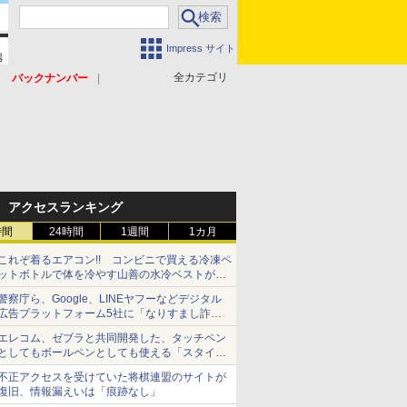
Impress サイト
全カテゴリ
バックナンバー
アクセスランキング
時間
24時間
1週間
1カ月
これぞ着るエアコン!! コンビニで買える冷凍ペ
ットボトルで体を冷やす山善の水冷ベストがロ
ードバイクにちょうどいい【ぼっち・ざ・ろー
警察庁ら、Google、LINEヤフーなどデジタル
ど！その14】【空いた時間でなにしてる？】
広告プラットフォーム5社に「なりすまし詐欺
広告」対策強化を要請 著名人の写真や映像を
エレコム、ゼブラと共同開発した、タッチペン
使った投資詐欺などへの対策として
としてもボールペンとしても使える「スタイラ
スツーウェイ」発売 iPadにも紙にも、持ち替
不正アクセスを受けていた将棋連盟のサイトが
えずに書き込める
復旧、情報漏えいは「痕跡なし」