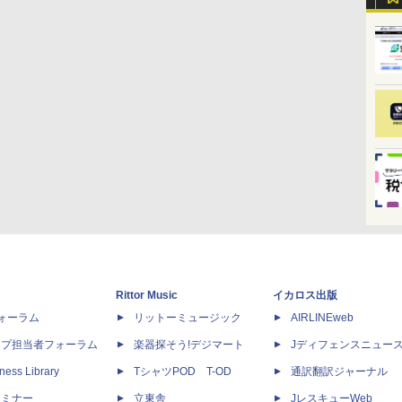
Rittor Music
イカロス出版
dフォーラム
リットーミュージック
AIRLINEweb
ップ担当者フォーラム
楽器探そう!デジマート
Jディフェンスニュー
ness Library
TシャツPOD T-OD
通訳翻訳ジャーナル
セミナー
立東舎
JレスキューWeb