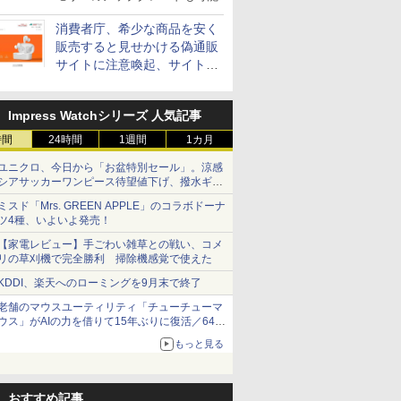
消費者庁、希少な商品を安く
販売すると見せかける偽通販
サイトに注意喚起、サイト名
とドメイン名を公表
Impress Watchシリーズ 人気記事
時間
24時間
1週間
1カ月
ユニクロ、今日から「お盆特別セール」。涼感
シアサッカーワンピース待望値下げ、撥水ギア
ショーツは1990円に
ミスド「Mrs. GREEN APPLE」のコラボドーナ
ツ4種、いよいよ発売！
【家電レビュー】手ごわい雑草との戦い、コメ
リの草刈機で完全勝利 掃除機感覚で使えた
KDDI、楽天へのローミングを9月末で終了
老舗のマウスユーティリティ「チューチューマ
ウス」がAIの力を借りて15年ぶりに復活／64bit
化、Windows 10/11、「Chrome」も走り回
もっと見る
る。復活記念で2026年末まで500円
おすすめ記事