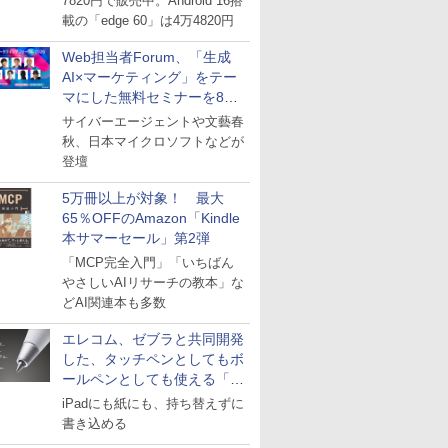
7820円で販売中。Android 16搭
載の「edge 60」は4万4820円
Web担当者Forum、「生成
AI×マーケティング」をテー
マにした無料セミナーを8月
27日にオンライン開催
サイバーエージェントや文藝春
秋、日本マイクロソフトなどが
登壇
5万冊以上が対象！ 最大
65％OFFのAmazon「Kindle
本サマーセール」第2弾
「MCP完全入門」「いちばん
やさしいAIリサーチの教本」な
どAI関連本も多数
エレコム、ゼブラと共同開発
した、タッチペンとしてもボ
ールペンとしても使える「ス
タイラスツーウェイ」発売
iPadにも紙にも、持ち替えずに
書き込める