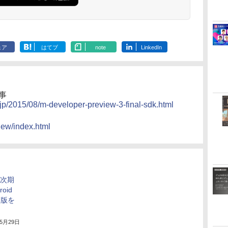
ェア
はてブ
note
LinkedIn
記事
.jp/2015/08/m-developer-preview-3-final-sdk.html
iew/index.html
id次期
oid
ー版を
年5月29日