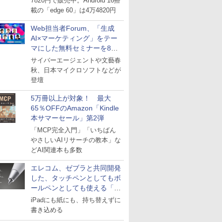
7820円で販売中。Android 16搭
載の「edge 60」は4万4820円
Web担当者Forum、「生成
AI×マーケティング」をテー
マにした無料セミナーを8月
27日にオンライン開催
サイバーエージェントや文藝春
秋、日本マイクロソフトなどが
登壇
5万冊以上が対象！ 最大
65％OFFのAmazon「Kindle
本サマーセール」第2弾
「MCP完全入門」「いちばん
やさしいAIリサーチの教本」な
どAI関連本も多数
エレコム、ゼブラと共同開発
した、タッチペンとしてもボ
ールペンとしても使える「ス
タイラスツーウェイ」発売
iPadにも紙にも、持ち替えずに
書き込める