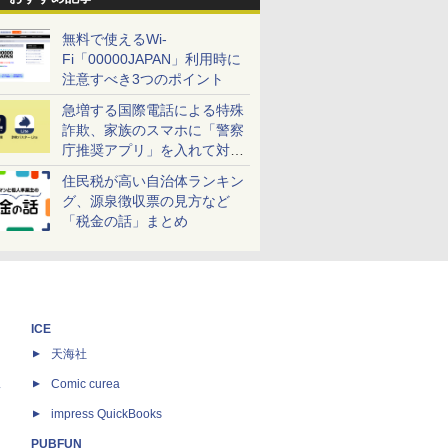
無料で使えるWi-
Fi「00000JAPAN」利用時に
注意すべき3つのポイント
急増する国際電話による特殊
詐欺、家族のスマホに「警察
庁推奨アプリ」を入れて対策
しよう！
住民税が高い自治体ランキン
グ、源泉徴収票の見方など
「税金の話」まとめ
ICE
天海社
ス
Comic curea
impress QuickBooks
PUBFUN