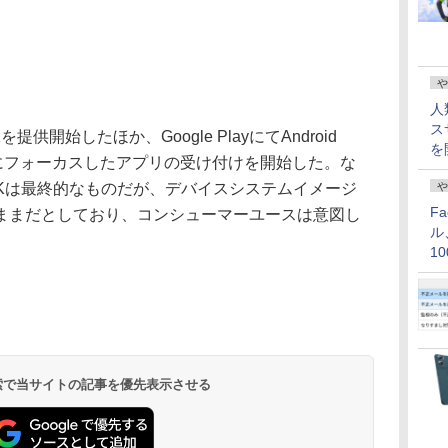
や
人
ス
Kを提供開始したほか、Google PlayにてAndroid
を
ベル23にフォーカスしたアプリの受け付けを開始した。な
6.0 SDKは最終的なものだが、デバイスシステムイメージ
や
F
ままだとしており、コンシューマーユースは意図し
ル
1
価
 検索で当サイトの記事を優先表示させる