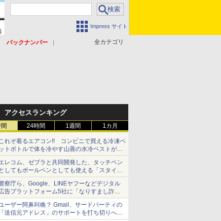
Impress サイト
全カテゴリ
バックナンバー
アクセスランキング
時間
24時間
1週間
1カ月
これぞ着るエアコン!! コンビニで買える冷凍ペ
ットボトルで体を冷やす山善の水冷ベストがロ
ードバイクにちょうどいい【ぼっち・ざ・ろー
エレコム、ゼブラと共同開発した、タッチペン
ど！その14】【空いた時間でなにしてる？】
としてもボールペンとしても使える「スタイラ
スツーウェイ」発売 iPadにも紙にも、持ち替
警察庁ら、Google、LINEヤフーなどデジタル
えずに書き込める
広告プラットフォーム5社に「なりすまし詐欺
広告」対策強化を要請 著名人の写真や映像を
ユーザー阿鼻叫喚？ Gmail、サードパーティの
使った投資詐欺などへの対策として
「送信元アドレス」のサポートを打ち切りへ
【やじうまWatch】