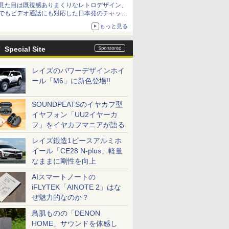
見た目は既視感ありまくりなレトロデザイン、
でもビデオ通話にも対応した日本発のチャット
アプリが登場【やじうまWatch】
もっと見る
Special Site
レイズのパワーデザインホイ
ール「M6」に新色登場!!
SOUNDPEATSのイヤカフ型
イヤフォン「UU2イヤーカ
フ」をイヤカフマニアが語る
レイズ鍛造1ピースアルミホ
イール「CE28 N-plus」軽量
なままに剛性を向上
AIスマートノートの
iFLYTEK「AINOTE 2」はな
ぜ魅力的なのか？
鳥肌ものの「DENON
HOME」サウンドを体感し