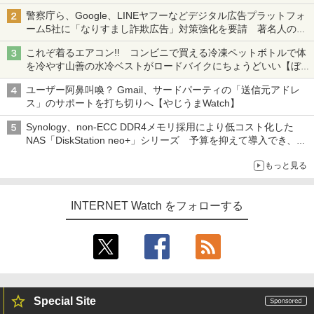
も、持ち替えずに書き込める
警察庁ら、Google、LINEヤフーなどデジタル広告プラットフォ
ーム5社に「なりすまし詐欺広告」対策強化を要請 著名人の写
真や映像を使った投資詐欺などへの対策として
これぞ着るエアコン!! コンビニで買える冷凍ペットボトルで体
を冷やす山善の水冷ベストがロードバイクにちょうどいい【ぼっ
ち・ざ・ろーど！その14】【空いた時間でなにしてる？】
ユーザー阿鼻叫喚？ Gmail、サードパーティの「送信元アドレ
ス」のサポートを打ち切りへ【やじうまWatch】
Synology、non-ECC DDR4メモリ採用により低コスト化した
NAS「DiskStation neo+」シリーズ 予算を抑えて導入でき、
ECCメモリへのアップグレードも可能
もっと見る
INTERNET Watch をフォローする
Special Site