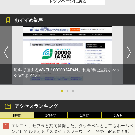
トップページに戻る
おすすめ記事
無料で使えるWi-Fi「00000JAPAN」利用時に注意すべき
3つのポイント
●
●
●
アクセスランキング
1時間
24時間
1週間
1カ月
エレコム、ゼブラと共同開発した、タッチペンとしてもボールペ
ンとしても使える「スタイラスツーウェイ」発売 iPadにも紙に