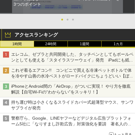
3つのポイント
●
●
●
アクセスランキング
1時間
24時間
1週間
1カ月
エレコム、ゼブラと共同開発した、タッチペンとしてもボールペ
ンとしても使える「スタイラスツーウェイ」発売 iPadにも紙に
も、持ち替えずに書き込める
これぞ着るエアコン!! コンビニで買える冷凍ペットボトルで体
を冷やす山善の水冷ベストがロードバイクにちょうどいい【ぼっ
ち・ざ・ろーど！その14】【空いた時間でなにしてる？】
iPhoneとAndroid間の「AirDrop」がついに実現！ やり方を徹底
解説【自宅Wi-Fiの“わからない”をスッキリ！】
持ち運び時は小さくなるスライドカバー式超薄型マウス、サンワ
サプライが発売
警察庁ら、Google、LINEヤフーなどデジタル広告プラットフォ
ーム5社に「なりすまし詐欺広告」対策強化を要請 著名人の写
真や映像を使った投資詐欺などへの対策として
もっと見る