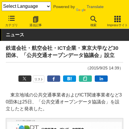
Powered by
Translate
INTERNET Watch
トピック
業界動向
業界団体
カテゴリ
過去記事
検索
Impressサイト
ニュース
鉄道会社・航空会社・ICT企業・東京大学など30
団体、「公共交通オープンデータ協議会」設立
（2015/9/25 14:39）
リスト
東京地域の公共交通事業者およびICT関連事業者など3
0団体は25日、「公共交通オープンデータ協議会」を設
立したと発表した。