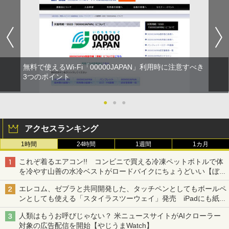
無料で使えるWi-Fi「00000JAPAN」利用時に注意すべき
3つのポイント
●
●
●
アクセスランキング
1時間
24時間
1週間
1カ月
これぞ着るエアコン!! コンビニで買える冷凍ペットボトルで体
を冷やす山善の水冷ベストがロードバイクにちょうどいい【ぼっ
ち・ざ・ろーど！その14】【空いた時間でなにしてる？】
エレコム、ゼブラと共同開発した、タッチペンとしてもボールペ
ンとしても使える「スタイラスツーウェイ」発売 iPadにも紙に
も、持ち替えずに書き込める
人類はもうお呼びじゃない？ 米ニュースサイトがAIクローラー
対象の広告配信を開始【やじうまWatch】