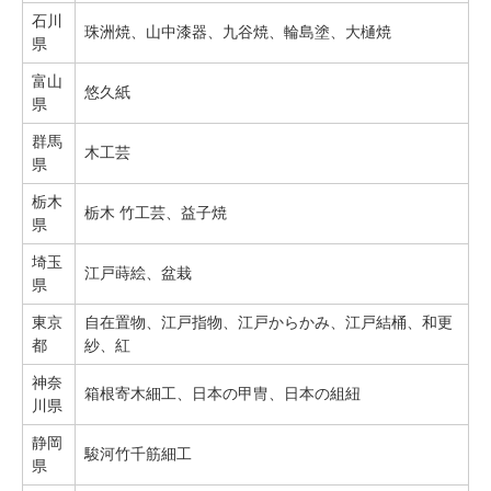
石川
珠洲焼、山中漆器、九谷焼、輪島塗、大樋焼
県
富山
悠久紙
県
群馬
木工芸
県
栃木
栃木 竹工芸、益子焼
県
埼玉
江戸蒔絵、盆栽
県
東京
自在置物、江戸指物、江戸からかみ、江戸結桶、和更
都
紗、紅
神奈
箱根寄木細工、日本の甲冑、日本の組紐
川県
静岡
駿河竹千筋細工
県