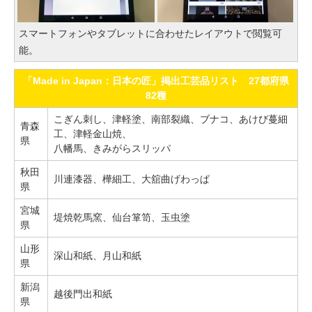
スマートフォンやタブレットに合わせたレイアウトで閲覧可
能。
「Made in Japan：日本の匠」掲出工芸品リスト 27都府県
82種
こぎん刺し、津軽塗、南部裂織、ブナコ、あけび蔓細
青森
工、津軽金山焼、
県
八幡馬、きみがらスリッパ
秋田
川連漆器、樺細工、大舘曲げわっぱ
県
宮城
堤焼乾馬窯、仙台箪笥、玉虫塗
県
山形
深山和紙、月山和紙
県
新潟
越後門出和紙
県