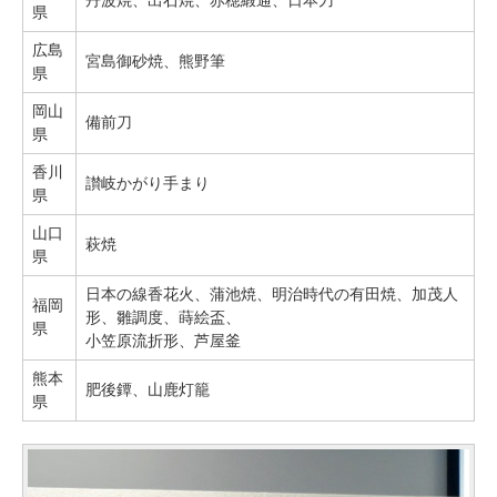
県
広島
宮島御砂焼、熊野筆
県
岡山
備前刀
県
香川
讃岐かがり手まり
県
山口
萩焼
県
日本の線香花火、蒲池焼、明治時代の有田焼、加茂人
福岡
形、雛調度、蒔絵盃、
県
小笠原流折形、芦屋釜
熊本
肥後鐔、山鹿灯籠
県