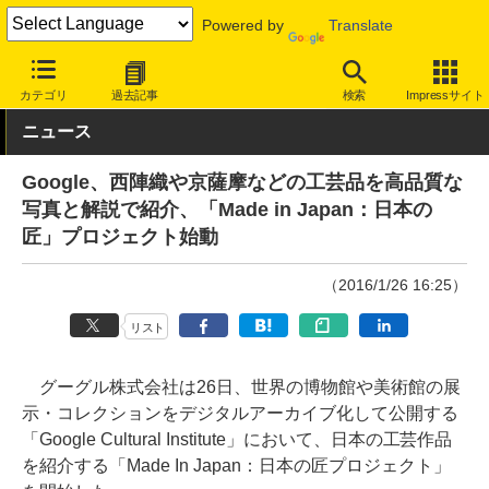
Powered by
Translate
INTERNET Watch
トピック
コンテンツ
カテゴリ
過去記事
検索
Impressサイト
ニュース
Google、西陣織や京薩摩などの工芸品を高品質な
写真と解説で紹介、「Made in Japan：日本の
匠」プロジェクト始動
（2016/1/26 16:25）
リスト
グーグル株式会社は26日、世界の博物館や美術館の展
示・コレクションをデジタルアーカイブ化して公開する
「Google Cultural Institute」において、日本の工芸作品
を紹介する「Made In Japan：日本の匠プロジェクト」