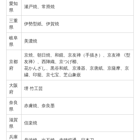
愛知
瀬戸焼、常滑焼
県
三重
伊勢型紙、伊賀焼
県
岐阜
美濃焼
県
京焼、朝日焼、和鏡、京友禅（手描き）、京友禅 《型
京都
友禅》、西陣織、京つげ櫛、
府
花かんざし、黒谷和紙、京漆器、京唐紙、京薩摩、京
繍、印籠、京七宝、芝山象嵌
大阪
堺 竹工芸
府
奈良
赤膚焼、奈良墨
県
滋賀
信楽焼
県
兵庫
丹波焼、出石焼、赤穂緞通、日本刀