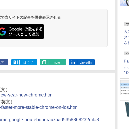
 検索で当サイトの記事を優先表示させる
や
人
ス
を
や
F
ェア
はてブ
note
LinkedIn
ル
1
価
英文）
/new-year-new-chrome.html
（英文）
-faster-more-stable-chrome-on-ios.html
chrome-google-nou-ebuburauza/id535886823?mt=8