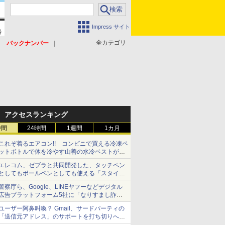
Impress サイト
全カテゴリ
バックナンバー
アクセスランキング
時間
24時間
1週間
1カ月
これぞ着るエアコン!! コンビニで買える冷凍ペ
ットボトルで体を冷やす山善の水冷ベストがロ
ードバイクにちょうどいい【ぼっち・ざ・ろー
エレコム、ゼブラと共同開発した、タッチペン
ど！その14】【空いた時間でなにしてる？】
としてもボールペンとしても使える「スタイラ
スツーウェイ」発売 iPadにも紙にも、持ち替
警察庁ら、Google、LINEヤフーなどデジタル
えずに書き込める
広告プラットフォーム5社に「なりすまし詐欺
広告」対策強化を要請 著名人の写真や映像を
ユーザー阿鼻叫喚？ Gmail、サードパーティの
使った投資詐欺などへの対策として
「送信元アドレス」のサポートを打ち切りへ
【やじうまWatch】