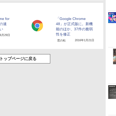
e for
「Google Chrome
目の速
48」が正式版に。新機
遅い
能のほか、37件の脆弱
性を修正
年6月29日
2016年1月21日
窓の杜
トップページに戻る