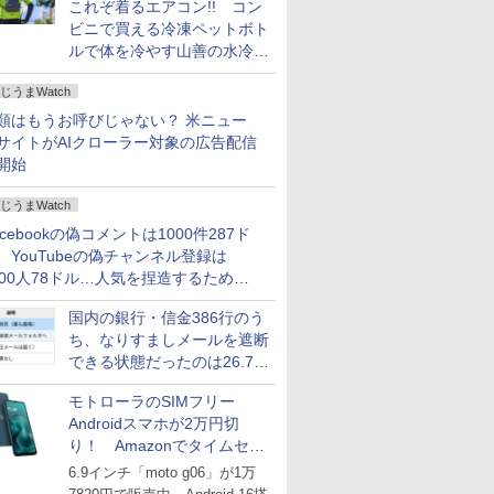
これぞ着るエアコン!! コン
ビニで買える冷凍ペットボト
ルで体を冷やす山善の水冷ベ
ストがロードバイクにちょう
じうまWatch
どいい【ぼっち・ざ・ろー
ど！その14】
類はもうお呼びじゃない？ 米ニュー
サイトがAIクローラー対象の広告配信
開始
じうまWatch
acebookの偽コメントは1000件287ド
、YouTubeの偽チャンネル登録は
000人78ドル…人気を捏造するための
格リストが公開中
国内の銀行・信金386行のう
ち、なりすましメールを遮断
できる状態だったのは26.7％
にとどまる～GMOブランド
モトローラのSIMフリー
セキュリティ調査
Androidスマホが2万円切
り！ Amazonでタイムセー
ル
6.9インチ「moto g06」が1万