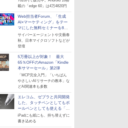
7820円で販売中。Android 16搭
載の「edge 60」は4万4820円
Web担当者Forum、「生成
AI×マーケティング」をテー
マにした無料セミナーを8月
27日にオンライン開催
サイバーエージェントや文藝春
秋、日本マイクロソフトなどが
登壇
5万冊以上が対象！ 最大
65％OFFのAmazon「Kindle
本サマーセール」第2弾
「MCP完全入門」「いちばん
やさしいAIリサーチの教本」な
どAI関連本も多数
エレコム、ゼブラと共同開発
した、タッチペンとしてもボ
ールペンとしても使える「ス
タイラスツーウェイ」発売
iPadにも紙にも、持ち替えずに
書き込める