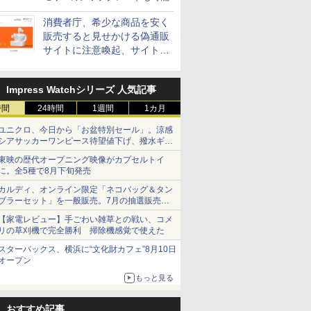
消費者庁、希少な商品を安く
販売すると見せかける偽通販
サイトに注意喚起、サイト名
とドメイン名を公表
Impress Watchシリーズ 人気記事
時間
24時間
1週間
1カ月
ユニクロ、今日から「お盆特別セール」。涼感
シアサッカーワンピース待望値下げ、撥水ギア
ショーツは1990円に
東映の歴代オープニング映像がカプセルトイ
に。全5種で8月下旬発売
カルディ、オンライン限定「ネコバッグ＆タン
ブラーセット」を一般販売。7月の抽選販売の
当選無効分
【家電レビュー】手ごわい雑草との戦い、コメ
リの草刈機で完全勝利 掃除機感覚で使えた
スターバックス、横浜に“文化財カフェ”8月10日
オープン
もっと見る
おすすめ記事