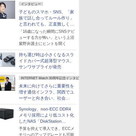
インタビュー
子どものスマホ・SNS、「家
族で話し合ってルール作り」
と言われても、正直難しくな
いですか？
「16歳になった瞬間にSNSデビ
ューする方が怖い」という上沼
紫野弁護士にヒントを聞く
持ち運び時は小さくなるスラ
イドカバー式超薄型マウス、
サンワサプライが発売
INTERNET Watch 30周年記念インタビュー
未来に向けてさらに重要性を
増す通信インフラ、関西でユ
ーザーと向き合い、社会
の“あたらしい”を起動し続け
Synology、non-ECC DDR4
る～オプテージ
メモリ採用により低コスト化
したNAS「DiskStation
neo+」シリーズ
予算を抑えて導入でき、ECCメ
モリへのアップグレードも可能