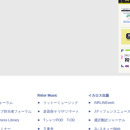
Rittor Music
イカロス出版
dフォーラム
リットーミュージック
AIRLINEweb
ップ担当者フォーラム
楽器探そう!デジマート
Jディフェンスニュー
ness Library
TシャツPOD T-OD
通訳翻訳ジャーナル
セミナー
立東舎
JレスキューWeb