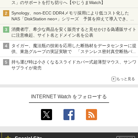
ス」のサポートを打ち切りへ【やじうまWatch】
Synology、non-ECC DDR4メモリ採用により低コスト化した
NAS「DiskStation neo+」シリーズ 予算を抑えて導入でき、
ECCメモリへのアップグレードも可能
消費者庁、希少な商品を安く販売すると見せかける偽通販サイト
に注意喚起、サイト名とドメイン名を公表
タイガー、魔法瓶の技術を応用した断熱材をデータセンターに提
供、東急グループの実証実験で 「ステンレス密封真空断熱パネ
ル TIVIP」
持ち運び時は小さくなるスライドカバー式超薄型マウス、サンワ
サプライが発売
もっと見る
INTERNET Watch をフォローする