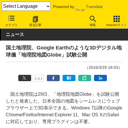
Powered by
Translate
INTERNET Watch
トピック
地図/位置情報
カテゴリ
過去記事
検索
Impressサイト
ニュース
国土地理院、Google Earthのような3Dデジタル地
球儀「地理院地図Globe」試験公開
（2016/3/29 18:03）
リスト
国土地理院は29日、「地理院地図Globe」を試験公開
したと発表した。日本全国の地図をシームレスにウェブ
ブラウザー上で3D表示できる。Windows 7以降のGoogle
Chrome/Firefox/Internet Explorer 11、Mac OS XのSafari
に対応しており、専用プラグインは不要。