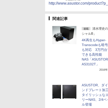
http://www.asustor.com/product?p
関連記事
清水理史の
連載
シャルB」
4K再生もHyper-
Transcodeも暗
も対応 3万円台
できる高性能
NAS「ASUSTOR
AS3102T」
2016
ASUSTOR、ダ
ンドプレート加
タイリッシュな
リーNAS、2/4
ル登場