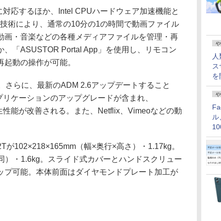
対応するほか、Intel CPUハードウェア加速機能と
coding技術により、通常の10分の1の時間で動画ファイル
動画・音楽などの各種メディアファイルを管理・再
や
ASUSTOR Portal App」を使用し、リモコン
人
再起動の操作が可能。
ス
を
載。さらに、最新のADM 2.6アップデートすること
や
ェブアプリケーションのアップグレードが含まれ、
F
再生性能が改善される。また、Netflix、Vimeoなどの動
ル
1
価
102×218×165mm（幅×奥行×高さ）・1.17kg。
5mm（同）・1.6kg。スライド式カバーとハンドスクリュー
ップ可能。本体前面はダイヤモンドプレート加工が
。