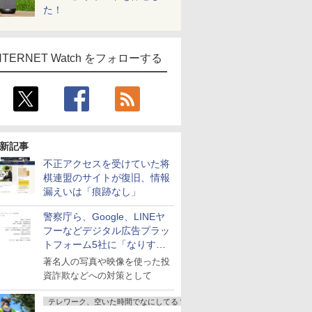
た！
NTERNET Watch をフォローする
新記事
不正アクセスを受けていた将
棋連盟のサイトが復旧、情報
漏えいは「痕跡なし」
警察庁ら、Google、LINEヤ
フーなどデジタル広告プラッ
トフォーム5社に「なりすま
し詐欺広告」対策強化を要請
著名人の写真や映像を使った投
資詐欺などへの対策として
テレワーク、空いた時間でなにしてる？