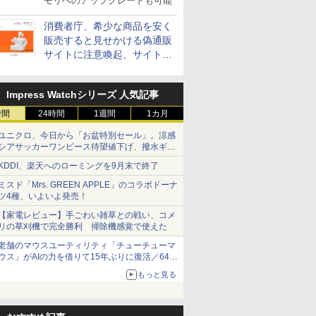
モリへのアップグレードも可能
消費者庁、希少な商品を安く
販売すると見せかける偽通販
サイトに注意喚起、サイト名
とドメイン名を公表
Impress Watchシリーズ 人気記事
時間
24時間
1週間
1カ月
ユニクロ、今日から「お盆特別セール」。涼感
シアサッカーワンピース待望値下げ、撥水ギア
ショーツは1990円に
KDDI、楽天へのローミングを9月末で終了
ミスド「Mrs. GREEN APPLE」のコラボドーナ
ツ4種、いよいよ発売！
【家電レビュー】手ごわい雑草との戦い、コメ
リの草刈機で完全勝利 掃除機感覚で使えた
老舗のマウスユーティリティ「チューチューマ
ウス」がAIの力を借りて15年ぶりに復活／64bit
化、Windows 10/11、「Chrome」も走り回
もっと見る
る。復活記念で2026年末まで500円