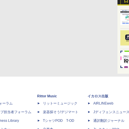
Rittor Music
イカロス出版
dフォーラム
リットーミュージック
AIRLINEweb
ップ担当者フォーラム
楽器探そう!デジマート
Jディフェンスニュー
ness Library
TシャツPOD T-OD
通訳翻訳ジャーナル