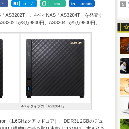
ェア
はてブ
note
LinkedIn
AS3202T」、4ベイNAS「AS3204T」を発売す
02Tが3万9800円、AS3204Tが5万9800円。
4ベイタイプの「AS3204T」
eron（1.6GHzクアッドコア）、DDR3L 2GBのデュ
ID 1構成時の読み取り速度は112MB/s、書き込み