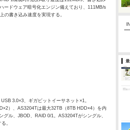
-NIハードウェア暗号化エンジン備えており、111MB/s
s以上の書き込み速度を実現する。
I
最
SB 3.0×3、ギガビットイーサネット×1。
DD×2）、AS3204Tは最大32TB（8TB HDD×4）を内
グル、JBOD、RAID 0/1。AS3204Tがシングル、
応する。