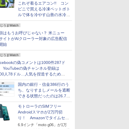
これぞ着るエアコン!! コン
ビニで買える冷凍ペットボト
ルで体を冷やす山善の水冷ベ
ストがロードバイクにちょう
じうまWatch
どいい【ぼっち・ざ・ろー
ど！その14】
類はもうお呼びじゃない？ 米ニュー
サイトがAIクローラー対象の広告配信
開始
じうまWatch
acebookの偽コメントは1000件287ド
、YouTubeの偽チャンネル登録は
000人78ドル…人気を捏造するための
格リストが公開中
国内の銀行・信金386行のう
ち、なりすましメールを遮断
できる状態だったのは26.7％
にとどまる～GMOブランド
モトローラのSIMフリー
セキュリティ調査
Androidスマホが2万円切
り！ Amazonでタイムセー
ル
6.9インチ「moto g06」が1万