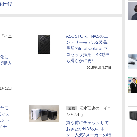
_id=47
ASUSTOR、NASのエ
「イニ
ントリーモデル2製品、
最新のIntel Celeronプ
ロセッサ採用、4K動画
号化に
も滑らかに再生
で購入
2015年10月27日
年1月12日
イヤモ
清水理史の「イニ
連載
工でス
シャルB」
エント
買う前にチェックして
ベイモデ
おきたいNASのキホ
ン 人気3メーカーの特