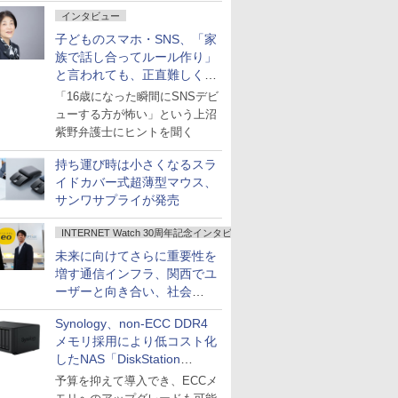
インタビュー
子どものスマホ・SNS、「家
族で話し合ってルール作り」
と言われても、正直難しくな
いですか？
「16歳になった瞬間にSNSデビ
ューする方が怖い」という上沼
紫野弁護士にヒントを聞く
持ち運び時は小さくなるスラ
イドカバー式超薄型マウス、
サンワサプライが発売
INTERNET Watch 30周年記念インタビュー
未来に向けてさらに重要性を
増す通信インフラ、関西でユ
ーザーと向き合い、社会
の“あたらしい”を起動し続け
Synology、non-ECC DDR4
る～オプテージ
メモリ採用により低コスト化
したNAS「DiskStation
neo+」シリーズ
予算を抑えて導入でき、ECCメ