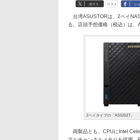
ポスト
リスト
シ
台湾ASUSTORは、2ベイNAS「
る。店頭予想価格（税込）は、AS32
2ベイタイプの「AS3202T」
両製品とも、CPUにIntel Cel
アルチャンネルメモリを採用。RA