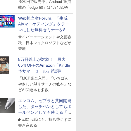
7820円で販売中。Android 16搭
載の「edge 60」は4万4820円
Web担当者Forum、「生成
AI×マーケティング」をテー
マにした無料セミナーを8月
27日にオンライン開催
サイバーエージェントや文藝春
秋、日本マイクロソフトなどが
登壇
5万冊以上が対象！ 最大
65％OFFのAmazon「Kindle
本サマーセール」第2弾
「MCP完全入門」「いちばん
やさしいAIリサーチの教本」な
どAI関連本も多数
エレコム、ゼブラと共同開発
した、タッチペンとしてもボ
ールペンとしても使える「ス
タイラスツーウェイ」発売
iPadにも紙にも、持ち替えずに
書き込める