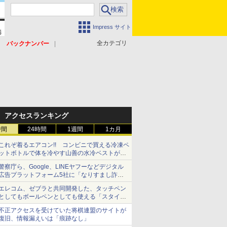
Impress サイト
全カテゴリ
バックナンバー
アクセスランキング
時間
24時間
1週間
1カ月
これぞ着るエアコン!! コンビニで買える冷凍ペ
ットボトルで体を冷やす山善の水冷ベストがロ
ードバイクにちょうどいい【ぼっち・ざ・ろー
警察庁ら、Google、LINEヤフーなどデジタル
ど！その14】【空いた時間でなにしてる？】
広告プラットフォーム5社に「なりすまし詐欺
広告」対策強化を要請 著名人の写真や映像を
エレコム、ゼブラと共同開発した、タッチペン
使った投資詐欺などへの対策として
としてもボールペンとしても使える「スタイラ
スツーウェイ」発売 iPadにも紙にも、持ち替
不正アクセスを受けていた将棋連盟のサイトが
えずに書き込める
復旧、情報漏えいは「痕跡なし」