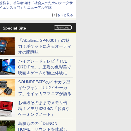
総務省、初学者向け「社会人のためのデータサ
イエンス入門」リニューアル開講
もっと見る
Special Site
「A&ultima SP4000T」の魅
力！ポケットに入るオーディ
オの醍醐味
ハイグレードテレビ「TCL
Q7D Pro」。圧巻の色彩美で
映画＆ゲームが極上体験に
SOUNDPEATSのイヤカフ型
イヤフォン「UU2イヤーカ
フ」をイヤカフマニアが語る
お値段そのままでメモリ倍
増！メモリ32GBの「お得な
ゲーミングノート」
鳥肌ものの「DENON
HOME」サウンドを体感し