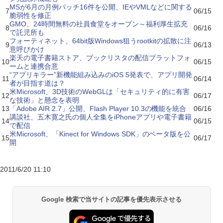
MSが6月の月例パッチ16件を公開、IEやVMLなどに関する
7
06/15
脆弱性を修正
GMO、24時間無料の社員食堂をオープン～福利厚生拡充
8
06/16
で託児所も
フォーティネット、64bit版Windows狙うrootkitの拡散に注
9
06/13
意呼びかけ
楽天の電子書籍ストア、ブックリスタの配信プラットフォ
10
06/15
ームと連携合意
“アプリキラー”新機能組み込みのiOS 5発表で、アプリ開発
11
06/14
者が目指す道は？
米Microsoft、3D技術のWebGLは「セキュリティ的に有害
12
06/17
な技術」と懸念を表明
13
「Adobe AIR 2.7」公開、Flash Player 10.3の機能を統合
06/16
講談社、五木寛之氏の個人全集をiPhoneアプリや電子書籍
14
06/15
で配信
米Microsoft、「Kinect for Windows SDK」のベータ版を公
15
06/17
開
2011/6/20 11:10
Google 検索で当サイトの記事を優先表示させる