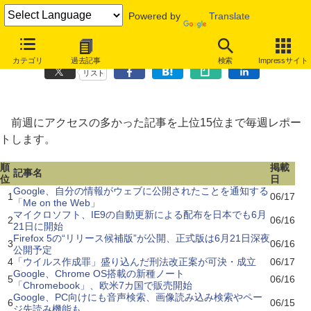
Powered by
Translate
INTERNET Watchアクセスランキング [2011/6/13～2011/6/19]
カテゴリ
過去記事
検索
Impressサイト
リスト
前週にアクセスの多かった記事を上位15位まで毎週レポー
トします。
順
掲載
記事名
位
日
Google、自分の情報がウェブに公開されたことを通知する
1
06/17
「Me on the Web」
マイクロソフト、IE9の自動更新による配布を日本でも6月
2
06/16
21日に開始
Firefox 5の“リリース候補版”が公開、正式版は6月21日深夜
3
06/16
公開予定
4
「ウイルス作成罪」盛り込んだ刑法改正案が可決・成立
06/17
Google、Chrome OS搭載の新種ノート
5
06/16
「Chromebook」、欧米7カ国で販売開始
Google、PC向けにも音声検索、画像読み込み検索やペー
6
06/15
ジ先読み機能も