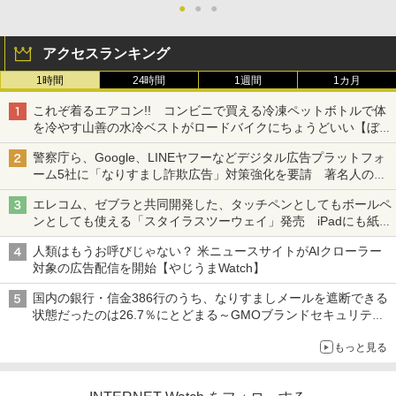
●
●
●
アクセスランキング
1時間
24時間
1週間
1カ月
これぞ着るエアコン!! コンビニで買える冷凍ペットボトルで体
を冷やす山善の水冷ベストがロードバイクにちょうどいい【ぼっ
ち・ざ・ろーど！その14】【空いた時間でなにしてる？】
警察庁ら、Google、LINEヤフーなどデジタル広告プラットフォ
ーム5社に「なりすまし詐欺広告」対策強化を要請 著名人の写
真や映像を使った投資詐欺などへの対策として
エレコム、ゼブラと共同開発した、タッチペンとしてもボールペ
ンとしても使える「スタイラスツーウェイ」発売 iPadにも紙に
も、持ち替えずに書き込める
人類はもうお呼びじゃない？ 米ニュースサイトがAIクローラー
対象の広告配信を開始【やじうまWatch】
国内の銀行・信金386行のうち、なりすましメールを遮断できる
状態だったのは26.7％にとどまる～GMOブランドセキュリティ
調査
もっと見る