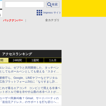
Impress サイト
全カテゴリ
バックナンバー
アクセスランキング
時間
24時間
1週間
1カ月
エレコム、ゼブラと共同開発した、タッチペン
としてもボールペンとしても使える「スタイラ
スツーウェイ」発売 iPadにも紙にも、持ち替
警察庁ら、Google、LINEヤフーなどデジタル
えずに書き込める
広告プラットフォーム5社に「なりすまし詐欺
広告」対策強化を要請 著名人の写真や映像を
これぞ着るエアコン!! コンビニで買える冷凍ペ
使った投資詐欺などへの対策として
ットボトルで体を冷やす山善の水冷ベストがロ
ードバイクにちょうどいい【ぼっち・ざ・ろー
ユーザー阿鼻叫喚？ Gmail、サードパーティの
ど！その14】【空いた時間でなにしてる？】
「送信元アドレス」のサポートを打ち切りへ
【やじうまWatch】