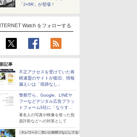
「2×9R」が登場！
NTERNET Watch をフォローする
新記事
不正アクセスを受けていた将
棋連盟のサイトが復旧、情報
漏えいは「痕跡なし」
警察庁ら、Google、LINEヤ
フーなどデジタル広告プラッ
トフォーム5社に「なりすま
し詐欺広告」対策強化を要請
著名人の写真や映像を使った投
資詐欺などへの対策として
テレワーク、空いた時間でなにしてる？