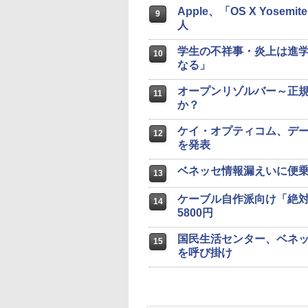
Apple、「OS X Yos
9
人
学生の不祥事・炎上は進
10
なる」
オープンリゾルバー～正規
11
か？
ケイ・オプティコム、デー
12
を発表
ベネッセ情報漏えいに便
13
ケーブル自作派向け「絶対
14
5800円
国民生活センター、ベネ
15
を呼び掛け