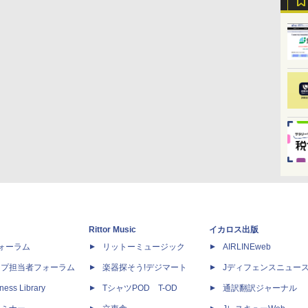
Rittor Music
イカロス出版
dフォーラム
リットーミュージック
AIRLINEweb
ップ担当者フォーラム
楽器探そう!デジマート
Jディフェンスニュー
ness Library
TシャツPOD T-OD
通訳翻訳ジャーナル