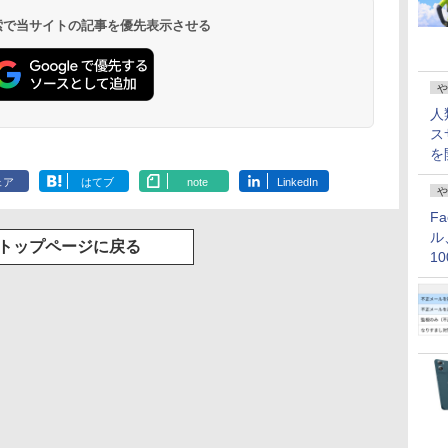
 検索で当サイトの記事を優先表示させる
や
人
ス
を
ェア
はてブ
note
LinkedIn
や
F
ル
トップページに戻る
1
価