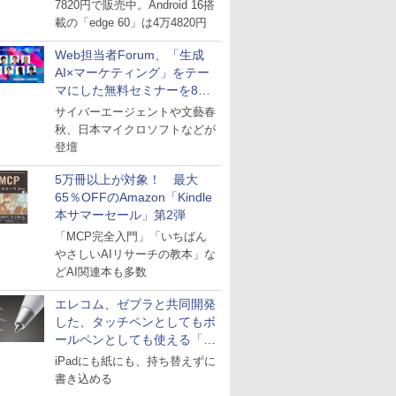
7820円で販売中。Android 16搭
載の「edge 60」は4万4820円
Web担当者Forum、「生成
AI×マーケティング」をテー
マにした無料セミナーを8月
27日にオンライン開催
サイバーエージェントや文藝春
秋、日本マイクロソフトなどが
登壇
5万冊以上が対象！ 最大
65％OFFのAmazon「Kindle
本サマーセール」第2弾
「MCP完全入門」「いちばん
やさしいAIリサーチの教本」な
どAI関連本も多数
エレコム、ゼブラと共同開発
した、タッチペンとしてもボ
ールペンとしても使える「ス
タイラスツーウェイ」発売
iPadにも紙にも、持ち替えずに
書き込める