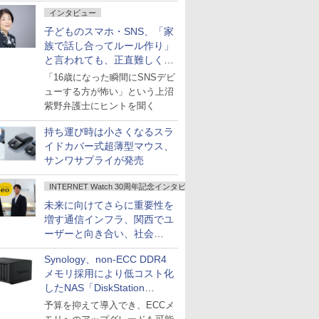
インタビュー
子どものスマホ・SNS、「家
族で話し合ってルール作り」
と言われても、正直難しくな
いですか？
「16歳になった瞬間にSNSデビ
ューする方が怖い」という上沼
紫野弁護士にヒントを聞く
持ち運び時は小さくなるスラ
イドカバー式超薄型マウス、
サンワサプライが発売
INTERNET Watch 30周年記念インタビュー
未来に向けてさらに重要性を
増す通信インフラ、関西でユ
ーザーと向き合い、社会
の“あたらしい”を起動し続け
Synology、non-ECC DDR4
る～オプテージ
メモリ採用により低コスト化
したNAS「DiskStation
neo+」シリーズ
予算を抑えて導入でき、ECCメ