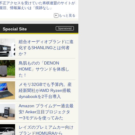
不正アクセスを受けていた将棋連盟のサイトが
復旧、情報漏えいは「痕跡なし」
もっと見る
Special Site
総合オーディオブランドに進
化するSHANLINGとは何者
か？
鳥肌ものの「DENON
HOME」サウンドを体感し
た！
メモリ32GBでも予算内。産
経新聞社がAMD Ryzen搭載
dynabookを2千台導入
Amazon プライムデー過去最
安! Anker注目プロジェクタ
ー3モデルを使ってみた
レイズのプレミアムカー向け
ブランドHOMURAから