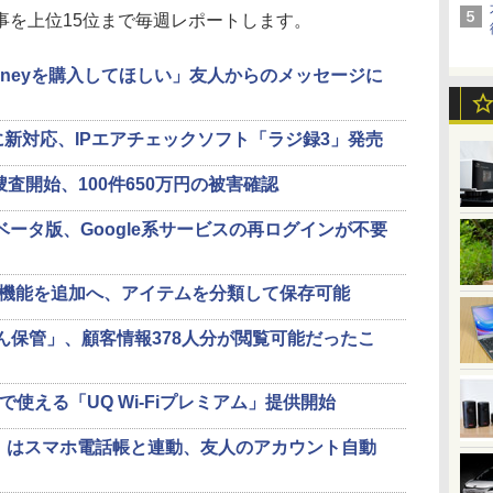
を上位15位まで毎週レポートします。
Moneyを購入してほしい」友人からのメッセージに
ム」に新対応、IPエアチェックソフト「ラジ録3」発売
捜査開始、100件650万円の被害確認
roid」ベータ版、Google系サービスの再ログインが不要
読む”機能を追加へ、アイテムを分類して保存可能
しん保管」、顧客情報378人分が閲覧可能だったこ
料で使える「UQ Wi-Fiプレミアム」提供開始
Android」はスマホ電話帳と連動、友人のアカウント自動