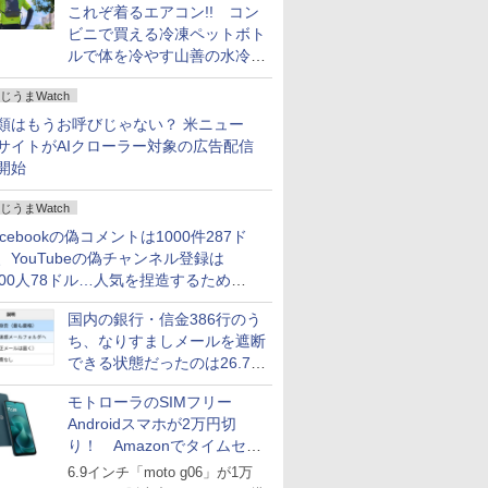
これぞ着るエアコン!! コン
ビニで買える冷凍ペットボト
ルで体を冷やす山善の水冷ベ
ストがロードバイクにちょう
じうまWatch
どいい【ぼっち・ざ・ろー
ど！その14】
類はもうお呼びじゃない？ 米ニュー
サイトがAIクローラー対象の広告配信
開始
じうまWatch
acebookの偽コメントは1000件287ド
、YouTubeの偽チャンネル登録は
000人78ドル…人気を捏造するための
格リストが公開中
国内の銀行・信金386行のう
ち、なりすましメールを遮断
できる状態だったのは26.7％
にとどまる～GMOブランド
モトローラのSIMフリー
セキュリティ調査
Androidスマホが2万円切
り！ Amazonでタイムセー
ル
6.9インチ「moto g06」が1万