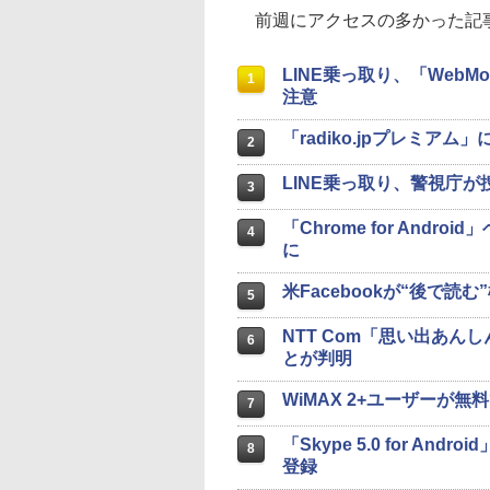
前週にアクセスの多かった記事
LINE乗っ取り、「Web
1
注意
「radiko.jpプレミア
2
LINE乗っ取り、警視庁が
3
「Chrome for And
4
に
米Facebookが“後で
5
NTT Com「思い出あん
6
とが判明
WiMAX 2+ユーザーが無
7
「Skype 5.0 for 
8
登録