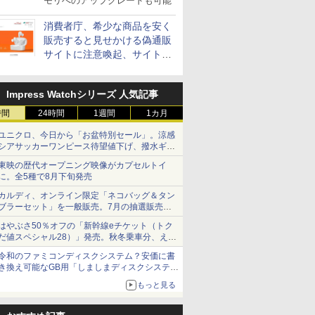
モリへのアップグレードも可能
消費者庁、希少な商品を安く
販売すると見せかける偽通販
サイトに注意喚起、サイト名
とドメイン名を公表
Impress Watchシリーズ 人気記事
時間
24時間
1週間
1カ月
ユニクロ、今日から「お盆特別セール」。涼感
シアサッカーワンピース待望値下げ、撥水ギア
ショーツは1990円に
東映の歴代オープニング映像がカプセルトイ
に。全5種で8月下旬発売
カルディ、オンライン限定「ネコバッグ＆タン
ブラーセット」を一般販売。7月の抽選販売の
当選無効分
はやぶさ50％オフの「新幹線eチケット（トク
だ値スペシャル28）」発売。秋冬乗車分、えき
ねっと限定
令和のファミコンディスクシステム？安価に書
き換え可能なGB用「しましまディスクシステ
ム」
もっと見る