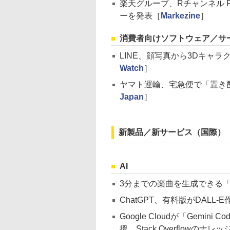
楽天グループ、Rチャンネル P
ーを発表［
Markezine
］
消費者向けソフトウェア／サ
LINE、顔写真から3Dキャラ
Watch
］
ヤマト運輸、宅急便で「置き配
Japan
］
新製品／新サービス（国際）
AI
3分までの楽曲を生成できる「Stab
ChatGPT、有料版がDALL-
Google Cloudが「Gemin
援、Stack Overflowのナレッジ