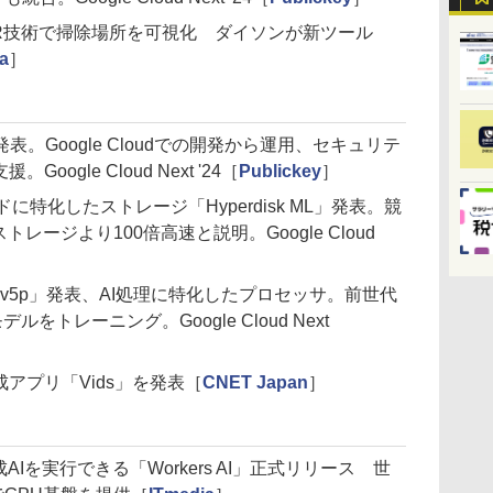
ーとAR技術で掃除場所を可視化 ダイソンが新ツール
a
］
loud」発表。Google Cloudでの開発から運用、セキュリテ
ogle Cloud Next '24［
Publickey
］
ロードに特化したストレージ「Hyperdisk ML」発表。競
トレージより100倍高速と説明。Google Cloud
d TPU v5p」発表、AI処理に特化したプロセッサ。前世代
ルをトレーニング。Google Cloud Next
アプリ「Vids」を発表［
CNET Japan
］
生成AIを実行できる「Workers AI」正式リリース 世