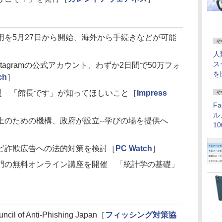
用を5月27日から開始、海外から手続きなどが可能
や
人
ス
stagramの公式アカウント、わずか2日間で50万フォ
を
ch
］
題 「館長です」が知ってほしいこと［
Impress
や
F
ル
上のための機構、政府が設立--学びの場を提供へ
1
価
ど詐欺広告への法的対策を検討［
PC Watch
］
門の無料オンライン講座を開催 「統計学の基礎」
f Anti-Phishing Japan［
フィッシング対策協