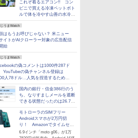
これぞ着るエアコン!! コン
ビニで買える冷凍ペットボト
ルで体を冷やす山善の水冷ベ
ストがロードバイクにちょう
じうまWatch
どいい【ぼっち・ざ・ろー
ど！その14】
類はもうお呼びじゃない？ 米ニュー
サイトがAIクローラー対象の広告配信
開始
じうまWatch
acebookの偽コメントは1000件287ド
、YouTubeの偽チャンネル登録は
000人78ドル…人気を捏造するための
格リストが公開中
国内の銀行・信金386行のう
ち、なりすましメールを遮断
できる状態だったのは26.7％
にとどまる～GMOブランド
モトローラのSIMフリー
セキュリティ調査
Androidスマホが2万円切
り！ Amazonでタイムセー
ル
6.9インチ「moto g06」が1万