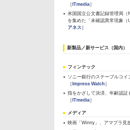
［
ITmedia
］
米国国立公文書記録管理局（N
を集めた「未確認異常現象（
アネス
］
新製品／新サービス（国内）
フィンテック
ソニー銀行のステーブルコイ
［
Impress Watch
］
指をかざして決済、年齢認証
［
ITmedia
］
メディア
映画「Winny」、アマプラ見