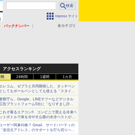
Impress サイト
全カテゴリ
バックナンバー
アクセスランキング
時間
24時間
1週間
1カ月
エレコム、ゼブラと共同開発した、タッチペン
としてもボールペンとしても使える「スタイラ
スツーウェイ」発売 iPadにも紙にも、持ち替
警察庁ら、Google、LINEヤフーなどデジタル
えずに書き込める
広告プラットフォーム5社に「なりすまし詐欺
広告」対策強化を要請 著名人の写真や映像を
これぞ着るエアコン!! コンビニで買える冷凍ペ
使った投資詐欺などへの対策として
ットボトルで体を冷やす山善の水冷ベストがロ
ードバイクにちょうどいい【ぼっち・ざ・ろー
ユーザー阿鼻叫喚？ Gmail、サードパーティの
ど！その14】【空いた時間でなにしてる？】
「送信元アドレス」のサポートを打ち切りへ
【やじうまWatch】