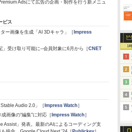
remium Adsにて広告の企画・制作を行う新メニュ
ービス
クター画像を生成「AI 3Dキャラ」［
Impress
1
」受け取り可能に--会員対象に6月から［
CNET
le Audio 2.0」［
Impress Watch
］
E作成画像の“編集”に対応［
Impress Watch
］
i Code Assist」発表。最新のAIによるコーディング支
も統合。Google Cloud Next '24［
Publickey
］