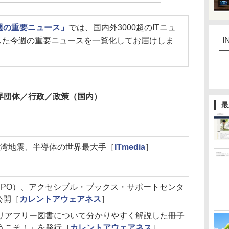
今週の重要ニュース」
では、国内外3000超のITニュ
I
した今週の重要ニュースを一覧化してお届けしま
界団体／行政／政策（国内）
最
台湾地震、半導体の世界最大手［
ITmedia
］
JPO）、アクセシブル・ブックス・サポートセンタ
公開［
カレントアウェアネス
］
リアフリー図書について分かりやすく解説した冊子
うこそ！」を発行［
カレントアウェアネス
］