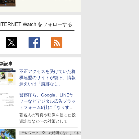
NTERNET Watch をフォローする
新記事
不正アクセスを受けていた将
棋連盟のサイトが復旧、情報
漏えいは「痕跡なし」
警察庁ら、Google、LINEヤ
フーなどデジタル広告プラッ
トフォーム5社に「なりすま
し詐欺広告」対策強化を要請
著名人の写真や映像を使った投
資詐欺などへの対策として
テレワーク、空いた時間でなにしてる？