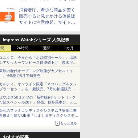
消費者庁、希少な商品を安く
販売すると見せかける偽通販
サイトに注意喚起、サイト名
とドメイン名を公表
Impress Watchシリーズ 人気記事
時間
24時間
1週間
1カ月
ユニクロ、今日から「お盆特別セール」。涼感
シアサッカーワンピース待望値下げ、撥水ギア
ショーツは1990円に
東映の歴代オープニング映像がカプセルトイ
に。全5種で8月下旬発売
カルディ、オンライン限定「ネコバッグ＆タン
ブラーセット」を一般販売。7月の抽選販売の
当選無効分
はやぶさ50％オフの「新幹線eチケット（トク
だ値スペシャル28）」発売。秋冬乗車分、えき
ねっと限定
令和のファミコンディスクシステム？安価に書
き換え可能なGB用「しましまディスクシステ
ム」
もっと見る
おすすめ記事