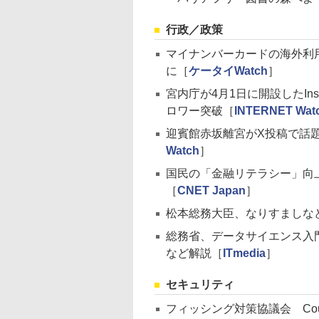
行政／政策
マイナンバーカードの海外利
に［
ケータイWatch
］
宮内庁が4月1日に開設したIn
ロワー突破［
INTERNET Wat
迎賓館赤坂離宮がX投稿で話
Watch
］
国民の「金融リテラシー」向
［
CNET Japan
］
松本総務大臣、なりすましな
総務省、データサイエンス入
など解説［
ITmedia
］
セキュリティ
フィッシング対策協議会 Council o