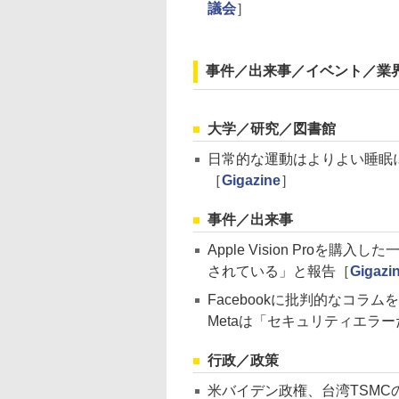
議会
］
事件／出来事／イベント／業
大学／研究／図書館
日常的な運動はよりよい睡眠に
［
Gigazine
］
事件／出来事
Apple Vision Pro
されている」と報告［
Gigazi
Facebookに批判的なコ
Metaは「セキュリティエラ
行政／政策
米バイデン政権、台湾TSMC