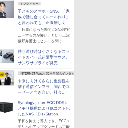
インタビュー
子どものスマホ・SNS、「家
族で話し合ってルール作り」
と言われても、正直難しくな
いですか？
「16歳になった瞬間にSNSデビ
ューする方が怖い」という上沼
紫野弁護士にヒントを聞く
持ち運び時は小さくなるスラ
イドカバー式超薄型マウス、
サンワサプライが発売
INTERNET Watch 30周年記念インタビュー
未来に向けてさらに重要性を
増す通信インフラ、関西でユ
ーザーと向き合い、社会
の“あたらしい”を起動し続け
Synology、non-ECC DDR4
る～オプテージ
メモリ採用により低コスト化
したNAS「DiskStation
neo+」シリーズ
予算を抑えて導入でき、ECCメ
モリへのアップグレードも可能