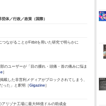
界団体／行政／政策（国際）
つながることがFitbitを用いた研究で明らかに
を購入した一部のユーザーが「目の腫れ・頭痛・首の痛みに悩ま
ne
］
ラムを掲載した非営利メディアがブロックされてしまう、
ーだった」と釈明［
Gigazine
］
のアリゾナ工場に最大66億ドルの助成金