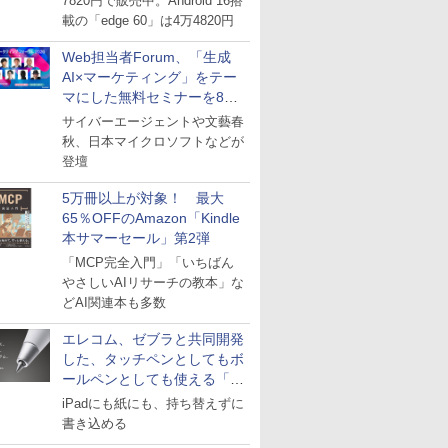
7820円で販売中。Android 16搭
載の「edge 60」は4万4820円
Web担当者Forum、「生成
AI×マーケティング」をテー
マにした無料セミナーを8月
27日にオンライン開催
サイバーエージェントや文藝春
秋、日本マイクロソフトなどが
登壇
5万冊以上が対象！ 最大
65％OFFのAmazon「Kindle
本サマーセール」第2弾
「MCP完全入門」「いちばん
やさしいAIリサーチの教本」な
どAI関連本も多数
エレコム、ゼブラと共同開発
した、タッチペンとしてもボ
ールペンとしても使える「ス
タイラスツーウェイ」発売
iPadにも紙にも、持ち替えずに
書き込める