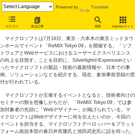
Powered by
Translate
マイクロソフトが目指す、Webデザイナーと開発者の「MIX」とは
カテゴリ
過去記事
検索
Impressサイト
「ReMIX Tokyo 09」7月16日に開催
マイクロソフトは7月16日、東京・六本木の東京ミッドタウ
ンホールでイベント「ReMIX Tokyo 09」を開催する。「ソフ
トウェアとWebサービスにおけるユーザーエクスペリエンス
の向上を目指す」ことを目的に、SilverlightやExpressionとい
ったマイクロソフトの製品・技術の最新情報や、日本での事
例、ソリューションなどを紹介する。現在、参加事前登録の受
付が行われている。
マイクロソフトが主催するイベントとなると、技術者向けの
セミナーの類を想像しがちだが、「ReMIX Tokyo 09」では参
加対象者の先頭に「Webデザイナー」が掲げられている。マ
イクロソフトはWebデザイナーに何を伝えたいのか、今回の
イベントを担当する、マイクロソフトデベロッパー＆プラット
フォーム統括本部の春日井良隆氏と池田武史氏に話を伺った。