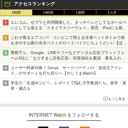
アクセスランキング
1時間
24時間
1週間
1カ月
エレコム、ゼブラと共同開発した、タッチペンとしてもボールペ
ンとしても使える「スタイラスツーウェイ」発売 iPadにも紙に
も、持ち替えずに書き込める
これぞ着るエアコン!! コンビニで買える冷凍ペットボトルで体
を冷やす山善の水冷ベストがロードバイクにちょうどいい【ぼっ
ち・ざ・ろーど！その14】【空いた時間でなにしてる？】
警察庁ら、Google、LINEヤフーなどデジタル広告プラットフォ
ーム5社に「なりすまし詐欺広告」対策強化を要請 著名人の写
真や映像を使った投資詐欺などへの対策として
ユーザー阿鼻叫喚？ Gmail、サードパーティの「送信元アドレ
ス」のサポートを打ち切りへ【やじうまWatch】
学生の「生成AIコピペ」レポートで悩む大学教員たち。留年・落
単・減点も
もっと見る
INTERNET Watch をフォローする