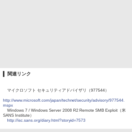
関連リンク
マイクロソフト セキュリティアドバイザリ（977544）
http://www.microsoft.com/japan/technet/security/advisory/977544.
mspx
Windows 7 / Windows Server 2008 R2 Remote SMB Exploit（米
SANS Institute）
http://isc.sans.org/diary.html?storyid=7573