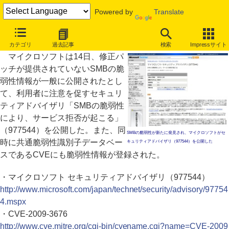
Powered by
Translate
SMB脆弱性のマイクロソフトセキュリティアドバイザリを確認する
カテゴリ
過去記事
検索
Impressサイト
マイクロソフトは14日、修正パ
ッチが提供されていないSMBの脆
弱性情報が一般に公開されたとし
て、利用者に注意を促すセキュリ
ティアドバイザリ「SMBの脆弱性
により、サービス拒否が起こる」
（977544）を公開した。また、同
SMBの脆弱性が新たに発見され、マイクロソフトがセ
時に共通脆弱性識別子データベー
キュリティアドバイザリ（977544）を公開した
スであるCVEにも脆弱性情報が登録された。
・マイクロソフト セキュリティアドバイザリ（977544）
http://www.microsoft.com/japan/technet/security/advisory/97754
4.mspx
・CVE-2009-3676
http://www.cve.mitre.org/cgi-bin/cvename.cgi?name=CVE-2009