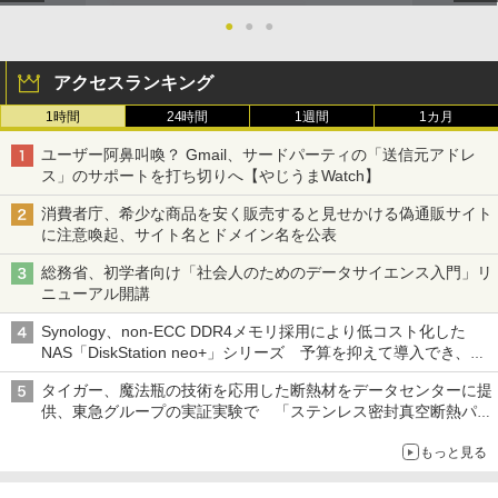
●
●
●
アクセスランキング
1時間
24時間
1週間
1カ月
ユーザー阿鼻叫喚？ Gmail、サードパーティの「送信元アドレ
ス」のサポートを打ち切りへ【やじうまWatch】
消費者庁、希少な商品を安く販売すると見せかける偽通販サイト
に注意喚起、サイト名とドメイン名を公表
総務省、初学者向け「社会人のためのデータサイエンス入門」リ
ニューアル開講
Synology、non-ECC DDR4メモリ採用により低コスト化した
NAS「DiskStation neo+」シリーズ 予算を抑えて導入でき、
ECCメモリへのアップグレードも可能
タイガー、魔法瓶の技術を応用した断熱材をデータセンターに提
供、東急グループの実証実験で 「ステンレス密封真空断熱パネ
ル TIVIP」
もっと見る