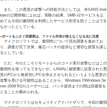
また、この悪意の攻撃への対処方法としては、米SANS Insti
tuteの公開情報によれば、実験の結果、SMB v2サービスを止
めても今回の脆弱性を利用したサービス拒否を防ぐことはでき
なかったとしている。
●
ポートをふさぐ回避策は、ファイル共有が使えなくなる点に注意
マイクロソフトでは、脆弱性について現在調査を進めてお
り、調査が完了次第、修正パッチの提供など適切な措置を講じ
るとしている。
ただ、今のところリモートからのコード実行攻撃などはこの
脆弱性を使ってもできないが、LAN内に秘密裏に設置された悪
意のPCから無差別にPCを停止させられるというような悪意の
攻撃を受ける可能性はあることから、Windows 7/Windows Se
rver 2008 R2のユーザーには、パッチ提供までの間は回避策を
とることが薦められる。
マイクロソフトはセキュリティアドバイザリで、今回の脆弱