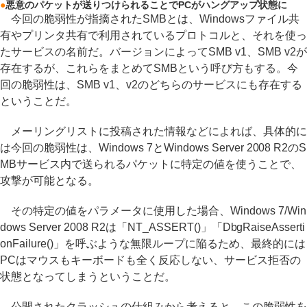
●
悪意のパケットが送りつけられることでPCがハングアップ状態に
今回の脆弱性が指摘されたSMBとは、Windowsファイル共
有やプリンタ共有で利用されているプロトコルと、それを使っ
たサービスの名前だ。バージョンによってSMB v1、SMB v2が
存在するが、これらをまとめてSMBという呼び方もする。今
回の脆弱性は、SMB v1、v2のどちらのサービスにも存在する
ということだ。
メーリングリストに投稿された情報などによれば、具体的に
は今回の脆弱性は、Windows 7とWindows Server 2008 R2のS
MBサービス内で送られるパケットに特定の値を使うことで、
攻撃が可能となる。
その特定の値をパラメータに使用した場合、Windows 7/Win
dows Server 2008 R2は「NT_ASSERT()」「DbgRaiseAsserti
onFailure()」を呼ぶような無限ループに陥るため、最終的には
PCはマウスもキーボードも全く反応しない、サービス拒否の
状態となってしまうということだ。
公開されたクラッシュの仕組みから考えると、この脆弱性を