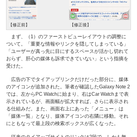
【修正前】
【修正後】
まず、（1）のファーストビューレイアウトの調整に
ついて。「重要な情報やリンクを隠してしまっている」
「ユーザーが真っ先に目にするスペースが活かし切れて
おらず、肝心の媒体も訴求できていない」という指摘を
受けた。
広告の下でタイアップリンクだけだった部分に、媒体
のアイコンが追加された。筆者が確認したGalaxy Note 2
では、左からPC Watchに始まり、右はCar Watchまで表
示されているが、画面幅が拡大すれば、さらに表示され
る仕組みだ。また、画面右上にあった「メニュー」は
「媒体一覧」となり、媒体アイコンの右隣に移動。それ
にともなって最上段の検索ボックスが広くなった。
従来のタイアップサイトのリンクは2段で、しかも無