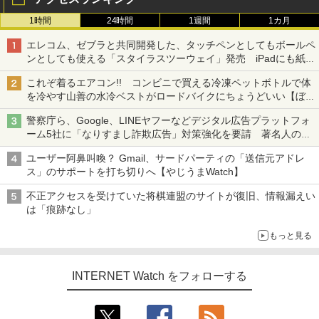
1時間
24時間
1週間
1カ月
エレコム、ゼブラと共同開発した、タッチペンとしてもボールペ
ンとしても使える「スタイラスツーウェイ」発売 iPadにも紙に
も、持ち替えずに書き込める
これぞ着るエアコン!! コンビニで買える冷凍ペットボトルで体
を冷やす山善の水冷ベストがロードバイクにちょうどいい【ぼっ
ち・ざ・ろーど！その14】【空いた時間でなにしてる？】
警察庁ら、Google、LINEヤフーなどデジタル広告プラットフォ
ーム5社に「なりすまし詐欺広告」対策強化を要請 著名人の写
真や映像を使った投資詐欺などへの対策として
ユーザー阿鼻叫喚？ Gmail、サードパーティの「送信元アドレ
ス」のサポートを打ち切りへ【やじうまWatch】
不正アクセスを受けていた将棋連盟のサイトが復旧、情報漏えい
は「痕跡なし」
もっと見る
INTERNET Watch をフォローする