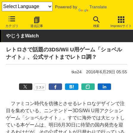
Powered by
Translate
INTERNET Watch
トピック
ネットの話題
カテゴリ
過去記事
検索
Impressサイト
やじうまWatch
レトロさで話題の3DS/Wii U用ゲーム「ショベル
ナイト」、公式サイトまでレトロ調？
tks24
2016年6月29日 05:55
リスト
ファミコン時代を彷彿とさせるレトロなデザインで注
目を集めている、ニンテンドー3DS/Wii U用アクション
ゲーム「ショベルナイト」。すでに海外では大ヒットし
ている本ゲームは、明日6月30日に待望の国内発売を迎
えるわけだが、その公式サイトが日替わりで行っている