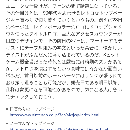
ユニークな仕掛けが、ファンの間で話題になっている。
その仕掛けとは、90年代を思わせるレトロなトップペー
ジを日替わりで切り替えていくというもの。例えば28日
のページは、レインボーカラーのロゴにドロップシャド
ウを使ったタイトルロゴ、巨大なアクセスカウンターが
目立つデザインで、その前日の27日は、マーキーするテ
キストにテーブル組みの本文といった具合に、懐かしい
テイストがふんだんに盛り込まれているのだ。8ビット
ゲーム機全盛だった時代とは厳密には時期のズレがある
が、レトロさを演出するという意味ではなかなか面白い
試みだ。前日以前のホームページにはリンクが張られて
おり振り返ることも可能だが、発売日である明日以降、
仕様は変更になる可能性があるので、気になる人は急い
でチェックしておこう。
日替わりのトップページ
https://www.nintendo.co.jp/3ds/aksj/sp/index.html
ノーマルなトップページ
https://www.nintendo.co.jp/3ds/aksj/normal-index.html