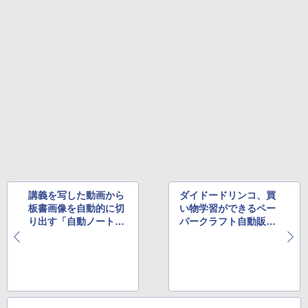
講義を写した動画から
ダイドードリンコ、買
板書画像を自動的に切
い物学習ができるペー
り出す「自動ノート取
パークラフト自動販売
り装置」がすごいと評
機の無償配布を受付中
判