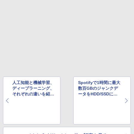
人工知能と機械学習、
Spotifyで1時間に最大
ディープラーニング、
数百GBのジャンクデ
それぞれの違いを紹介
ータをHDD/SSDに書
したエントリーが有益
き込むバグ、修正完了
だと評判
も利用者は注意