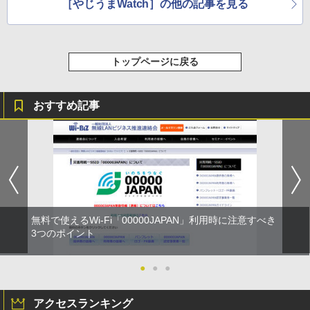
［やじうまWatch］の他の記事を見る
トップページに戻る
おすすめ記事
無料で使えるWi-Fi「00000JAPAN」利用時に注意すべき
3つのポイント
●
●
●
アクセスランキング