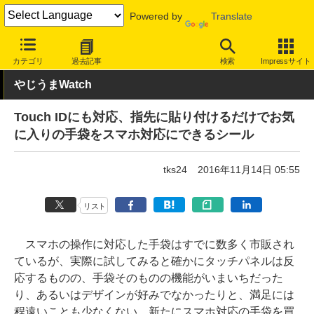
Powered by
Translate
INTERNET Watch
トピック
ネットの話題
カテゴリ
過去記事
検索
Impressサイト
やじうまWatch
Touch IDにも対応、指先に貼り付けるだけでお気
に入りの手袋をスマホ対応にできるシール
tks24
2016年11月14日 05:55
リスト
スマホの操作に対応した手袋はすでに数多く市販され
ているが、実際に試してみると確かにタッチパネルは反
応するものの、手袋そのものの機能がいまいちだった
り、あるいはデザインが好みでなかったりと、満足には
程遠いことも少なくない。新たにスマホ対応の手袋を買