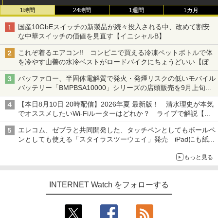
1時間
24時間
1週間
1カ月
国産10GbEスイッチの新製品が続々投入される中、改めて割安
な中華スイッチの価値を見直す【イニシャルB】
これぞ着るエアコン!! コンビニで買える冷凍ペットボトルで体
を冷やす山善の水冷ベストがロードバイクにちょうどいい【ぼっ
ち・ざ・ろーど！その14】【空いた時間でなにしてる？】
バッファロー、半固体電解質で発火・発煙リスクの低いモバイル
バッテリー「BMPBSA10000」シリーズの店頭販売を9月上旬に
開始
【本日8月10日 20時配信】2026年夏 最新版！ 清水理史が本気
でオススメしたいWi-Fiルーターはどれか？ ライブで解説【清
水理史の「イニシャルB」チャンネル】
エレコム、ゼブラと共同開発した、タッチペンとしてもボールペ
ンとしても使える「スタイラスツーウェイ」発売 iPadにも紙に
も、持ち替えずに書き込める
もっと見る
INTERNET Watch をフォローする