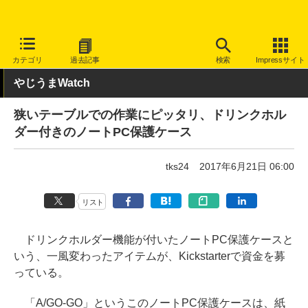
INTERNET Watch
トピック
ネットの話題
カテゴリ
過去記事
検索
Impressサイト
やじうまWatch
狭いテーブルでの作業にピッタリ、ドリンクホル
ダー付きのノートPC保護ケース
tks24
2017年6月21日 06:00
リスト
ドリンクホルダー機能が付いたノートPC保護ケースと
いう、一風変わったアイテムが、Kickstarterで資金を募
っている。
「A/GO-GO」というこのノートPC保護ケースは、紙