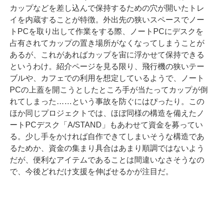
カップなどを差し込んで保持するための穴が開いたトレ
イを内蔵することが特徴。外出先の狭いスペースでノー
トPCを取り出して作業をする際、ノートPCにデスクを
占有されてカップの置き場所がなくなってしまうことが
あるが、これがあればカップを宙に浮かせて保持できる
というわけ。紹介ページを見る限り、飛行機の狭いテー
ブルや、カフェでの利用を想定しているようで、ノート
PCの上蓋を開こうとしたところ手が当たってカップが倒
れてしまった……という事故を防ぐにはぴったり。この
ほか同じプロジェクトでは、ほぼ同様の構造を備えたノ
ートPCデスク「A/STAND」もあわせて資金を募ってい
る。少し手をかければ自作できてしまいそうな構造であ
るためか、資金の集まり具合はあまり順調ではないよう
だが、便利なアイテムであることは間違いなさそうなの
で、今後どれだけ支援を伸ばせるかが注目だ。