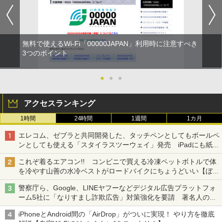
無料で使えるWi-Fi「00000JAPAN」利用時に注意すべき
3つのポイント
●
●
●
アクセスランキング
1時間
24時間
1週間
1カ月
エレコム、ゼブラと共同開発した、タッチペンとしてもボールペ
ンとしても使える「スタイラスツーウェイ」発売 iPadにも紙に
も、持ち替えずに書き込める
これぞ着るエアコン!! コンビニで買える冷凍ペットボトルで体
を冷やす山善の水冷ベストがロードバイクにちょうどいい【ぼっ
ち・ざ・ろーど！その14】【空いた時間でなにしてる？】
警察庁ら、Google、LINEヤフーなどデジタル広告プラットフォ
ーム5社に「なりすまし詐欺広告」対策強化を要請 著名人の写
真や映像を使った投資詐欺などへの対策として
iPhoneとAndroid間の「AirDrop」がついに実現！ やり方を徹底