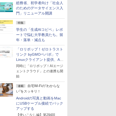
総務省、初学者向け「社会人
のためのデータサイエンス入
門」リニューアル開講
特集
学生の「生成AIコピペ」レポ
ートで悩む大学教員たち。留
年・落単・減点も
「ロリポップ！ゼロトラスト
リンク byGMOペパボ」で
Linuxクライアント提供、AI
エージェントの接続が容易に
同時に「ロリポップ！AIエージ
ェントクラウド」との連携も開
始
自宅Wi-Fiの“わからな
連載
い”をスッキリ！
Androidの写真と動画をMac
にUSBケーブル接続でバック
アップする
【使いこなし編】第294回