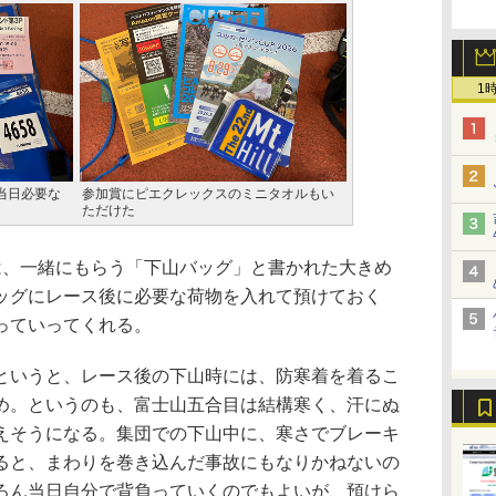
1
当日必要な
参加賞にピエクレックスのミニタオルもい
ただけた
、一緒にもらう「下山バッグ」と書かれた大きめ
ッグにレース後に必要な荷物を入れて預けておく
っていってくれる。
いうと、レース後の下山時には、防寒着を着るこ
め。というのも、富士山五合目は結構寒く、汗にぬ
えそうになる。集団での下山中に、寒さでブレーキ
ると、まわりを巻き込んだ事故にもなりかねないの
ろん当日自分で背負っていくのでもよいが、預けら