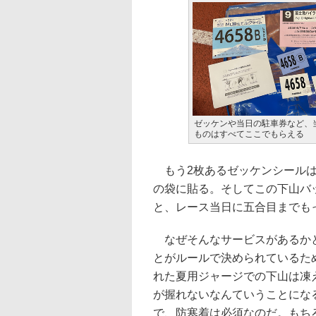
ゼッケンや当日の駐車券など、
ものはすべてここでもらえる
もう2枚あるゼッケンシールは
の袋に貼る。そしてこの下山バ
と、レース当日に五合目までも
なぜそんなサービスがあるかと
とがルールで決められているた
れた夏用ジャージでの下山は凍
が握れないなんていうことにな
で、防寒着は必須なのだ。もち