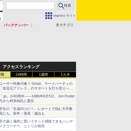
Impress サイト
全カテゴリ
バックナンバー
アクセスランキング
時間
24時間
1週間
1カ月
ユーザー阿鼻叫喚？ Gmail、サードパーティの
「送信元アドレス」のサポートを打ち切りへ
【やじうまWatch】
「.jp」が40周年――1986年8月5日、Jon Postel
氏から村井純氏に委任
学生の「生成AIコピペ」レポートで悩む大学教
員たち。留年・落単・減点も
手の届く場所に置いてサッと掃除できるハンデ
ィクリーナー、ニトリが発売