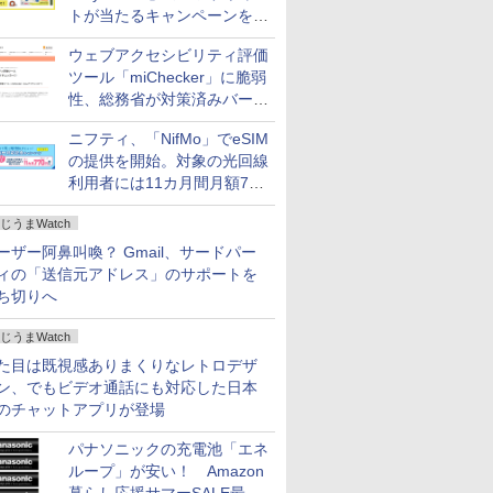
トが当たるキャンペーンをX
で実施。8月16日まで
ウェブアクセシビリティ評価
ツール「miChecker」に脆弱
性、総務省が対策済みバージ
ョンへの更新を呼び掛け
ニフティ、「NifMo」でeSIM
の提供を開始。対象の光回線
利用者には11カ月間月額770
円割引のキャンペーン
じうまWatch
ーザー阿鼻叫喚？ Gmail、サードパー
ィの「送信元アドレス」のサポートを
ち切りへ
じうまWatch
た目は既視感ありまくりなレトロデザ
ン、でもビデオ通話にも対応した日本
のチャットアプリが登場
パナソニックの充電池「エネ
ループ」が安い！ Amazon