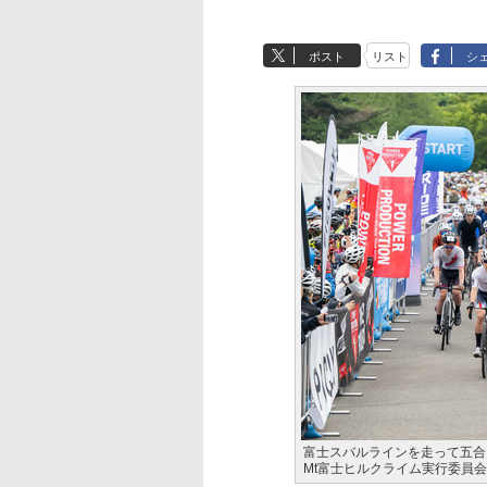
ポスト
リスト
シ
富士スバルラインを走って五合
Mt富士ヒルクライム実行委員