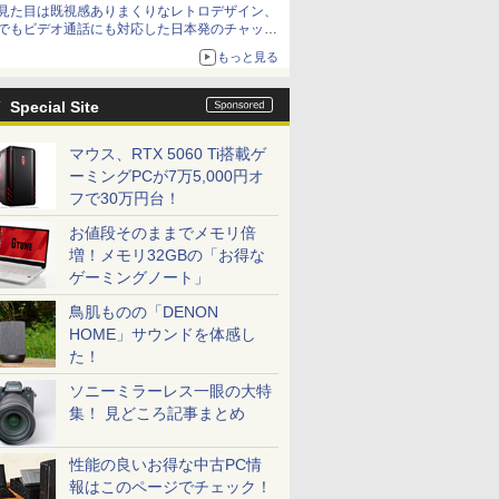
見た目は既視感ありまくりなレトロデザイン、
でもビデオ通話にも対応した日本発のチャット
アプリが登場【やじうまWatch】
もっと見る
Special Site
マウス、RTX 5060 Ti搭載ゲ
ーミングPCが7万5,000円オ
フで30万円台！
お値段そのままでメモリ倍
増！メモリ32GBの「お得な
ゲーミングノート」
鳥肌ものの「DENON
HOME」サウンドを体感し
た！
ソニーミラーレス一眼の大特
集！ 見どころ記事まとめ
性能の良いお得な中古PC情
報はこのページでチェック！