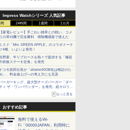
Impress Watchシリーズ 人気記事
時間
24時間
1週間
1カ月
【家電レビュー】手ごわい雑草との戦い、コメ
リの草刈機で完全勝利 掃除機感覚で使えた
ミスド「Mrs. GREEN APPLE」のコラボドーナ
ツ4種、いよいよ発売！
吉野家、牛リブロースを熱々で提供する「極旨
牛鉄板ステーキ定食」を発売
ドコモ前田社長が「ahamo40GB化は検証のた
め」、料金値上げへの考え方にも言及
バーガーキング、超大型チーズバーガー「ダー
ティ ザ・ワンパウンダー」を発売。総カロリー
約1656kcal、総重量約527g！
もっと見る
おすすめ記事
無料で使えるWi-
Fi「00000JAPAN」利用時に