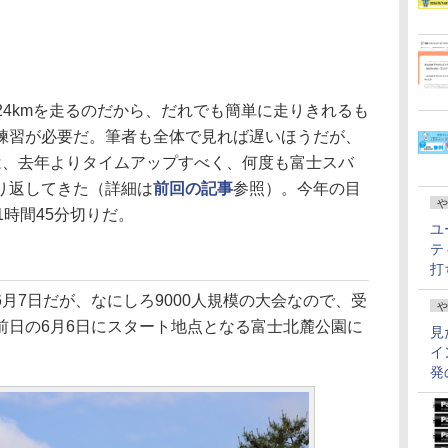
24kmを走るのだから、だれでも簡単に走りきれるも
練習が必要だ。筆者も全体で見れば遅いほうだが、
は、去年よりタイムアップすべく、何度も富士スバ
り返してきた（詳細は
前回の記事
参照）。今年の目
や
1時間45分切りだ。
ユ
テ
!
打
7日だが、なにしろ9000人規模の大会なので、受
や
前日の6月6日にスタート地点となる富士北麓公園に
見
イ
発