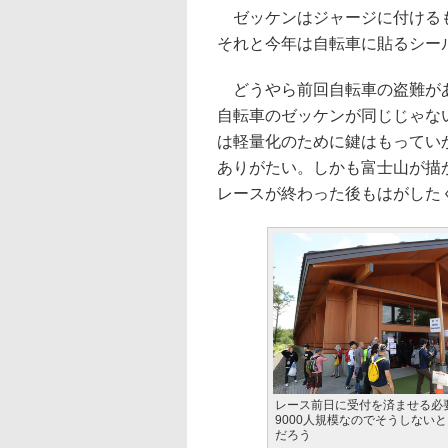
ゼッケンはジャージに付けるも
それと今年は自転車に貼るシー
どうやら前回自転車の盗難があ
自転車のゼッケンが同じじゃな
は軽量化のために鍵はもってい
ありがたい。しかも富士山が描
レースが終わった後もはがした
レース前日に受付を済ませる必
9000人規模なのでそうしない
だろう