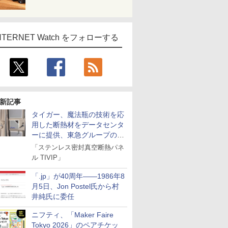
NTERNET Watch をフォローする
新記事
タイガー、魔法瓶の技術を応
用した断熱材をデータセンタ
ーに提供、東急グループの実
証実験で
「ステンレス密封真空断熱パネ
ル TIVIP」
「.jp」が40周年――1986年8
月5日、Jon Postel氏から村
井純氏に委任
ニフティ、「Maker Faire
Tokyo 2026」のペアチケッ