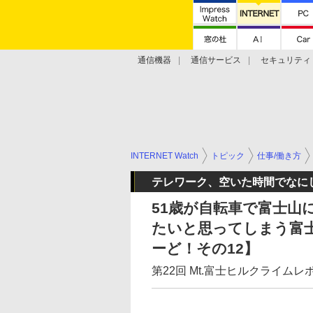
通信機器
通信サービス
セキュリティ
技術動向
INTERNET Watch
トピック
仕事/働き方
テレワーク、空いた時間でなに
51歳が自転車で富士山
たいと思ってしまう富
ーど！その12】
第22回 Mt.富士ヒルクライム