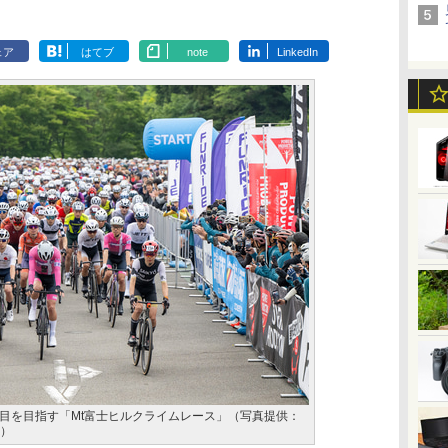
ェア
はてブ
note
LinkedIn
目を目指す「Mt富士ヒルクライムレース」（写真提供：
会）