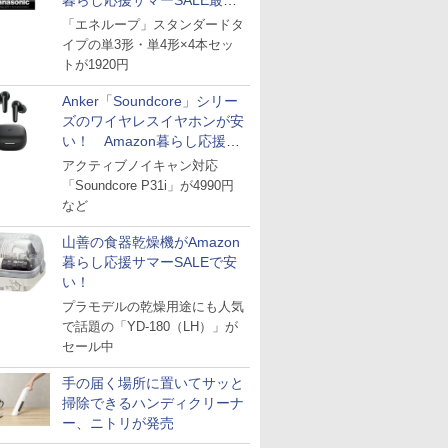
暮らし応援サマーSALE最終
日
「エネループ」スタンダードタ
イプの単3形・単4形×4本セッ
トが1920円
Anker「Soundcore」シリー
ズのワイヤレスイヤホンが安
い！ Amazon暮らし応援サ
マーSALE
アクティブノイキャン対応
「Soundcore P31i」が4990円
など
山善の食器乾燥機がAmazon
暮らし応援サマーSALEで安
い！
プラモデルの乾燥用途にも人気
で話題の「YD-180（LH）」が
セール中
手の届く場所に置いてサッと
掃除できるハンディクリーナ
ー、ニトリが発売